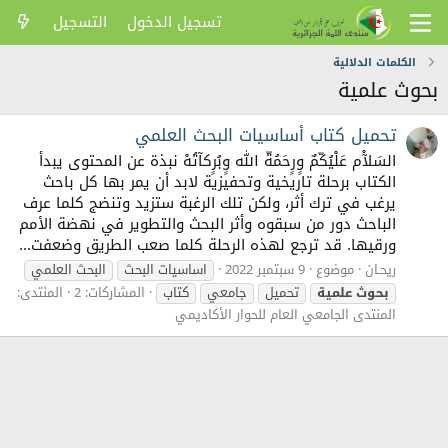
تسجيل الدخول
التسجيل
الكلمات الدلالية
بحوث علمية
تحميل كتاب أساسيات البحث العلمي
السَلآْم عَلْيُكّمٌ وٍرٍحَمُةّ الله وٍبُرٍكآتُهْ نبذة عن المحتوى يبدأ
الكتاب برحلة تاريخية وتحفيزية لابد أن يمر بها كل باحث
يرغب في ترك أثر، ولكن تلك الرغبة ستزيد وتنضج كلما عرف
الباحث دور من سبقوه وأثر البحث والتطوير في نهضة الأمم
ورقيها. قد ترجع لهذه الرحلة كلما صعب الطريق وضعفت...
ريحـان
موضوع
9 سبتمبر 2022
اساسيات البحث
البحث العلمي
بحوث
علمية
تحميل
جامعي
كتاب
المشاركات: 2
المنتدى:
المنتدى الجامعي العام للحوار الأكاديمي