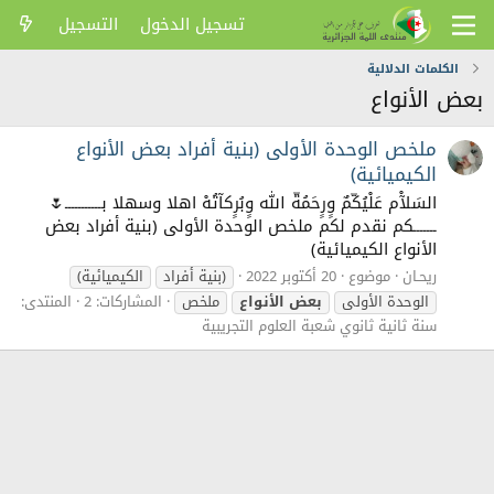
تسجيل الدخول
التسجيل
الكلمات الدلالية
بعض الأنواع
ملخص الوحدة الأولى (بنية أفراد بعض الأنواع
الكيميائية)
السَلآْم عَلْيُكّمٌ وٍرٍحَمُةّ الله وٍبُرٍكآتُهْ اهلا وسهلا بـــــــــــ🌷
ـــــــكم نقدم لكم ملخص الوحدة الأولى (بنية أفراد بعض
الأنواع الكيميائية)
ريحـان
موضوع
20 أكتوبر 2022
(بنية أفراد
الكيميائية)
الوحدة الأولى
بعض
الأنواع
ملخص
المشاركات: 2
المنتدى:
سنة ثانية ثانوي شعبة العلوم التجريبية