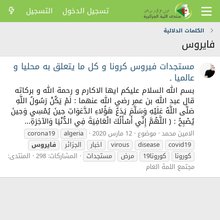
تسجيل الدخول
التسجيل
الكلمات الدلالية
فايروس
مستجدات فيروس كرونا و كل ما يتعلق به محليا و
عالميا ـ
بسم الله السلام عليكم ايها الاكارم و رحمة الله و بركاته
قال عبد الله بن عمر رضي الله عنهما : لَمْ يَكُنْ رَسُولُ اللَّهِ
صَلَّى اللَّهُ عَلَيْهِ وَسَلَّمَ يَدَعُ هَؤُلاءِ الدَّعَوَاتِ حِينَ يُمْسِي وَحِينَ
يُصْبِحُ : ( اللَّهُمَّ إِنِّي أَسْأَلُكَ الْعَافِيَةَ فِي الدُّنْيَا وَالآخِرَةِ...
الامين محمد
موضوع
12 مارس 2020
algeria
corona19
covid19
disease
virous
اخبار
الجزائر
فايروس
كورونا
كورونا19
مرض
مستجدات
المشاركات: 298
المنتدى:
مجتمع اللمة العام