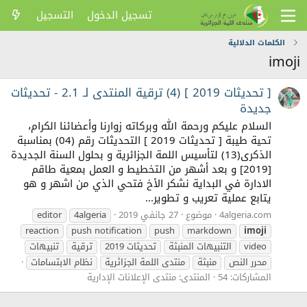
تسجيل الدخول
التسجيل
الكلمات الدلالية
imoji
[ تحديثات 2019 ] (4) ترقية المنتدى لـ 2.1 - تحديثات
جديدة
السلام عليكم ورحمة الله وبركاته زوارنا وأعضائنا الكرام،
تحية طيبة [ تحديثات 2019 ] التحديثات رقم (04) بمناسبة
الذكرى(13) لتأسيس اللمة الجزائرية و بحلول السنة الجديدة
[2019] و بعد أشهر من التخطيط و العمل بمعية طاقم
الادارة في البداية نشكر الأخ فتحي الذي من اشهر و هو
يتابع عملية تعريب و تطوير...
4algeria.com
موضوع
27 جانفي 2019
4algeria
editor
reaction
push notification
push
markdown
imoji
video
التنبيهات المنبثة
تحديثات 2019
ترقية
تنبيهات
محرر النص
منبثة
منتدى اللمة الجزائرية
نظام الابتسامات
المشاركات: 54
المنتدى:
منتدى الإعلانات الإدارية