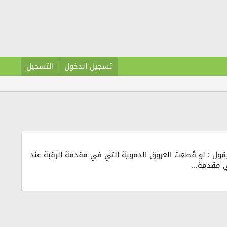
تسجيل الدخول
التسجيل
دعى الدكتور جون . السؤال يقول : لو قُطعت العروق الدموية التي في مقدمة الرقبة عند
ي مقدمة...