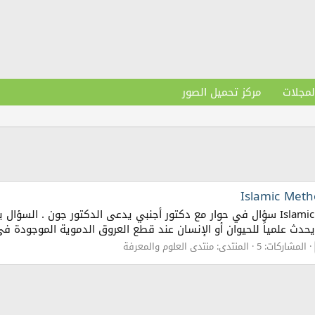
لمجلات
مركز تحميل الصور
معجزة الذبح في الإسلام Islamic Method Of Slaughtering سؤال في حوار مع دكتور أجنبي ي
 يحدث علمياً للحيوان أو الإنسان عند قطع العروق الدموية الموجودة ف
المشاركات: 5
المنتدى:
منتدى العلوم والمعرفة