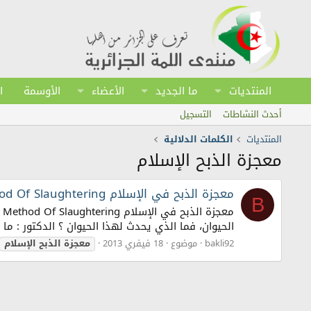
المنتديات
ما الجديد
الأعضاء
الأوسمة
ا
أحدث النشاطات
التسجيل
المنتديات
الكلمات الدلالية
معجزة الذبح الإسلام
معجزة الذبح في الإسلام Islamic Method Of Slaughtering
B
الحيوان، فما الذي يحدث لهذا الحيوان ؟ الدكتور : ما
bakli92
موضوع
18 فيفري 2013
معجزة
الذبح
الإسلام