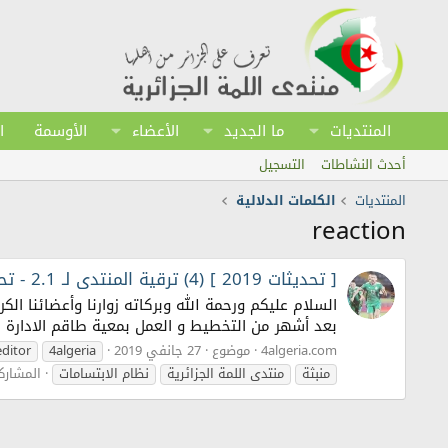
المنتديات
ما الجديد
الأعضاء
الأوسمة
ا
أحدث النشاطات
التسجيل
المنتديات
الكلمات الدلالية
reaction
[ تحديثات 2019 ] (4) ترقية المنتدى لـ 2.1 - تحديثات جديدة
بعد أشهر من التخطيط و العمل بمعية طاقم الادارة ف
4algeria.com
موضوع
27 جانفي 2019
4algeria
editor
منبثة
منتدى اللمة الجزائرية
نظام الابتسامات
المشاركات