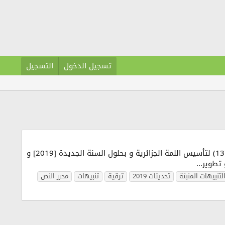
تسجيل الدخول
التسجيل
السلام عليكم ورحمة الله وبركاته زوارنا وأعضائنا الكرام، تحية طيبة [ تحديثات 2019 ] التحديثات رقم (04) بمناسبة الذكرى(13) لتأسيس اللمة الجزائرية و بحلول السنة الجديدة [2019] و
تطوير...
لتنبيهات المنبثة
تحديثات 2019
ترقية
تنبيهات
محرر النص