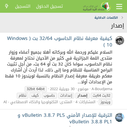
تسجيل الدخول
التسجيل
الكلمات الدلالية
إصدار
كيفية معرفة نظام الحاسوب 32/64 بت ( Windows
10 )
السلام عليكم ورحمة الله وبركاته أهلا بجميع أعضاء وزوار
منتدى اللمة الجزائرية في كثير من الأحيان نحتاج لمعرفة
نظام الحاسوب، سواءا كان 32 بت أو 64 بت، من أجل تثبيت
البرامج المناسبة للنظام وما إلى ذلك، لذا أردت أن أشارك
معكم طريقة معرفة إصدار النظام بالنسبة لويندوز 10 فقط
من الإعدادات أولا...
A-Boudjema
موضوع
30 جويلية 2022
32bit 64bit
32بت 64بت
إصدار
إعدادات
حاسوب
كيف
نظام
ويندوز
المشاركات: 4
المنتدى:
التكنولوجيا والذكاء الاصطناعي - AI
الترقية للإصدار الأمني vBulletin 3.8.7 PL5 و
vBulletin 3.8.8 PL1