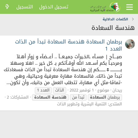
تسجيل الدخول
التسجيل
الكلمات الدلالية
هندسة السعادة
برطمان السعادة هندسة السعادة تبدأ من الذات
العدد 1
صبـــآح | مسـآء ـالخـيرآت جميـعــآ .. أعــضآء و زوآر أهـلآ
ومرحبـآ بكم أســعد الله أوقـآتكم بـ كل خير .. اهلا وسهلا
بـــــــــــ🌷ـــــــكم إن هندسة السعادة تبدأ من الذات فسعادتك
تبدأ من ذاتك. فالسعادة مهارة معرفية وحياتية، وهي
-تمامًا-مثل أي مهارة، تتطلب العمل من جانبك، وأن تكون...
ريحـان
موضوع
1 نوفمبر 2022
الذات
العدد 1
برطمان
السعادة
تبدأ من
هندسة
السعادة
المشاركات: 2
المنتدى:
التنمية البشرية وتطوير الذات