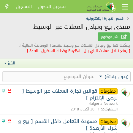
تسجيل الدخول
التسجيل
قسم التجارة الإلكترونية
منتدى بيع وتبادل العملات عبر الوسيط
نشر موضوع
يمكنك هنا بيع وتبادل العملات عبر وسيط معتمد [ الوساطة المالية ].
[ يمنع تبادل عملات الباي بال - PayPal وكذلك السكريل - Skrill ]
الفرز
(بدون بادئة)
قوانين تجارة العملات عبر الوسيط [
م
م
معلومات
غ
ث
يرجى الإلتزام ]
ل
ب
4algeria Network
ق
ت
المشاركات
1
30 أكتوبر 2018
مسودة التعامل داخل القسم [ بيع و
م
م
معلومات
غ
ث
شراء الأرصدة ]