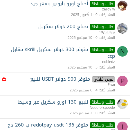
أحتاج اورو بايونير بسعر جيد
طلب وساطة
zero9iw
المشاركات
0
1 أكتوبر 2025
نحتاج 200 دولار سكريل
طلب وساطة
نورالدين19
المشاركات
0
10 سبتمبر 2025
متوفر 300 دولار سكريل skrill مقابل
طلب وساطة
N
ccp
nobledz
المشاركات
5
10 سبتمبر 2025
متوفر 500 دولار USDT للبيع
م
عرض مُلغى
P
غ
Piwii
ل
المشاركات
4
6 سبتمبر 2025
ق
للبيع 130 اورو سكريل عبر وسيط
طلب وساطة
Needforspeede
المشاركات
0
2 سبتمبر 2025
متوفر 136 redotpay usdt ب 260 دج
طلب وساطة
I