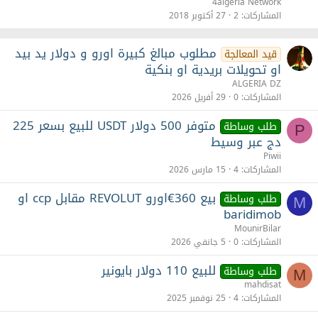
ل
ب
4algeria Network
ق
ت
المشاركات
2
27 أكتوبر 2018
مطلوب مبالغ كبيرة اورو و دولار يد بيد
قيد المعالجة
او تحويلات بريدية او بنكية
ALGERIA DZ
المشاركات
0
29 أفريل 2026
متوفر 500 دولار USDT للبيع بسعر 225
طلب وساطة
P
دج عبر وسيط
Piwii
المشاركات
4
15 مارس 2026
بيع 360€اورو REVOLUT مقابل ccp او
طلب وساطة
M
baridimob
MounirBilar
المشاركات
0
5 جانفي 2026
للبيع 110 دولار بايونير
طلب وساطة
M
mahdisat
المشاركات
4
25 نوفمبر 2025