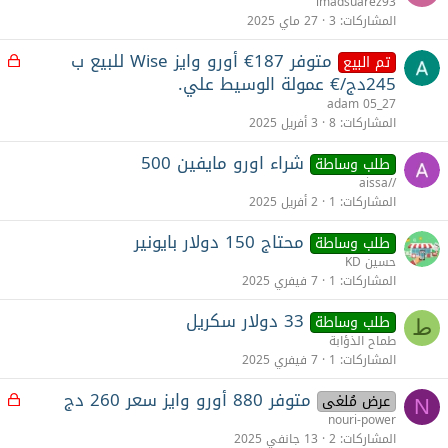
imadsuarez93
المشاركات
3
27 ماي 2025
متوفر 187€ أورو وايز Wise للبيع ب
م
تم البيع
غ
245دج/€ عمولة الوسيط علي.
ل
adam 05_27
ق
المشاركات
8
3 أفريل 2025
شراء اورو مايفين 500
طلب وساطة
aissa//
المشاركات
1
2 أفريل 2025
محتاج 150 دولار بايونير
طلب وساطة
حسين KD
المشاركات
1
7 فيفري 2025
33 دولار سكريل
طلب وساطة
ط
طماح الذؤابة
المشاركات
1
7 فيفري 2025
متوفر 880 أورو وايز سعر 260 دج
م
عرض مُلغى
N
غ
nouri-power
ل
المشاركات
2
13 جانفي 2025