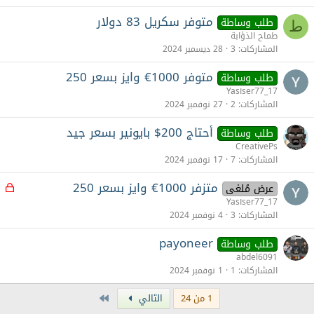
ق
متوفر سكريل 83 دولار
طلب وساطة
ط
طماح الذؤابة
المشاركات
3
28 ديسمبر 2024
متوفر 1000€ وايز بسعر 250
طلب وساطة
Yas١ser77_17
المشاركات
2
27 نوفمبر 2024
أحتاج 200$ بايونير بسعر جيد
طلب وساطة
CreativePs
المشاركات
7
17 نوفمبر 2024
متزفر 1000€ وايز بسعر 250
م
عرض مُلغى
غ
Yas١ser77_17
ل
المشاركات
3
4 نوفمبر 2024
ق
payoneer
طلب وساطة
abdel6091
المشاركات
1
1 نوفمبر 2024
Last
1 من 24
التالي