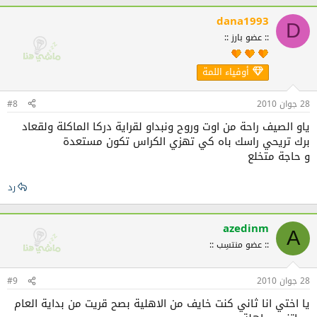
dana1993
D
:: عضو بارز ::
أوفياء اللمة
28 جوان 2010
#8
ياو الصيف راحة من اوت وروح ونبداو لقراية دركا الماكلة ولقعاد
برك تريحي راسك باه كي تهزي الكراس تكون مستعدة
و حاجة متخلع
رد
azedinm
A
:: عضو منتسِب ::
28 جوان 2010
#9
يا اختي انا ثاني كنت خايف من الاهلية بصح قريت من بداية العام