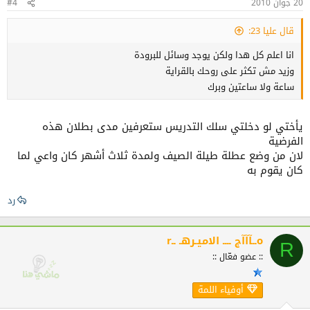
20 جوان 2010
#4
قال عليا 23:
انا اعلم كل هدا ولكن يوجد وسائل للبرودة
وزيد مش تكثر على روحك بالقراية
ساعة ولا ساعتين وبرك
يأختي لو دخلتي سلك التدريس ستعرفين مدى بطلان هذه
الفرضية
لان من وضع عطلة طيلة الصيف ولمدة ثلاث أشهر كان واعي لما
كان يقوم به
رد
rــآآآج ــــ الاميـرهـ ــo
R
:: عضو فعّال ::
أوفياء اللمة