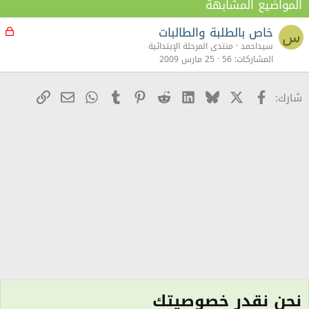
المواضيع المشابهة
خاص بالطلبة والطالبات
م
س
غ
سيداحمد
منتدى المرحلة الإبتدائية
ل
المشاركات
56
25 مارس 2009
ق
X
Facebook
Bluesky
LinkedIn
Reddit
Pinterest
Tumblr
WhatsApp
رابط
البريد الإلكترو
شارك:
نحن نقدر خصوصيتك
منتدى فرغ واش فى قلبك