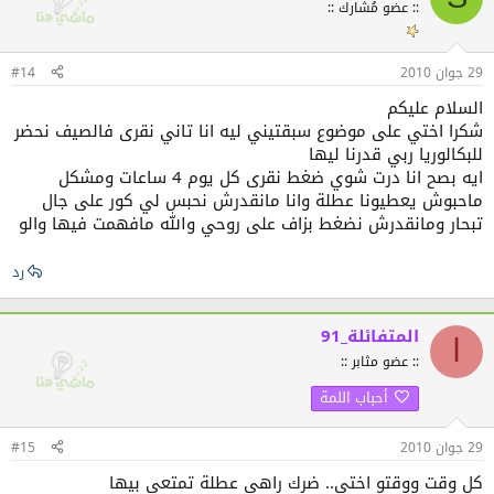
:: عضو مُشارك ::
29 جوان 2010
#14
السلام عليكم
شكرا اختي على موضوع سبقتيني ليه انا تاني نقرى فالصيف نحضر
للبكالوريا ربي قدرنا ليها
ايه بصح انا درت شوي ضغط نقرى كل يوم 4 ساعات ومشكل
ماحبوش يعطيونا عطلة وانا مانقدرش نحبس لي كور على جال
تبحار ومانقدرش نضغط بزاف على روحي والله مافهمت فيها والو
رد
المتفائلة_91
ا
:: عضو مثابر ::
أحباب اللمة
29 جوان 2010
#15
كل وقت ووقتو اختي.. ضرك راهي عطلة تمتعي بيها