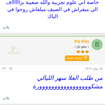
خاصة اني علوم تجربية والله صعيبة بزااااااف
الي ميقراش في الصيف ميلقاش روحوا في
الباك
رد
βïģ βôşş
Β
:: عضو بارز ::
أوفياء اللمة
28 جوان 2010
#7
من طلب العلا سهر الليالي
مشكووووووووووووووووورة
رد