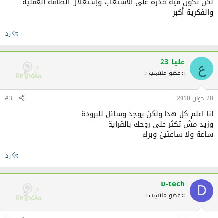
لكن تكون فيه قدرة على الاستعاب وإستغلال الطاقة العقلية
والفكرية أكبر
رد
عليا 23
ع
:: عضو منتسِب ::
20 جوان 2010
#3
انا اعلم كل هدا ولكن يوجد وسائل للبرودة
وزيد مش تكثر على روحك بالقراية
ساعة ولا ساعتين وبرك
رد
D-tech
D
:: عضو منتسِب ::