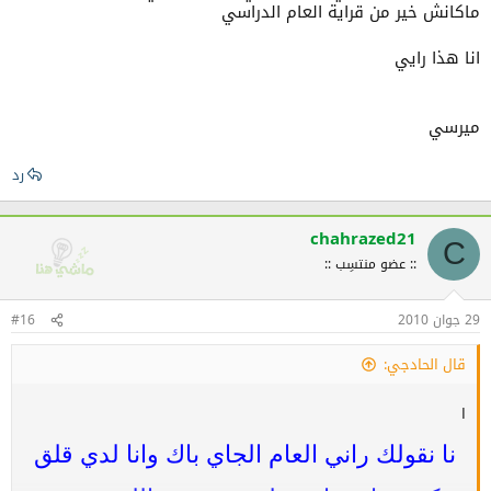
ماكانش خير من قراية العام الدراسي
انا هذا رايي
ميرسي
رد
chahrazed21
C
:: عضو منتسِب ::
29 جوان 2010
#16
قال الحادجي:
ا
نا نقولك راني العام الجاي باك وانا لدي قلق