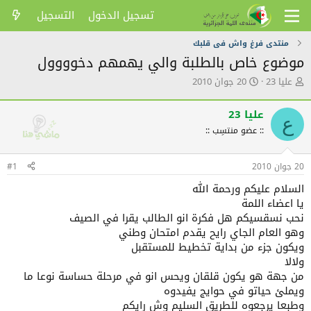
تسجيل الدخول
التسجيل
منتدى فرغ واش فى قلبك
موضوع خاص بالطلبة والي يهمهم دخوووول
ك
ت
عليا 23
20 جوان 2010
ا
ا
ت
ر
عليا 23
ب
ي
ع
ا
خ
:: عضو منتسِب ::
ل
ا
م
ل
20 جوان 2010
#1
و
ن
ض
ش
السلام عليكم ورحمة الله
و
ر
يا اعضاء اللمة
ع
نحب نسقسيكم هل فكرة انو الطالب يقرا في الصيف
وهو العام الجاي رايح يقدم امتحان وطني
ويكون جزء من بداية تخطيط للمستقبل
ولالا
من جهة هو يكون قلقان ويحس انو في مرحلة حساسة نوعا ما
ويملئ حياتو في حوايج يفيدوه
وطبعا يرجعوه للطريق السليم وش رايكم