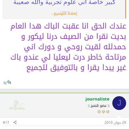
كبير خاصة اني علوم تجربية والله صعيبة
بزااااااف
إضغط للتوسيع...
عندك الحق انا عقبت الباك هدا العام
بديت نقرا من الصيف درنا ليكور و
الي ميقراش في الصيف ميلقاش روحوا في
حمدلله لقيت روحي و دورك اني
مرتاحة خاطر درت ليعليا لي عندو باك
الباك
غير يبدا يقرا و بالتوفيق للجميع
رد
journaliste
J
:: عضو مُتميز ::
29 جوان 2010
#17