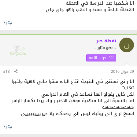
انا شخصيا ضد الدراسة في العطلة
العطلة للراحة و فقط و التعب راهو جاي جاي
رد
نقطة حبر
ن
:: عضو مثابر ::
أحباب اللمة
29 جوان 2010
#18
انا راني نستنى في النتيجة انتاع الباك منقرا ماني لاهية واخيرا
تهنيت
لكن كاين يقولو انها تساعد في العام الدراسي
اما بالنسبة الي انا متهنية فوقت الاختبار برك يبدا تكسار الراس
ههههههههه
اسمع لراي الي يبكيك ليس الي يضحكك يلا خيريييييييييي
رد