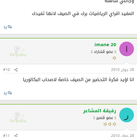
وجاتني ساهلة
المفيد اقراي الرياضيات برك في الصيف لانها تفيدك
رد
imane 20
I
:: عضو مُشارك ::
28 جوان 2010
#10
انا اؤيد فكرة التحضير من الصيف خاصة لاصحاب البكالوريا
رد
رقيقة المشاعر
ر
:: عضو مُتميز ::
28 جوان 2010
#11