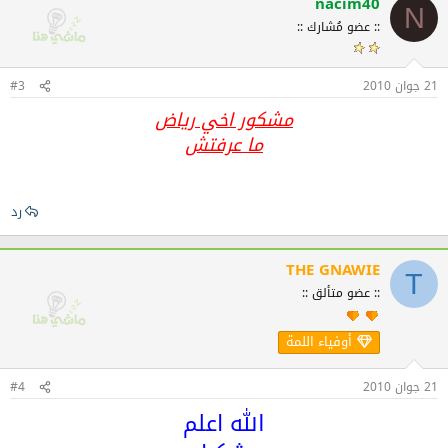
nacim40
N
:: عضو مُشارك ::
21 جوان 2010
#3
مشكور اخي رياض
ما عرفتش
رد
THE GNAWIE
T
:: عضو متألق ::
أوفياء اللمة
21 جوان 2010
#4
الله اعلم