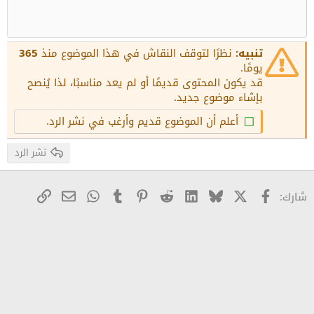
زيادة المسافة البادئة
10
عنوان 1
حذف المسودة
محاذاة للوسط
Book Antiqua
12
إنقاص المسافة البادئة
محاذاة لليمين
Courier New
عنوان 2
15
Georgia
Justify text
تنبيه:
نظرًا لتوقف النقاش في هذا الموضوع منذ
365
عنوان 3
18
يومًا.
Tahoma
قد يكون المحتوى قديمًا أو لم يعد مناسبًا، لذا يُنصح
22
Times New Roman
بإشاء موضوع جديد.
26
Trebuchet MS
أعلم أن الموضوع قديم وأرغب في نشر الرد.
Verdana
نشر الرد
X
Facebook
Bluesky
LinkedIn
Reddit
Pinterest
Tumblr
WhatsApp
رابط
البريد الإلكترو
شارك: