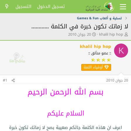
تسجيل الدخول
التسجيل
تسلية و ألعاب Games & Fun
لا زماتك تكون خبرة في الكلمة ............
ك
ت
khalil hip hop
20 جوان 2010
ا
ا
ت
ر
khalil hip hop
K
ب
ي
:: عضو متألق ::
ا
خ
ل
ا
م
ل
أوفياء اللمة
و
ن
ض
ش
20 جوان 2010
#1
و
ر
ع
بسم الله الرحمن الرحيم
السلام عليكم
اعرف ان هاذه الكلمة جاتكم صعيبة بصح لا زماتك تكون خبرة