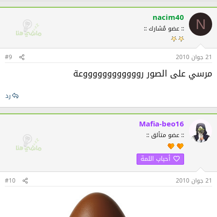
nacim40
N
:: عضو مُشارك ::
21 جوان 2010
#9
مرسي على الصور رووووووووووووعة
رد
Mafia-beo16
:: عضو متألق ::
أحباب اللمة
21 جوان 2010
#10