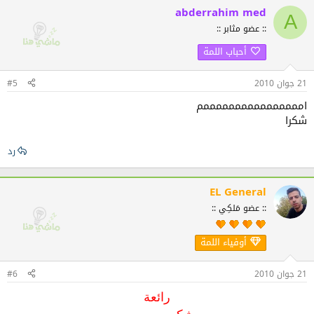
abderrahim med
A
:: عضو مثابر ::
أحباب اللمة
21 جوان 2010
#5
اممممممممممممممممم
شكرا
رد
EL General
:: عضو مَلكِي ::
أوفياء اللمة
21 جوان 2010
#6
رائعة