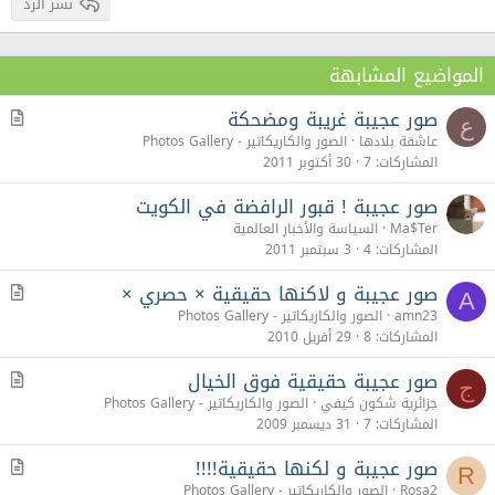
نشر الرد
المواضيع المشابهة
صور عجيبة غريبة ومضحكة
م
ع
ق
عاشقة بلادها
الصور والكاريكاتير - Photos Gallery
ا
المشاركات
7
30 أكتوبر 2011
ل
صور عجيبة ! قبور الرافضة في الكويت
Ma$Ter
السياسة والأخبار العالمية
المشاركات
4
3 سبتمبر 2011
صور عجيبة و لاكنها حقيقية × حصري ×‎‎
م
A
ق
amn23
الصور والكاريكاتير - Photos Gallery
ا
المشاركات
8
29 أفريل 2010
ل
صور عجيبة حقيقية فوق الخيال
م
ج
ق
جزائرية شكون كيفي
الصور والكاريكاتير - Photos Gallery
ا
المشاركات
7
31 ديسمبر 2009
ل
صور عجيبة و لكنها حقيقية!!!!
م
R
ق
Rosa2
الصور والكاريكاتير - Photos Gallery