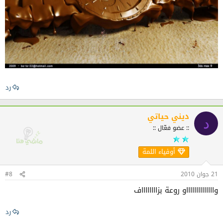
رد
ديني حياتي
د
:: عضو فعّال ::
أوفياء اللمة
21 جوان 2010
#8
وااااااااااااااو روعة بزااااااااف
رد