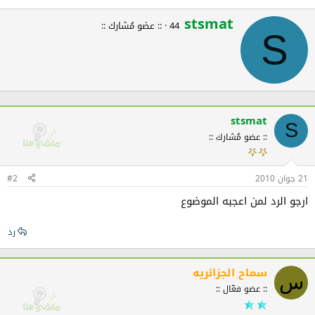
stsmat
W
44
·
:: عضو مُشارك ::
r
S
i
t
t
e
n
b
stsmat
y
S
:: عضو مُشارك ::
21 جوان 2010
#2
ارجو الرد لمن اعجبه الموضوع
رد
سماح الجزائريه
س
:: عضو فعّال ::