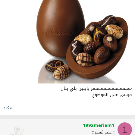
ممممممممممممممم باينين بلي بنان
مرسي على الموضوع
رد
1992meriem1
1
:: عضو مُتميز ::