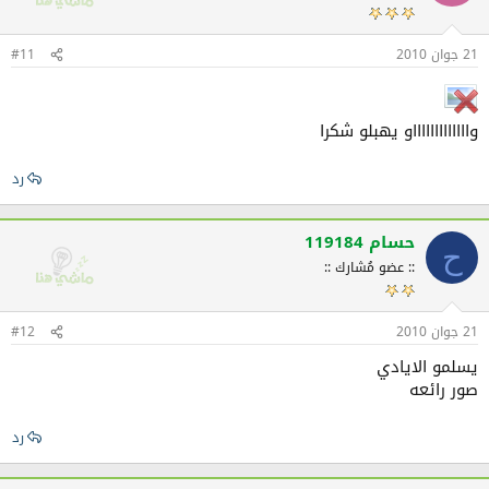
21 جوان 2010
#11
واااااااااااااو يهبلو شكرا
رد
حسام 119184
ح
:: عضو مُشارك ::
21 جوان 2010
#12
يسلمو الايادي
صور رائعه
رد