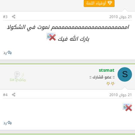
أوفياء اللمة
21 جوان 2010
#3
اممممممممممممممممممممممم نموت في الشكولا
بارك الله فيك
رد
stsmat
S
:: عضو مُشارك ::
21 جوان 2010
#4
رد