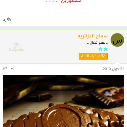
مشكورين ....
رد
سماح الجزائريه
س
:: عضو فعّال ::
أوفياء اللمة
21 جوان 2010
#7