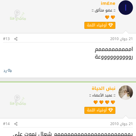
im£ne
I
:: عضو متألق ::
أوفياء اللمة
21 جوان 2010
#13
اممممممممممم
رووووووووووعة
رد
نبض الحياة
:: عميد الأعضاء ::
أوفياء اللمة
21 جوان 2010
#14
يممممممممممممممممممممممم شعال نموت على