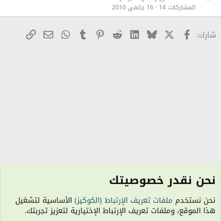
ا
المشاركات
14
16 جانفي 2010
ل
X
Facebook
Bluesky
LinkedIn
Reddit
Pinterest
Tumblr
WhatsApp
رابط
البريد الإلكترو
شارك:
نحن نقدر خصوصيتك
الصور والكاريكاتير - Photos Gallery
نحن نستخدم
ملفات تعريف الإرتباط (الكوكيز)
الأساسية لتشغيل
الكوكيز
هذا الموقع، وملفات تعريف الإرتباط الإختيارية لتعزيز تجربتك.
R