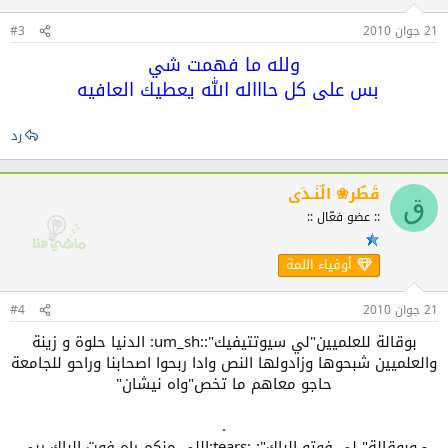
21 جوان 2010
#3
ولله ما فهمت شي
بس على كل حاااله الله يعطيك العافيه
رد
قَطٌر❀ الٌنَـدَى
ق
:: عضو فعّال ::
أوفياء اللمة
21 جوان 2010
#4
بوقالة للعلميين"لي سيوتتيفيك"::um_sh: الدنيا حلوة و زينة
والعلميين شبحوها وزادولها النص وادا ربحوا اصحابنا وراحو للجامعة
حاجو معاهم ما تخص"واه نيشان"
.
- وبوقالة" لي فوتو الباك": :tears:اللي منكم راه فوت الباك ربي