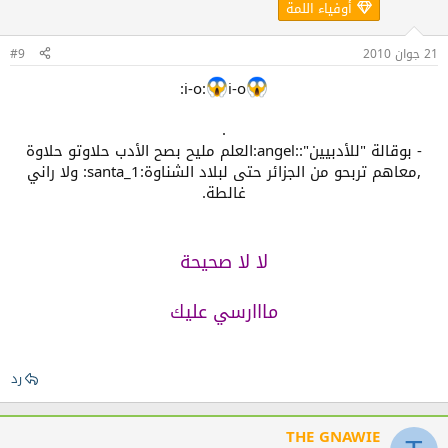
أوفياء اللمة
21 جوان 2010
#9
i-o:
i-o:
.
- بوقالة "للأدبيين"::angel:العلم مليح بصح الأدب حلاوتو حلاوة
,معاهم تربحو من الجزائر حتى لبلاد الشناوة:santa_1: ولا راني
غالطة.
لا لا صحيحة
مااارسي عليك
رد
THE GNAWIE