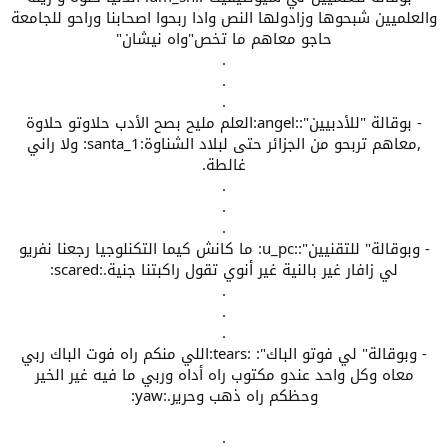
والعلميين شبحوها وزادولها النص وادا ربحوا اصحابنا وراحو للجامعة
حاجو معاهم ما تخص"واه نيشان"
.
.
.
- بوقالة "للأدبيين"::angel:العلم مليح بصح الأدب حلاوتو حلاوة
,معاهم تربحو من الجزائر حتى لبلاد الشناوة:santa_1: ولا راني
غالطة.
.
.
.
- وبوقالة" للتقنيين"::u_pc: ما كانش كيما التكنلوجيا رجعنا نفريو
لي زافار غير بالنية غير أنوي تقول راكبتنا جنية.:scared:
.
.
.
- وبوقالة" لي فوتو الباك": :tears:اللي منكم راه فوت الباك ربي
معاه وكل واحد عندو مكتوب راه أداه وربي ما فيه غير الخير
وحظكم راه ذهب وحرير.:yaw:
.