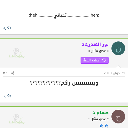
.
.
:heh:....................تحياتي.............:heh:
رد
نور الهدى22
ن
:: عضو مثابر ::
أحباب اللمة
21 جوان 2010
#2
ويييييييييين راكم؟؟؟؟؟؟؟؟؟؟؟؟
رد
حسام د
ح
:: عضو فعّال ::