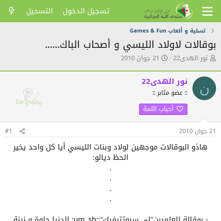
تسجيل الدخول
التسجيل
تسلية و ألعاب Games & Fun
بوقالات لاولاد الليسي و أصحاب الباك......
ك
ت
نور الهدى22
21 جوان 2010
ا
ا
ت
ر
نور الهدى22
ب
ي
ن
ا
خ
:: عضو مثابر ::
ل
ا
أحباب اللمة
م
ل
و
ن
ض
ش
21 جوان 2010
#1
و
ر
ع
هاذو البوقالات موجهين لولاد وبنات الليسي أيا كل واحد يخير
الحظ ديالو:
.
.
.
.
- بوقالة للعلميين"لي سيوتتيفيك"::um_sh: الدنيا حلوة و زينة