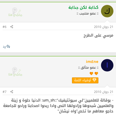
كذابة لكن جذابة
ك
:: عضو منتسِب ::
21 جوان 2010
#6
مرسي على الطرح
رد
im£ne
I
:: عضو متألق ::
أوفياء اللمة
21 جوان 2010
#7
- بوقالة للعلميين"لي سيوتتيفيك"::um_sh: الدنيا حلوة و زينة
والعلميين شبحوها وزادولها النص وادا ربحوا اصحابنا وراحو للجامعة
حاجو معاهم ما تخص"واه نيشان"