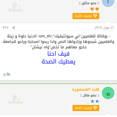
T
:: عضو متألق ::
أوفياء اللمة
21 جوان 2010
#10
- بوقالة للعلميين"لي سيوتتيفيك"::um_sh: الدنيا حلوة و زينة
والعلميين شبحوها وزادولها النص وادا ربحوا اصحابنا وراحو للجامعة
حاجو معاهم ما تخص"واه نيشان"
فيف احنا
يعطيك الصحة
رد
هند العصفورة
ه
:: عضو فعّال ::
أوفياء اللمة