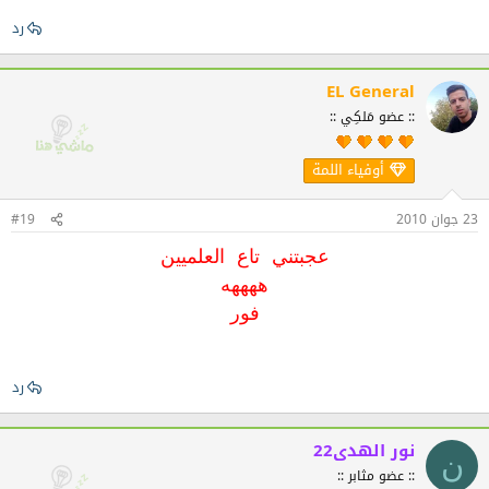
رد
EL General
:: عضو مَلكِي ::
أوفياء اللمة
23 جوان 2010
#19
عجبتني تاع العلميين
ههههه
فور
رد
نور الهدى22
ن
:: عضو مثابر ::