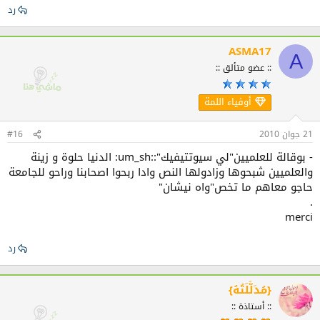
رد
ASMA17
A
:: عضو متألق ::
أوفياء اللمة
21 جوان 2010
#16
- بوقالة للعلميين"لي سيوتتيفيك"::um_sh: الدنيا حلوة و زينة
والعلميين شبحوها وزادولها النص وادا ربحوا اصحابنا وراحو للجامعة
حاجو معاهم ما تخص"واه نيشان"
.
merci
رد
{مُدَلَّلَتُهُ}
:: أستاذة ::