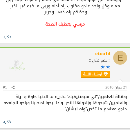
معاه وكل واحد عندو مكتوب راه أداه وربي ما فيه غير الخير
وحظكم راه ذهب وحرير.
مرسي يعطيك الصحة
رد
etoo14
E
:: عضو فعّال ::
أوفياء اللمة
21 جوان 2010
#5
بوقالة للعلميين"لي سيوتتيفيك"::um_sh: الدنيا حلوة و زينة
والعلميين شبحوها وزادولها النص وادا ربحوا اصحابنا وراحو للجامعة
حاجو معاهم ما تخص"واه نيشان"
رد