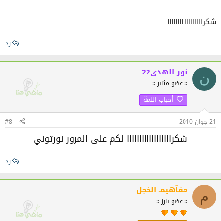
شكراااااااااااااااااا
رد
نور الهدى22
ن
:: عضو مثابر ::
أحباب اللمة
21 جوان 2010
#8
شكراااااااااااااااااا لكم على المرور نورتوني
رد
مفآهيمـ الخجل
م
:: عضو بارز ::