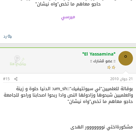
حاجو معاهم ما تخص"واه نيشان"
ميرسي
رد
°El Yassamina°
°
:: عضو مُشارك ::
21 جوان 2010
#15
بوقالة للعلميين"لي سيوتتيفيك"::um_sh: الدنيا حلوة و زينة
والعلميين شبحوها وزادولها النص وادا ربحوا اصحابنا وراحو للجامعة
حاجو معاهم ما تخص"واه نيشان"
مشكورةاختي نووووووور الهدى