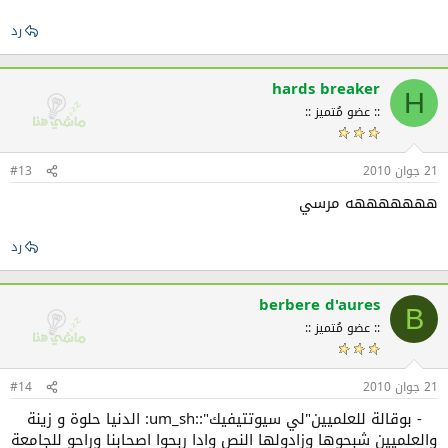
رد
hards breaker
H
:: عضو مُتميز ::
21 جوان 2010
#13
هههههههه مرسي
رد
berbere d'aures
B
:: عضو مُتميز ::
21 جوان 2010
#14
- بوقالة للعلميين"لي سيوتتيفيك"::um_sh: الدنيا حلوة و زينة
والعلميين شبحوها وزادولها النص وادا ربحوا اصحابنا وراحو للجامعة