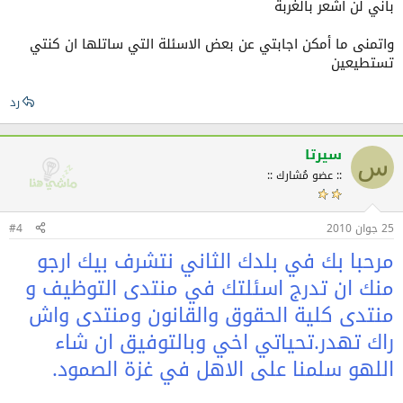
باني لن اشعر بالغربة
مش رح تحس بالغربة ابد
واتمنى ما أمكن اجابتي عن بعض الاسئلة التي ساتلها ان كنتي
تستطيعين
ا
رد
سيرتا
س
:: عضو مُشارك ::
25 جوان 2010
#4
مرحبا بك في بلدك الثاني نتشرف بيك ارجو
منك ان تدرج اسئلتك في منتدى التوظيف و
منتدى كلية الحقوق والقانون ومنتدى واش
راك تهدر.تحياتي اخي وبالتوفيق ان شاء
اللهو سلمنا على الاهل في غزة الصمود.