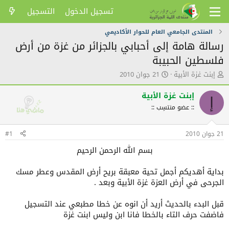
تسجيل الدخول
التسجيل
المنتدى الجامعي العام للحوار الأكاديمي
رسالة هامة إلى أحبابي بالجزائر من غزة من أرض
فلسطين الحبيبة
ك
ت
إبنت غزة الأبية
21 جوان 2010
ا
ا
ت
ر
إبنت غزة الأبية
إ
ب
ي
:: عضو منتسِب ::
ا
خ
ل
ا
م
ل
21 جوان 2010
#1
و
ن
ض
ش
بسم الله الرحمن الرحيم
و
ر
ع
بداية أهديكم أجمل تحية معبقة بريح أرض المقدس وعطر مسك
الجرحى في أرض العزة غزة الأبية وبعد .
قبل البدء بالحديث أريد أن انوه عن خطا مطبعي عند التسجيل
فاضفت حرف التاء بالخطا فانا ابن وليس ابنت غزة