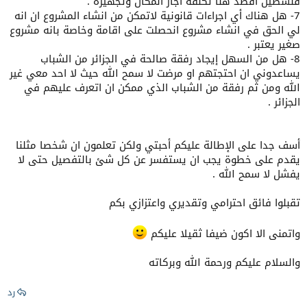
فلسطين اقصد هنا تكلفة أجار المكان وتجهيزه .
7- هل هناك أي اجراءات قانونية لاتمكن من انشاء المشروع ان انه
لي الحق في انشاء مشروع انحصلت على اقامة وخاصة بانه مشروع
صغير يعتبر .
8- هل من السهل إيجاد رفقة صالحة في الجزائر من الشباب
يساعدوني ان احتجتهم او مرضت لا سمح الله حيث لا احد معي غير
الله ومن ثم رفقة من الشباب الذي ممكن ان اتعرف عليهم في
الجزائر .
أسف جدا على الإطالة عليكم أحبتي ولكن تعلمون ان شخصا مثلنا
يقدم على خطوة يجب ان يستفسر عن كل شئ بالتفصيل حتى لا
يفشل لا سمح الله .
تقبلوا فائق احترامي وتقديري واعتزازي بكم
واتمنى الا اكون ضيفا ثقيلا عليكم
والسلام عليكم ورحمة الله وبركاته​
رد