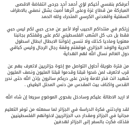
أعرفكم بنفسي أخيكم لؤي أحمد أحد جرحى انتفاضة الاقصى
المباركة من قطاع غزة وعلى أثرها أًصبت بشلل نصفي بالاطراف
السفلية واقعدني الكرسي المتحرك ولله الحمد
زرتكم في منتداكم الحبيب أولا لأعبر عن مدى حبي لكم ليس حبي
فقط بل حب كل الشعب الفلسطيني لكم على وقفتكم بجانبنا
معنويا وماديا كذلك ولا ننسى إخواننا الابطال ابطال اسطول
الحرية والوفد الجزائري فوقفتم وقفة رجال الرجال وليس كباقي
دول العالم نسال الله لهم الهداية
من فترة طويلة أحاول التواصل مع إخوة جزائريين لاتعرف بهم عن
قرب لاتعرف لمن ضحوا قبلنا وقدموا قبلنا المليون ونصف المليون
شهيد انت فخر للامة ونحن على دربكم سائرون بإذن الله حتى نحرر
القدس واكناف بيت المقدس من دنس المحتل البغيض .
لا اريد الاطالة عليكم وسادخل بفحوى الموضوع سريعا إن شاء الله
لقد واردتني فكرة الدراسة في الجزائر لما سمعته من توفر التعليم
مجانيا في الجزائر ومقدار حب الجزائريين لاخوانهم الفلسطينيين
فلذلك فكرت بالسفر إلى الجزائر لهدفين