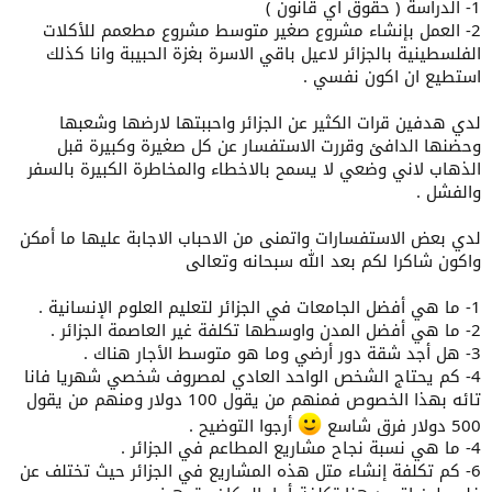
1- الدراسة ( حقوق اي قانون )
2- العمل بإنشاء مشروع صغير متوسط مشروع مطعمم للأكلات
الفلسطينية بالجزائر لاعيل باقي الاسرة بغزة الحبيبة وانا كذلك
استطيع ان اكون نفسي .
لدي هدفين قرات الكثير عن الجزائر واحببتها لارضها وشعبها
وحضنها الدافئ وقررت الاستفسار عن كل صغيرة وكبيرة قبل
الذهاب لاني وضعي لا يسمح بالاخطاء والمخاطرة الكبيرة بالسفر
والفشل .
لدي بعض الاستفسارات واتمنى من الاحباب الاجابة عليها ما أمكن
واكون شاكرا لكم بعد الله سبحانه وتعالى
1- ما هي أفضل الجامعات في الجزائر لتعليم العلوم الإنسانية .
2- ما هي أفضل المدن واوسطها تكلفة غير العاصمة الجزائر .
3- هل أجد شقة دور أرضي وما هو متوسط الأجار هناك .
4- كم يحتاج الشخص الواحد العادي لمصروف شخصي شهريا فانا
تائه بهذا الخصوص فمنهم من يقول 100 دولار ومنهم من يقول
500 دولار فرق شاسع
أرجوا التوضيح .
4- ما هي نسبة نجاح مشاريع المطاعم في الجزائر .
6- كم تكلفة إنشاء متل هذه المشاريع في الجزائر حيث تختلف عن