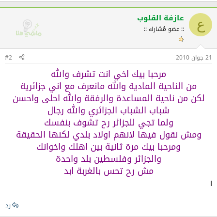
عازفة القلوب
ع
:: عضو مُشارك ::
21 جوان 2010
#2
مرحبا بيك اخي انت تشرف والله
من الناحية المادية والله مانعرف مع اني جزائرية
لكن من ناحية المساعدة والرفقة والله احلى واحسن
شباب الشباب الجزائري والله رجال
ولما تجي للجزائر رح تشوف بنفسك
ومش نقول فيها لانهم اولاد بلدي لكنها الحقيقة
ومرحبا بيك مرة ثانية بين اهلك واخوانك
والجزائر وفلسطين بلد واحدة
مش رح تحس بالغربة ابد​
ا
رد