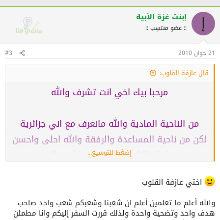
إبنت غزة الأبية
إ
:: عضو منتسِب ::
21 جوان 2010
#3
قال عازفة القلوب:
مرحبا بيك اخي انت تشرف والله​
من الناحية المادية والله مانعرف مع اني جزائرية
لكن من ناحية المساعدة والرفقة والله احلى واحسن
إضغط للتوسيع...
شباب الشباب الجزائري والله رجال
ولما تجي للجزائر رح تشوف بنفسك
اختي عازفة القلوب
ومش نقول فيها لانهم اولاد بلدي لكنها الحقيقة
ومرحبا بيك مرة ثانية بين اهلك واخوانك
والله أعلم ما تعلمين أعلم ان شعبنا وشعبكم شعب واحد صاحب
هدف واحد وتضحية واحدة ولذلك قررت السفر إليكم وانا مطمئن
والجزائر وفلسطين بلد واحدة