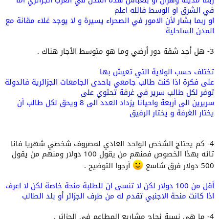
في الشرق او الوسط فالله اعلم
او ربما بشار لأن الامور في الصحراء يسيرة و لا يوجد غلاء مقانة مع
المدن الساحلية
3- هل أجد شقة دور أرضي وما هو متوسط الأجار هناك .
تختلف حسب الولاية التي تعيش بها
على فكرة اذا كنت طالب جامعي باحدى الجامعات الجزائرية فالدولة
توفر لكل طالب سرير في غرفة تحتوي على
سريرين الى أربعة واحيانا يزداد العدد الى 8 ويحق لكل طالب أن
يختار الغرفة و يختار الرفيق
4- كم يحتاج الشخص الواحد العادي لمصروف شخصي شهريا فانا
تائه بهذا الخصوص فمنهم من يقول 100 دولار ومنهم من يقول
500 دولار فرق شاسع
أرجوا التوضيح .
أقل من 100 دولار لكن لا تنسى ان للطلبة منحة خاصة لكن لا اعرف
اذا كانت منحة الاجنبي تقدم له من طرف الجزائر أو بلد الطالب
4- ما هي نسبة نجاح مشاريع المطاعم في الجزائر .