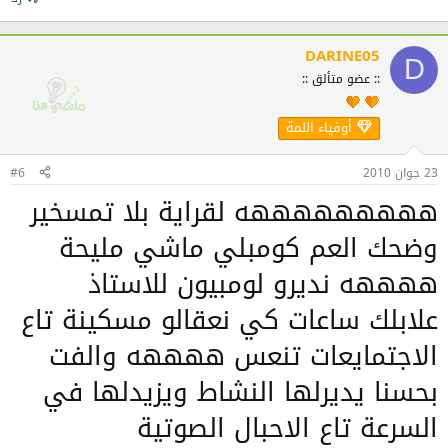
DARINE05
D
:: عضو متألق ::
أوفياء اللمة
23 جوان 2010
#6
هههههههههه لقراية بلا تمسخير
وضحك العم كومبلي ماشي مليحة
ههههه نديرو لومبيون للاستاذ
علابلك ساعات كي نعقالو مسكينة تاع
الاجتمايعات تنعس ههههه والفت
بحسنا يديرلها النشاط ويزيدلها في
السرعة تاع الاحبال الصوتية