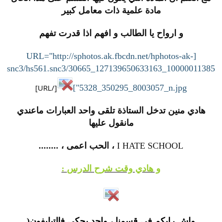
مادة علمية ذات معامل كبير
و ارواح يا الطالب و افهم اذا قدرت تفهم
[URL="http://sphotos.ak.fbcdn.net/hphotos-ak-
snc3/hs561.snc3/30665_127139650633163_10000011385
[/URL]
5328_350295_8003057_n.jpg"]
هادي منين تدخل الستاذة تلقى واحد العبارات ماعندي
مانقول عليها
I HATE SCHOOL
، الحب اعمى ، ........
و هادي وقت شرح الدرس
:
واش رايكم في قسمنا ، واحد يحكي فالتيليفون(