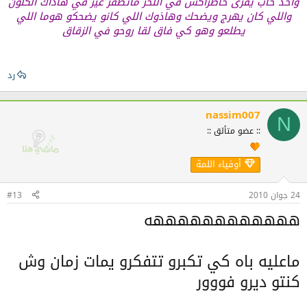
واحد حاب يقرى خاطراكش في اللخر ماتطفر غير في هاذاك الكلون
واللي كان يهرج ويضحك وهاذوك اللي كانو يضحكو هوما اللي
يطلعو وهو كي فاق لقا روحو في الزقاق
رد
nassim007
N
:: عضو متألق ::
أوفياء اللمة
24 جوان 2010
#13
ههههههههههههه
ماعليه باه كي تكبرو تتفكرو يمات زمان وش
كنتو ديرو فووور