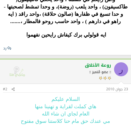
طاكسيفون) ، واحد يلعب (روضة)، و وحدا تمشط لصحبتها -
و حدا تسبغ في ظفارها (صالون حلاقة) ،واحد راقد ( ايه
راهو في دارهم ) ، واحد حاسب روحو فالمطار ،.......
ايه قولولي برك كيفاش رايحين نفهموا
رد
روعة الأخلاق
ر
:: عضو مُتميز ::
23 جوان 2010
#2
السلام عليكم
هاي كملت لقراية و تهنينا منها
العام لجاي ان شاء الله
مي عندك حق مام حنا كلاستنا سوق مفتوح