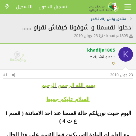
تسجيل الدخول
التسجيل
منتدى واش راك تهدر
ادخلوا لقسمنا و شوفونا كيفاش نقراو ......
ك
ت
khadija1805
23 جوان 2010
ا
ا
ت
ر
khadija1805
ب
ي
K
ا
خ
:: عضو مُشارك ::
ل
ا
م
ل
و
ن
23 جوان 2010
#1
ض
ش
و
ر
بسم الله الرحمن الرحيم
ع
السلام عليكم جميعا
اليوم حبيت نوريلكم حالة قسمنا عند احد الاساتذة ( قسم 1
ع ت 4 )
مع العلم ان المادة التي يكون فيها القسم على هذا الحال