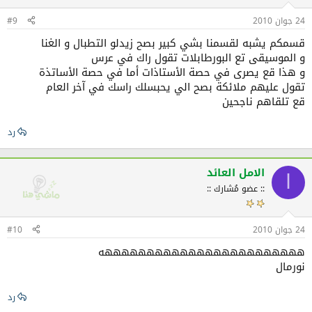
24 جوان 2010
#9
قسمكم يشبه لقسمنا بشي كبير بصح زيدلو التطبال و الغنا
و الموسيقى تع البورطابلات تقول راك في عرس
و هذا قع يصرى في حصة الأستاذات أما في حصة الأساتذة
تقول عليهم ملائكة بصح الي يحبسلك راسك في آخر العام
قع تلقاهم ناجحين
رد
الامل العائد
ا
:: عضو مُشارك ::
24 جوان 2010
#10
ههههههههههههههههههههههههه
نورمال
رد