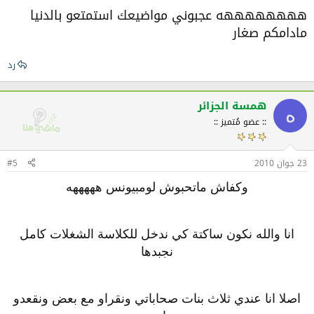
ههههههههه عجبوني مواضيعك استمتعو بالدنيا
مادامكم صغار
رد
همسة الجزائر
ه
:: عضو مُتميز ::
23 جوان 2010
#5
وكفاش ماتحبوش لومبيونس هههههه
انا والله نكون ساكتة كي ندخل للكلاسة الشغلات كامل
نجبدها
اصلا انا عندي ثلاث بنات صحاباتي ونقراو مع بعض ونقعدو