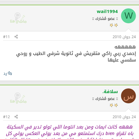
wail1994
W
:: عضو مُشارك ::
24 جوان 2010
#11
هههههه
إحمدي ربي راكي متقريش في ثانوية شرفي الطيب و روحي
سقسي عليها
رد
سلافة.
س
:: عضو مُشارك ::
24 جوان 2010
#12
هههه كانت ايمات ومن بعد انتوما اللي تولو تدير في السكيتة
باه تقراو bien درك استمتعو مي من بعد يولي العكس يولي كل