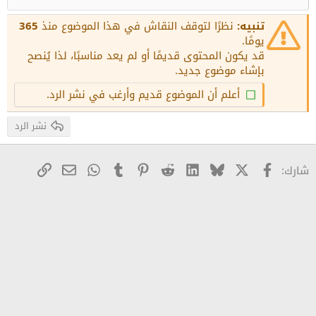
محاذاة لليمين
عنوان 2
15
Georgia
Justify text
تنبيه:
نظرًا لتوقف النقاش في هذا الموضوع منذ
365
عنوان 3
18
يومًا.
Tahoma
قد يكون المحتوى قديمًا أو لم يعد مناسبًا، لذا يُنصح
22
Times New Roman
بإشاء موضوع جديد.
26
Trebuchet MS
أعلم أن الموضوع قديم وأرغب في نشر الرد.
Verdana
نشر الرد
X
Facebook
Bluesky
LinkedIn
Reddit
Pinterest
Tumblr
WhatsApp
رابط
البريد الإلكترو
شارك: