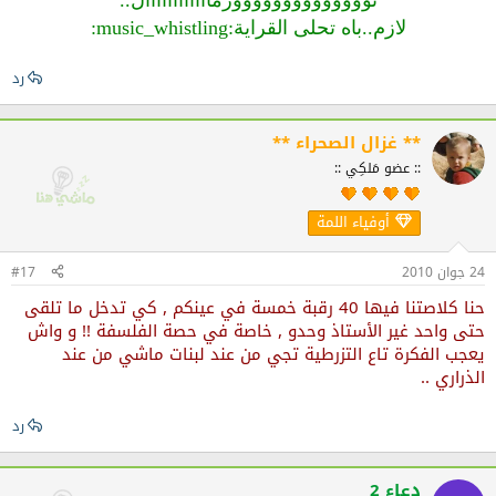
لازم..باه تحلى القراية:music_whistling:
رد
** غزال الصحراء **
:: عضو مَلكِي ::
أوفياء اللمة
24 جوان 2010
#17
حنا كلاصتنا فيها 40 رقبة خمسة في عينكم , كي تدخل ما تلقى
حتى واحد غير الأستاذ وحدو , خاصة في حصة الفلسفة !! و واش
يعجب الفكرة تاع التزرطية تجي من عند لبنات ماشي من عند
الذراري ..
رد
دعاء 2