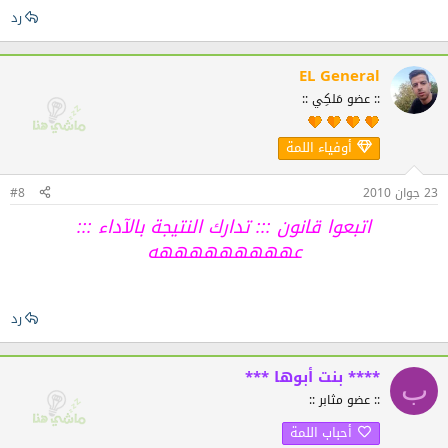
رد
EL General
:: عضو مَلكِي ::
أوفياء اللمة
23 جوان 2010
#8
اتبعوا قانون ::: تدارك النتيجة بالآداء :::
عهههههههههه
رد
**** بنت أبوها ***
ب
:: عضو مثابر ::
أحباب اللمة