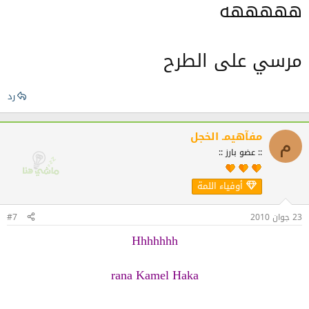
هههههه
مرسي على الطرح
رد
مفآهيمـ الخجل
م
:: عضو بارز ::
أوفياء اللمة
23 جوان 2010
#7
Hhhhhhh
rana Kamel Haka