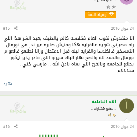
أوفياء اللمة
24 جوان 2010
#15
انا منقدرش نفوت العام فكلاسه كالم يالطيف بعيد الشر هذا اللي
راه مصبرني شويه عالقرايه هكا ومنيش صابره غير ندز مي نورمال
التمسخير فالكلاسا والقرايه ليله قبل الامتحان ورانا نطلعو فالعوام
نورمال والحمد لله والصح نهار الباك سيرتو اللي قادر يدير ليكور
يطلع للجامعه وبالفرع اللي بغاه باذن الله .. مارسي ختي ..
سلالالام
رد
آلاء النايلية
آ
:: عضو مُشارك ::
24 جوان 2010
#16
نوووووووووووووورماااااااااااال..