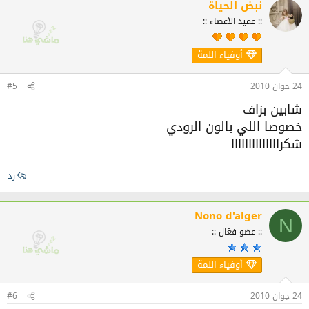
نبض الحياة
:: عميد الأعضاء ::
أوفياء اللمة
24 جوان 2010
#5
شابين بزاف
خصوصا اللي بالون الرودي
شكراااااااااااااا
رد
Nono d'alger
N
:: عضو فعّال ::
أوفياء اللمة
24 جوان 2010
#6