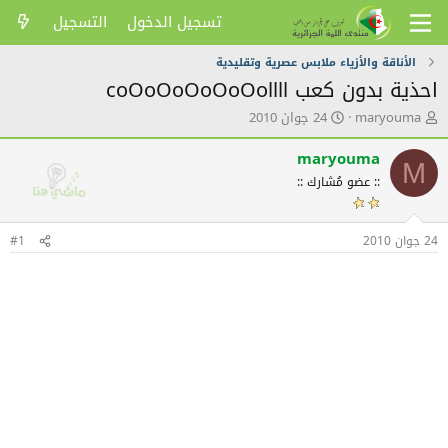
تسجيل الدخول
التسجيل
الأناقة والأزياء ملابس عصرية وتقليدية
احذية بدون كعب coOoOoOoOoOollll
ك
ت
maryouma
24 جوان 2010
ا
ا
ت
ر
maryouma
M
ب
ي
:: عضو مُشارك ::
ا
خ
ل
ا
م
ل
24 جوان 2010
و
ن
#1
ض
ش
و
ر
ع