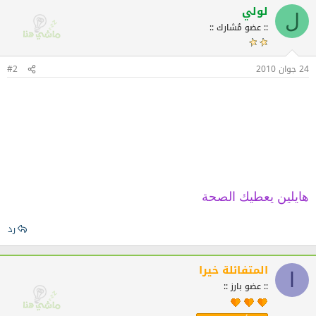
لولي
ل
:: عضو مُشارك ::
24 جوان 2010
#2
هايلين يعطيك الصحة
رد
المتفائلة خيرا
ا
:: عضو بارز ::