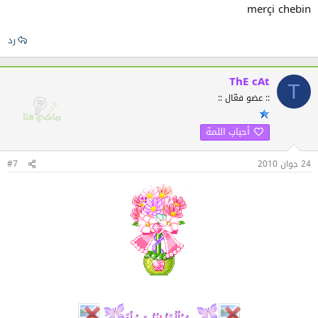
merçi chebin
رد
ThE cAt
T
:: عضو فعّال ::
أحباب اللمة
24 جوان 2010
#7