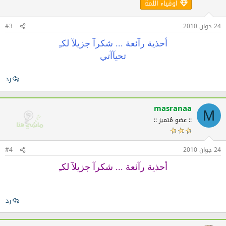
أوفياء اللمة
24 جوان 2010
#3
أحذية رآئعة ... شكرآ جزيلآ لكـِ
تحيآآتي
رد
masranaa
M
:: عضو مُتميز ::
24 جوان 2010
#4
أحذية رآئعة ... شكرآ جزيلآ لكـِ
رد