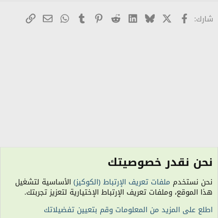
X
Facebook
Bluesky
LinkedIn
Reddit
Pinterest
Tumblr
WhatsApp
رابط
البريد الإلكترو
شارك:
نحن نقدر خصوصيتك
الأناقة والأزياء ملابس عصرية وتقليدية
نحن نستخدم
ملفات تعريف الإرتباط (الكوكيز)
الأساسية لتشغيل
الكوكيز
هذا الموقع، وملفات تعريف الإرتباط الإختيارية لتعزيز تجربتك.
اتصل بنا
شروط الاستخدام
سياسة الخصوصية
مساعدة
R
اطلع على المزيد من المعلومات وقم بتعيين تفضيلاتك
S
S