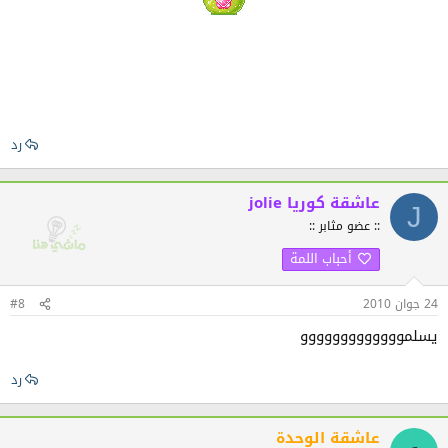
رد
jolie عاشقة كوريا
J
:: عضو مثابر ::
أحباب اللمة
24 جوان 2010
#8
يسلمووووووووووووو
رد
عاشقة الوحدة