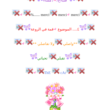
صٌبٌاُاُحً/ٌ
ُ/ُ مًسُاٌءً
merci
merci
merci ......%
£..... الموضوع
قمة في الروعة
**واصلي
ولا تفاصلي **
تقبلي
تحياتي
ThE
cAt