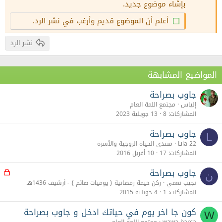
بإشاء موضوع جديد.
26
Trebuchet MS
أعلم أن الموضوع قديم وأرغب في نشر الرد.
Verdana
نشر الرد
المواضيع المشابهة
جاوب بصراحة
إلياس
مجتمع اللمة العام
المشاركات
8
13 جويلية 2023
جاوب بصراحة
L
Lila 22
منتدى الحياة الزوجية والأسرة
المشاركات
17
10 أفريل 2016
جاوب بصراحة
م
ن
غ
نجيب نعمي
ركن خيمة رمضانية { يوميات صائم ‎} - أرشيف 1436هـ
ل
المشاركات
1
4 جويلية 2015
ق
كون جا اخر يوم في حياتك ادخل و جاوب بصراحة
W
wawa barca
مجتمع اللمة العام