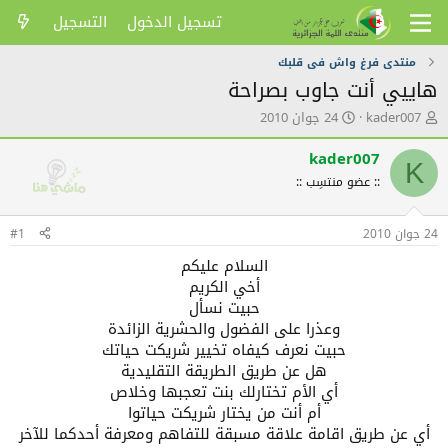
تسجيل الدخول
التسجيل
منتدى فرغ واش فى قلبك
هاييي أنت جاوب بصراحة
ك
ت
kader007
24 جوان 2010
ا
ا
ت
ر
kader007
K
ب
ي
:: عضو منتسِب ::
ا
خ
ل
ا
م
ل
24 جوان 2010
#1
و
ن
ض
ش
السلام عليكم
و
ر
أخي الكريم
ع
حبيت نسأل
وعذرا على الفضول والحشرية الزائدة
حبيت نعرف كيفاه تخيير شريكت حياتك
هل عن طريق الطريقة التقليدية
أي الأم تختارلك بنت تعجبها وخلاص
أم أنت من يختار شريكت حياتوا
أي عن طريق اقامة علاقة مسبقة للتفاهم ومعرفة أحدكما للآخر