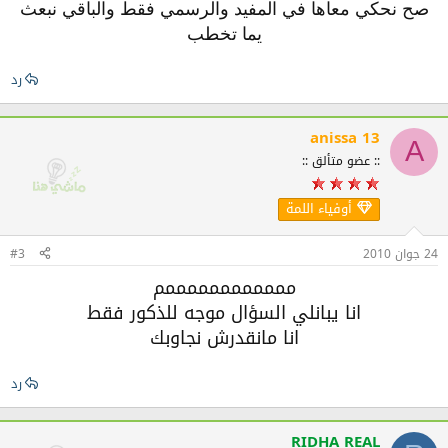
صح نحكي معاها في المفيد والرسمي فقط والباقي نبعث
يما تخطب
رد
anissa 13
A
:: عضو متألق ::
أوفياء اللمة
24 جوان 2010
#3
ممممممممممممم
انا يبانلي السؤال موجه للذكور فقط
انا مانقدرش نجاوبك
رد
RIDHA REAL