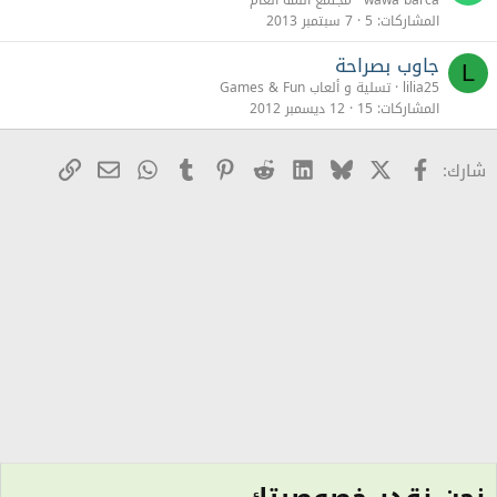
المشاركات
5
7 سبتمبر 2013
جاوب بصراحة
L
lilia25
تسلية و ألعاب Games & Fun
المشاركات
15
12 ديسمبر 2012
X
Facebook
Bluesky
LinkedIn
Reddit
Pinterest
Tumblr
WhatsApp
رابط
البريد الإلكترو
شارك: