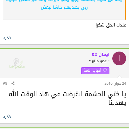
ربي يهديهم حاشا لبعض
عندك الحق شكرا
رد
ايمان 02
ا
:: عضو مثابر ::
أحباب اللمة
24 جوان 2010
#8
يا ختي الحشمة انقرضت في هاذ الوقت الله
يهدينا
رد