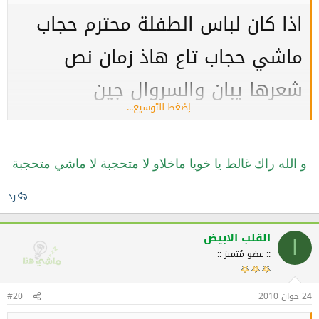
اذا كان لباس الطفلة محترم حجاب
ماشي حجاب تاع هاذ زمان نص
شعرها يبان والسروال جين
إضغط للتوسيع...
كي نقولك حجاب يعني حجاب شرعي
والله واحد ما يقدم ليها
و الله راك غالط يا خويا ماخلاو لا متحجبة لا ماشي متحجبة
رد
القلب الابيض
ا
:: عضو مُتميز ::
24 جوان 2010
#20