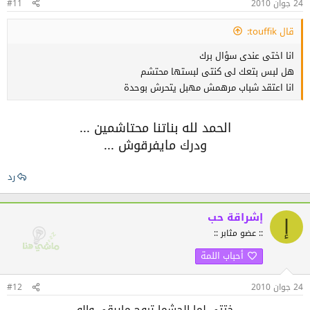
24 جوان 2010
#11
قال touffik:
انا اختى عندى سؤال برك
هل لبس بتعك لى كنتى لبستها محتشم
انا اعتقد شباب مرهمش مهبل يتحرش بوحدة
الحمد لله بناتنا محتاشمين ...
ودرك مايفرقوش ...
رد
إشراقة حب
إ
:: عضو مثابر ::
أحباب اللمة
24 جوان 2010
#12
ختتي لما الحشما تروح مايبقى والو