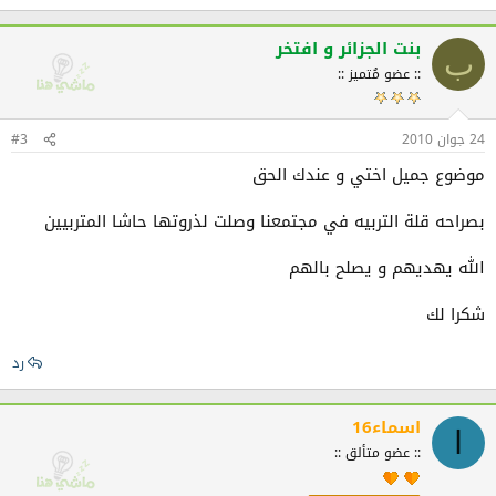
بنت الجزائر و افتخر
ب
:: عضو مُتميز ::
24 جوان 2010
#3
موضوع جميل اختي و عندك الحق
بصراحه قلة التربيه في مجتمعنا وصلت لذروتها حاشا المتربيين
الله يهديهم و يصلح بالهم
شكرا لك
رد
اسماء16
ا
:: عضو متألق ::