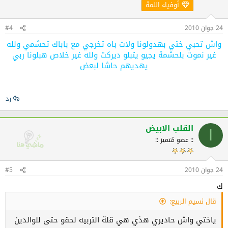
أوفياء اللمة
24 جوان 2010
#4
واش تحبي ختي بهدولونا ولات باه تخرجي مع باباك تحشمي ولله
غير نموت بلحشمة يجيو يتبلو ديركت ولله غير خلاص هبلونا ربي
يهديهم حاشا لبعض
رد
القلب الابيض
ا
:: عضو مُتميز ::
24 جوان 2010
#5
ك
قال نسيم الربيع:
ياختي واش حاديري هذي هي قلة التربيه لحقو حتى للوالدين