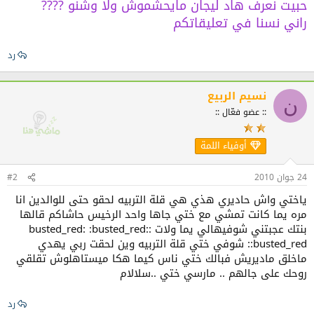
حبيت نعرف هاد ليجان مايحشموش ولا وشنو ????
راني نسنا في تعليقاتكم
رد
نسيم الربيع
ن
:: عضو فعّال ::
أوفياء اللمة
24 جوان 2010
#2
ياختي واش حاديري هذي هي قلة التربيه لحقو حتى للوالدين انا
مره يما كانت تمشي مع ختي جاها واحد الرخيس حاشاكم قالها
بنتك عجبتني شوفيهالي يما ولات :busted_red: :busted_red:
:busted_red: شوفي ختي قلة التربيه وين لحقت ربي يهدي
ماخلق ماديريش فبالك ختي ناس كيما هكا ميستاهلوش تقلقي
روحك على جالهم .. مارسي ختي ..سلالام
رد