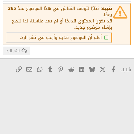
عنوان 2
15
Georgia
Justify text
تنبيه:
نظرًا لتوقف النقاش في هذا الموضوع منذ
365
عنوان 3
18
يومًا.
Tahoma
قد يكون المحتوى قديمًا أو لم يعد مناسبًا، لذا يُنصح
22
Times New Roman
بإشاء موضوع جديد.
26
Trebuchet MS
أعلم أن الموضوع قديم وأرغب في نشر الرد.
Verdana
نشر الرد
X
Facebook
Bluesky
LinkedIn
Reddit
Pinterest
Tumblr
WhatsApp
رابط
البريد الإلكترو
شارك: