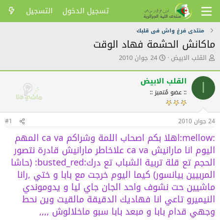
تسجيل الدخول
التسجيل
منتدى فرغ واش فى قلبك
ماكانش الحشمة فهاد الوقت
ك
ت
القلب الابيض
24 جوان 2010
ا
ا
ت
ر
القلب الابيض
ب
ي
ا
ا
خ
:: عضو مُتميز ::
ل
ا
م
ل
و
ن
24 جوان 2010
#1
ض
ش
:mellow:اهلا بكم اصحاب اللمة وشراكم ca va المهم
و
ر
ع
اليوم انا مارانيش ca va علاخاطر مارانيش قادرة نتصور
الحجم تع قلة تربية الشباب تع درك:busted_red: (حاشا
المربيين بيانسور) كيما اليوم خرجت مع بابا و ختي ,رانا
ماشيين حت نشوف واحد الجان جاي ليا و يدوموندي
النيميرو تاعي انا فهاديك الدقيقة مالقيت وين نحط
وجهي قدام بابا و مبعد بابا سبو ماخلالوش ,,,,