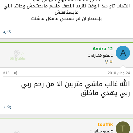
الشباب تاع هذا الوقت تقريبا النصف منهم مايحشمش وحاشا اللي
مايستاهلش
بإختصار ان لم تستحي فافعل ماشئت​
رد
Amira.12
A
:: عضو مُشارك ::
24 جوان 2010
#13
الله غالب ماشي متربين الا من رحم ربي
ربي يهدي ماخلق
رد
touffik
T
:: عضو متألق ::