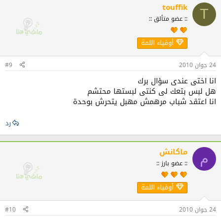
touffik
T
:: عضو متألق ::
أوفياء اللمة
24 جوان 2010
#9
انا اختى عندى سؤال برك
هل لبس بتعك لى كنتى لبستها محتشم
انا اعتقد شباب مرهمش مهبل يتحرش بوحدة
رد
ماكانش
م
:: عضو بارز ::
أوفياء اللمة
24 جوان 2010
#10