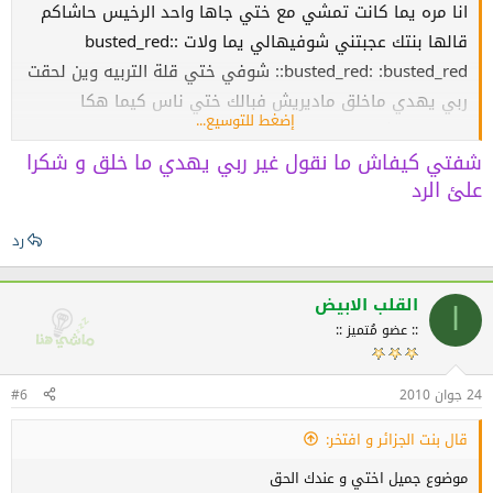
انا مره يما كانت تمشي مع ختي جاها واحد الرخيس حاشاكم
قالها بنتك عجبتني شوفيهالي يما ولات :busted_red:
:busted_red: :busted_red: شوفي ختي قلة التربيه وين لحقت
ربي يهدي ماخلق ماديريش فبالك ختي ناس كيما هكا
إضغط للتوسيع...
ميستاهلوش تقلقي روحك على جالهم .. مارسي ختي ..سلالام
شفتي كيفاش ما نقول غير ربي يهدي ما خلق و شكرا
علئ الرد
رد
القلب الابيض
ا
:: عضو مُتميز ::
24 جوان 2010
#6
قال بنت الجزائر و افتخر:
موضوع جميل اختي و عندك الحق