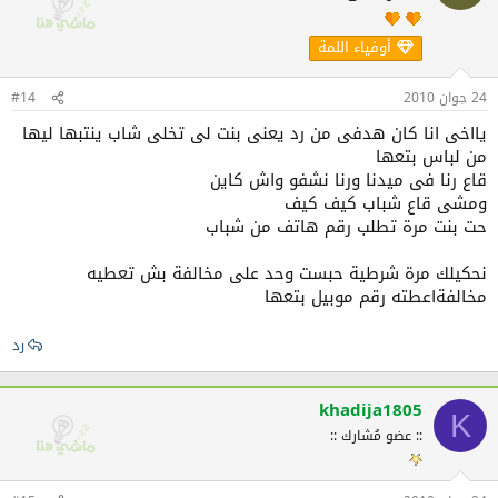
أوفياء اللمة
24 جوان 2010
#14
يااخى انا كان هدفى من رد يعنى بنت لى تخلى شاب ينتبها ليها
من لباس بتعها
قاع رنا فى ميدنا ورنا نشفو واش كاين
ومشى قاع شباب كيف كيف
حت بنت مرة تطلب رقم هاتف من شباب
نحكيلك مرة شرطية حبست وحد على مخالفة بش تعطيه
مخالفةاعطته رقم موبيل بتعها
رد
khadija1805
K
:: عضو مُشارك ::