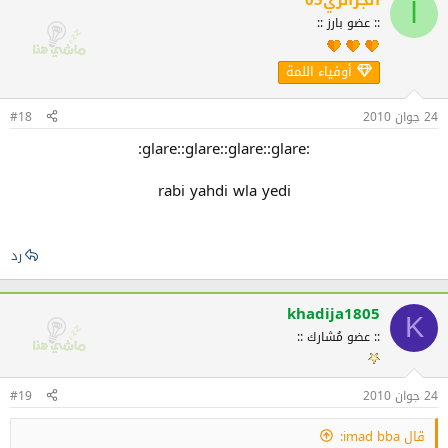
ا
:: عضو بارز ::
أوفياء اللمة
24 جوان 2010
#18
:glare::glare::glare::glare:
rabi yahdi wla yedi
رد
khadija1805
K
:: عضو مُشارك ::
24 جوان 2010
#19
قال imad bba: