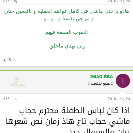
24 جوان 2010
#15
هادو يا ختي ماشي في كامل قواهم العقلية و ناقصين حنان
و مراض نفسيا و...و...و...
العيوب السبعة فيهم
ربي يهدي ماخلق
رد
IMAD BBA
I
:: عضو منتسِب ::
24 جوان 2010
#16
اذا كان لباس الطفلة محترم حجاب
ماشي حجاب تاع هاذ زمان نص شعرها
يبان والسروال جين