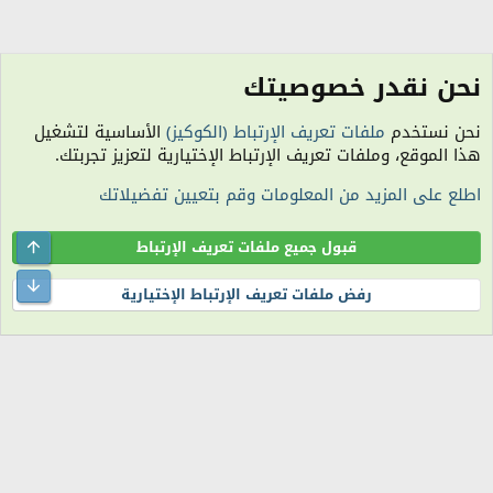
نحن نقدر خصوصيتك
منتدى فرغ واش فى قلبك
نحن نستخدم
ملفات تعريف الإرتباط (الكوكيز)
الأساسية لتشغيل
الكوكيز
هذا الموقع، وملفات تعريف الإرتباط الإختيارية لتعزيز تجربتك.
اتصل بنا
شروط الاستخدام
سياسة الخصوصية
مساعدة
R
اطلع على المزيد من المعلومات وقم بتعيين تفضيلاتك
S
S
الساعة معتمدة بتوقيت (UTC+01:00). تم تحميل الصفحة على: 11:42 صباحًا.
المنتدى غير مسؤول عن أي اتفاق تجاري أو تعاوني بين الأعضاء، فعلى كل شخص تحمل
Top
قبول جميع ملفات تعريف الإرتباط
مسئولية نفسه.
التعليقات المنشورة لا تعبر عن رأي منتدى اللمة الجزائرية ولا نتحمل أي مسؤولية حيال
ttom
رفض ملفات تعريف الإرتباط الإختيارية
ذلك (ويتحمل كاتبها مسؤولية النشر).
®
Community platform by XenForo
© 2010-2026 XenForo Ltd.