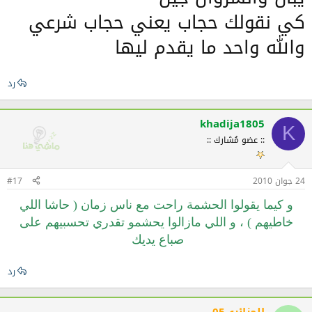
كي نقولك حجاب يعني حجاب شرعي
والله واحد ما يقدم ليها
رد
khadija1805
K
:: عضو مُشارك ::
24 جوان 2010
#17
و كيما يقولوا الحشمة راحت مع ناس زمان ( حاشا اللي
خاطيهم ) ، و اللي مازالوا يحشمو تقدري تحسبيهم على
صباع يديك
رد
الجزائري05