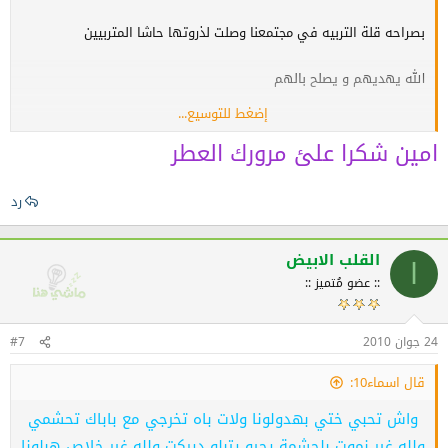
بصراحه قلة التربيه في مجتمعنا وصلت لذروتها حاشا المتربيين
الله يهديهم و يصلح بالهم
إضغط للتوسيع...
شكرا لك
امين شكرا علئ مرورك العطر
رد
القلب الابيض
ا
:: عضو مُتميز ::
24 جوان 2010
#7
قال اسماء10:
واش تحبي ختي بهدولونا ولات باه تخرجي مع باباك تحشمي
ولله غير نموت بلحشمة يجيو يتبلو ديركت ولله غير خلاص هبلونا