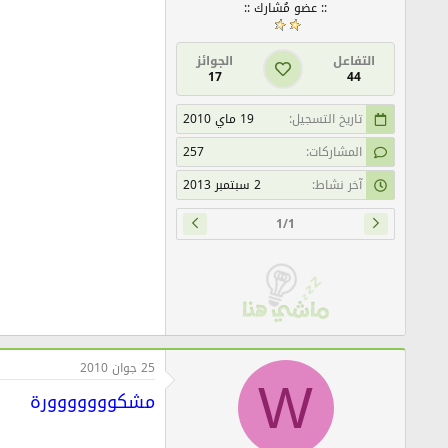
:: عضو مُشارك ::
التفاعل
الجوائز
17
44
تاريخ التسجيل
19 ماي 2010
المشاركات
257
آخر نشاط
2 سبتمبر 2013
1/1
25 جوان 2010
W
مشكووووووورة