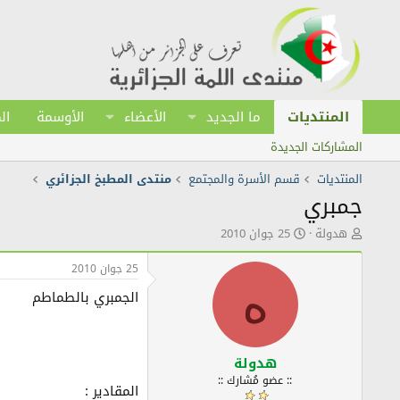
المنتديات
ما الجديد
الأعضاء
الأوسمة
ال
المشاركات الجديدة
المنتديات
قسم الأسرة والمجتمع
منتدى المطبخ الجزائري
جمبري
ك
ت
هدولة
25 جوان 2010
ا
ا
ت
ر
25 جوان 2010
ب
ي
ه
الجمبري بالطماطم
ا
خ
ل
ا
م
ل
و
ن
ض
ش
هدولة
و
ر
:: عضو مُشارك ::
المقادير :
ع