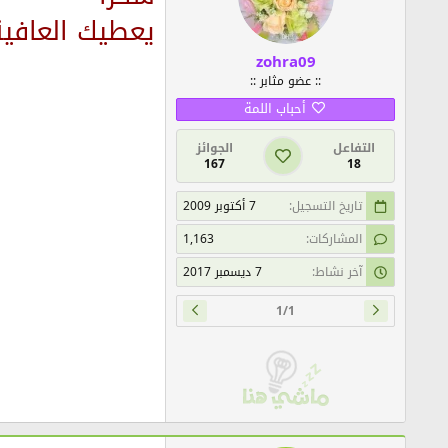
يعطيك العافيةoukran 3ala wasfa
zohra09
:: عضو مثابر ::
أحباب اللمة
التفاعل
الجوائز
167
18
تاريخ التسجيل
7 أكتوبر 2009
المشاركات
1,163
آخر نشاط
7 ديسمبر 2017
1/1