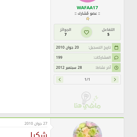
WAFAA17
:: عضو مُشارك ::
التفاعل
الجوائز
7
5
تاريخ التسجيل
20 جوان 2010
المشاركات
199
آخر نشاط
28 سبتمبر 2012
1/1
27 جوان 2010
شكرا