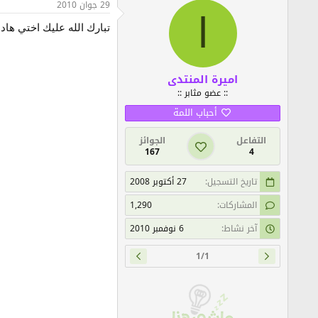
29 جوان 2010
ا
تبارك الله عليك اختي هادو
اميرة المنتدى
:: عضو مثابر ::
أحباب اللمة
التفاعل
الجوائز
167
4
تاريخ التسجيل
27 أكتوبر 2008
المشاركات
1,290
آخر نشاط
6 نوفمبر 2010
1/1