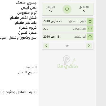
جمبري منظف
بصل ابيض
التفاعل
الجوائز
17
5
ثوم مهروس
فلفل اخظر مقطع
تاريخ التسجيل
29 مارس 2010
طماطم مقطع
كزبره خضراء
المشاركات
229
عصرة ليمون
آخر نشاط
18 أوت 2010
ملح وكمون وفلفل اسود 
1/1
الطريقه :
نسوح البصل
نضيف الفلفل والثوم والك