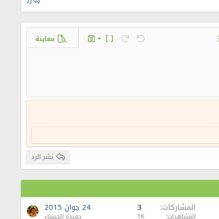
رد
معاينة
حفظ المسودة
س
ة GIF
ارات إضافية...
تراجع
إعادة
تبديل محرر النص
المسودات
حذف المسودة
نشر الرد
المشاركات
3
24 جوان 2015
المشاهدات
1K
حفيدة الخنساء