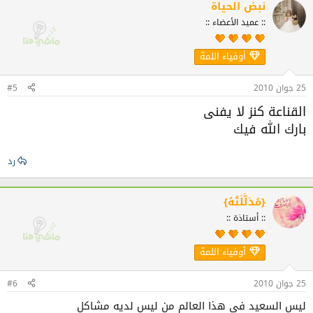
نبض الحياة
:: عميد الأعضاء ::
أوفياء اللمة
25 جوان 2010
#5
القناعة كنز لا يفنى
بارك الله فيك
رد
{مُدَلَّلَتُهُ}
:: أستاذة ::
أوفياء اللمة
25 جوان 2010
#6
ليس السعيد في هذا العالم من ليس لديه مشاكل