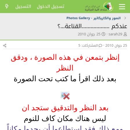
تسجيل الدخول
التسجيل
الصور والكاريكاتير - Photos Gallery
عندكم ...................القناعة...؟
ك
ت
sarah29
25 جوان 2010
ا
ا
ت
ر
25 جوان 2010
المشاركات: 5
ب
ي
ا
خ
إنظر بتمعن في هذه الصورة ، ودقق
ل
ا
م
ل
النظر
و
ن
ض
ش
بعد ذلك اقرأ ما كتب تحت الصورة
و
ر
ع
بعد النظر والتدقيق ستجد ان
ليس هناك مكان كاف للنوم
ومع ذلك فقد استطاعوا أن يجدوا مكاناً