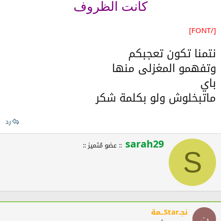
كانت الظروف
[/FONT]
نتمنا تكون تعجبكم
وتفهمو المغزلى منها
باي
ماتبخلوش ولو بكلمة شكر
رد
sarah29
W
:: عضو مُتميز ::
r
S
i
t
t
e
n
b
نجـStarــمة
y
ن