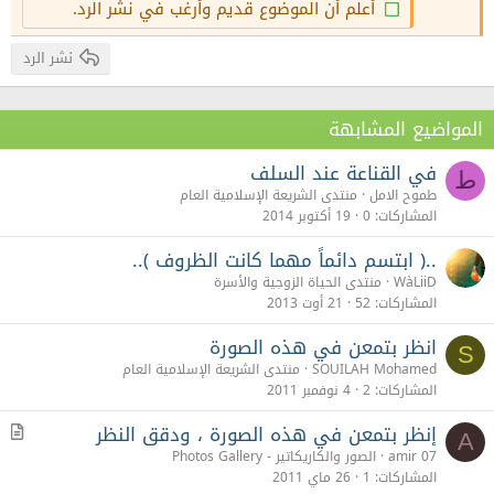
أعلم أن الموضوع قديم وأرغب في نشر الرد.
Verdana
نشر الرد
المواضيع المشابهة
في القناعة عند السلف
ط
طموح الامل
منتدى الشريعة الإسلامية العام
المشاركات
0
19 أكتوبر 2014
..( ابتسم دائماً مهما كانت الظروف )..
WàLiiD
منتدى الحياة الزوجية والأسرة
المشاركات
52
21 أوت 2013
انظر بتمعن في هذه الصورة
S
SOUILAH Mohamed
منتدى الشريعة الإسلامية العام
المشاركات
2
4 نوفمبر 2011
إنظر بتمعن في هذه الصورة ، ودقق النظر
م
A
ق
amir 07
الصور والكاريكاتير - Photos Gallery
ا
المشاركات
1
26 ماي 2011