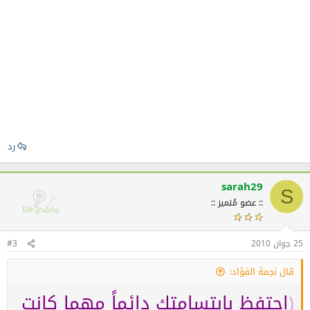
رد
sarah29
S
:: عضو مُتميز ::
25 جوان 2010
#3
قال نجمة الفؤاد:
(
احتفظ بابتسامتك دائماً مهما كانت