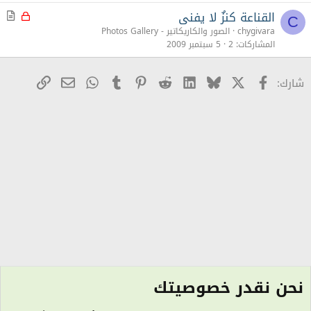
ل
القناعة كنزٌ لا يفنى
م
م
C
غ
ق
chygivara
الصور والكاريكاتير - Photos Gallery
ل
ا
المشاركات
2
5 سبتمبر 2009
ق
ل
X
Facebook
Bluesky
LinkedIn
Reddit
Pinterest
Tumblr
WhatsApp
رابط
البريد الإلكترو
شارك:
نحن نقدر خصوصيتك
الصور والكاريكاتير - Photos Gallery