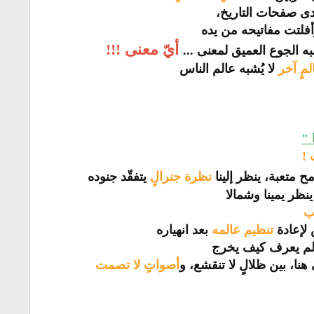
 صفحات التاريخ،
أفلتت مفاتيحه من يده
أيّ معنى !!!
به الجوع العميق لمعنى ...
مٍ آخر
لا يُشبه عالم الناس
 "
 !
مح متعبة، ينظر إلينا
نظرة جنرالٍ
يتفقّد جنوده
نظر يمينا وشمالا
ب
لإعادة
تنظيم عالمه
بعد انهياره
لم يعرف كيف يخرج
نا، بين ظلالٍ لا تنقشع، و
أصواتٍ لا تصمت