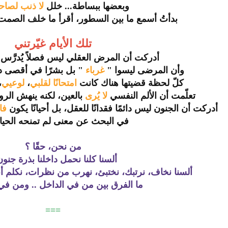
وبعضها ببساطة... خلل
لا ذنب لصاحب
بدأتُ أسمع ما بين السطور، أقرأ ما خلف الصمت، 
تلك الأيام غيّرتني
أدركت أن المرض العقلي ليس فصلاً يُدرَّس
ب
وأن المرضى ليسوا "
غرباء
" بل بشرًا في أقصى د
كلّ لحظة قضيتها هناك كانت
امتحانًا لقلبي
،
لوعيي
،
تعلّمت أن الألم النفسي
لا يُرى
بالعين، لكنه ينهش الروح
أدركت أن الجنون ليس دائمًا فقدانًا للعقل، بل أحيانًا يكون
فا
في البحث عن معنى لم تمنحه الحياة 
من نحن، حقًا ؟
ألسنا كلنا نحمل داخلنا بذرة جنون
ألسنا نخاف، نرتبك، نختبئ، نهرب من نظرات، نكلم أنف
ما الفرق بين من في الداخل .. ومن في
===