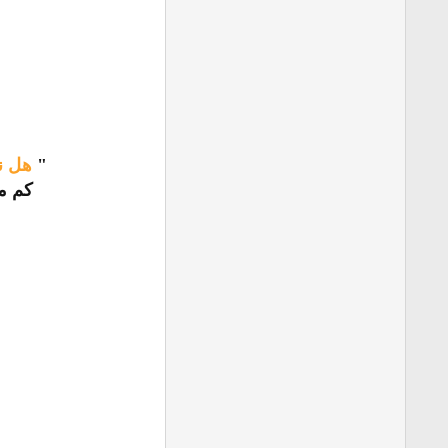
"
هل نح
كم م