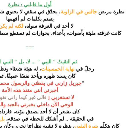
أول ما قابلني : نظرة
نظرة مريض
جالس في الزاوية
، يحدّق في سقفٍ لا يحتوي شيئ
يتمتم بكلمات لم أفهمها
لا أحد في الغرفة سواه،
لكنه لم يك
كانت غرفته مليئة بأصوات، بأعداء، بحوارات لم نستطع سما
===
ثم التقيتُ " النبي " ... لا، بل " النبي 
رجلٌ في
نهاية الخمسينات
، له هيئة شعثاء ونظ
كان يسند ظهره ويأخذ نفسًا عميقًا، ثم
"
جبريل زارني في يقظتي والرسول محمد
أخبرني أنني منقذ هذه الأمة
لا تستغربي [
قالي غير كيما راني نقو
الوحي الآن داخلي يخبرني بالجيد وا
كان يشعر أن لا أحد يصدق نبوّته، فازداد إ
في الحقيقة .. لم أشكك للحظة في صدقه،
بل
كان يتكلّم
بنبرة اليقين
، بنظرةٍ لا تشبه نظراتنا نحن، وكأن ب