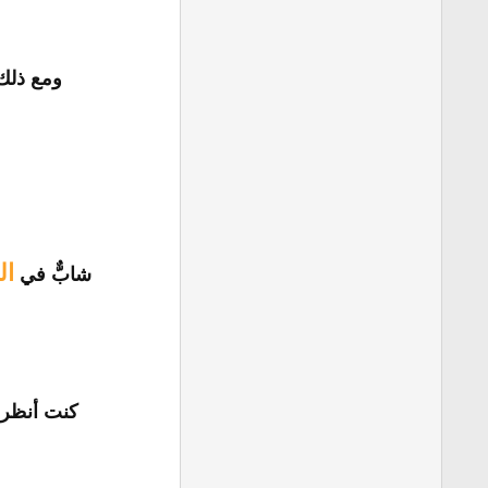
ومع ذلك
ال
شابٌّ في
كنت أنظر إ