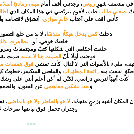
في منتصف شهرٍ
ربيعي
، وجدتني أقف أمام
مبنى رماديّ الملام
تُ
بصفتي طالب
طب، لأقوم بتربّصي في هذا المكان الذي
لطال
كأنني أقف على أعتاب
عالمٍ موازي
، أتشوّق لاقتحامه و
دخلتُ
كمن يدخل هيكلًا مقدسًا
، لا بد من خلع التصو
خلعتُ خوفي، أو
- تظاهرت بذلك
خلعت أحكامي التي شكلتها كتبٌ ومجتمعاتٌ ومرويا
فوجئت أولًا بأنّ
الصمت هنا لا يشبه
صمت بقية
يف، مليء بالأصوات التي لا تُقال، كأنك تمشي
فوق همسات مق
ضيّقٍ تنبعث منه
رائحة المطهّرات
والماضي المنكسر،خطوتُ كإن
كنت أتهيّأ لتربصٍ دراسي، لكنّي لم أكن أعلم أنني على وشك
و
تعيد تشكيل مفاهيمي
عن الجنون، والضعف،
ن المكان أشبه بزمنٍ متجمّد،
لا هو بالحاضر ولا هو بالماض
ي
، ت
وجدران تحمل فوق بياضها صرخات لا
===