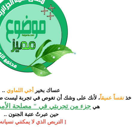
عساك بخير
أخي اللماوي
..
خذ
نفساً عميقاً
، لأنك على وشك أن تغوص في تجربة ليست طبي
جزء من تجربتي في " مصلحة الأمر
هي
حين عبرتُ عتبة الجنون ..
[ التربص الذي لا يمكنني نسيانه 