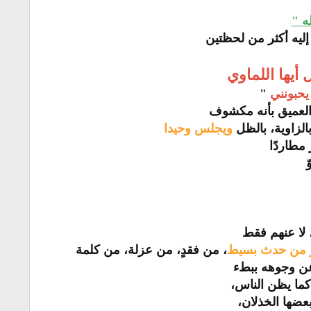
ه "
ليه أكثر من لحظتين
أيها اللماوي
يحبونني
"
العميق بأنه مكشوف
الزاوية، بالظل
ويجلس وحيدا
مطاردًا
 لا عنهم فقط
 من حدث بسيط
، من فقدٍ، من عزلة، من كلمة
عن وجوهه ببطء
كما يظن الناس،
بعضها الخذلان،