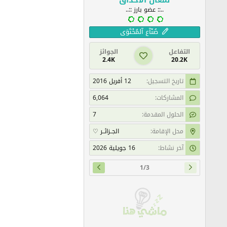
ا
..:: عضو بارز ::..
ل
ي
صُنّآع آلمُحْتَوَى
ة
التفاعل
الجوائز
2.4K
20.2K
تاريخ التسجيل
12 أفريل 2016
المشاركات
6,064
الحلول المقدمة
7
محل الإقامة
الجــزائــر ♡
آخر نشاط
16 جويلية 2026
1/3