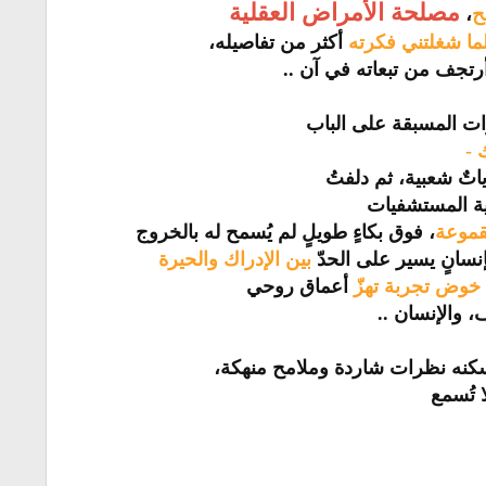
مصلحة الأمراض العقلية
ح
،
ما شغلتني فكرته
أكثر من تفاصيله،
أرتجف من تبعاته في آن ..
رات المسبقة على الباب
 -
تٌ شعبية، ثم دلفتُ
 المستشفيات
موعة
، فوق بكاءٍ طويلٍ لم يُسمح له بالخروج
سانٍ يسير على الحدّ
بين الإدراك والحيرة
خوض تجربة تهزّ
أعماق روحي
 والإنسان ..
سكنه نظرات شاردة وملامح منهكة،
 تُسمع