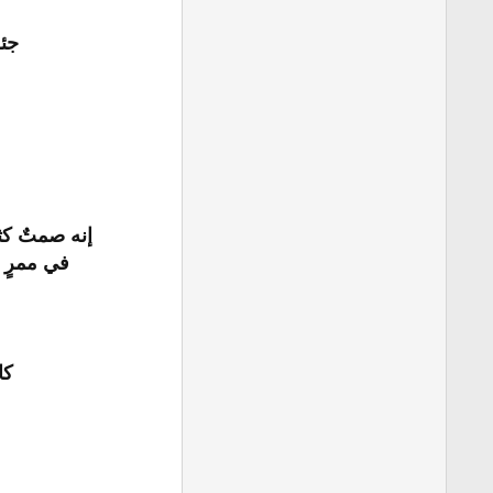
جئ
إنه صمتٌ كث
في ممرٍ 
كا