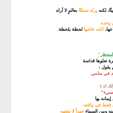
ًا، لكنه
يراه ممتلئًا
بعالمٍ لا أراه
ن وحده
عها،
لكنه عاشها
لحظة بلحظة
المنتظر"
رة تعلوها قداسة
 يقول :
 في منامي
لك اه
]
لسيء
"
يمانه بها
 فقط في واقعه
ينه وبين السماء
عهداً لا نفقهه