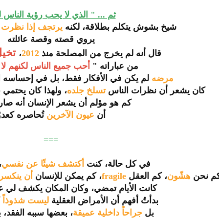
ثم ... " الذي لا يحب رؤية الناس ل
شيخ بشوش يتكلم بطلاقة، لكنه
يرتجف إذا نظرت
إ
يروي قصته وقصة عائلته
تخيل 
قال أنه لم يخرج من المصلحة منذ
2012
،
من عباراته "
أحب جميع الناس لكنهم لا 
مرضه
لم يكن في الأفكار فقط، بل في إحساسه 
كان يشعر أن نظرات الناس
تسلخ جلده
، ولهذا كان يحتمي ب
كم هو مؤلم أن يشعر الإنسان أنه صار 
أن
عيون الآخرين
تُحاصره كعدوّ
===
في كل حالة، كنت
أكتشف شيئًا عن نفسي
،
م نحن
هشّون
، كم العقل
fragile
، كم يمكن للإنسان
أن ينكسر
كانت الأيام تمضي، وكان المكان يكشف لي 
بدأتُ أفهم أن الأمراض العقلية
ليست شذوذاً
بل
جراحاً داخلية عميقة
، بعضها سببه الفقد، 