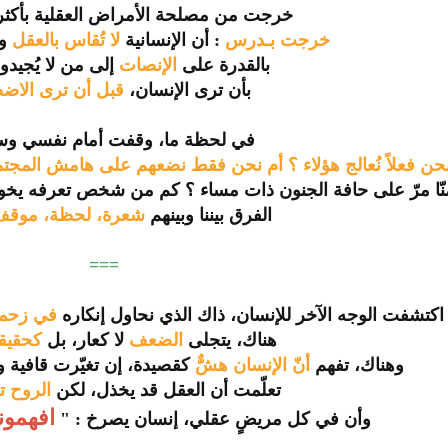
خرجت من مصلحة الأمراض العقلية بأكثر
خرجت بـدرس
: أن الإنسانية
لا تُقاس بالعقل
و
بالقدرة على
الإنصات
إلى من لا يُجيدون
بأن ترى الإنسان،
قبل أن ترى الاض
في لحظة ما، وقفت أمام نفسي وسأل
ن فعلاً نُعالج هؤلاء ؟ أم نحن فقط نضعهم على هامش المجتمع
نّا مرّ على حافة الجنون ذات مساء ؟ كم من شخص تعرفه يخ
الفرق بيننا وبينهم
شعرة، لحظة، موقف
===
اكتشفت الوجه الآخر للإنسان، ذاك الذي نحاول إنكاره
في زحمة
هناك، يتجلى
الضعف
لا كعار، بل
كحقيقة
وهناك، تفهم
أنّ الإنسان هشٌّ
كقصيدة، إن تغيّرت قافية واح
تعلّمت أن العقل قد يخذل، لكن
الروح 
افهمون
وأن في كل مريضٍ عقلي، إنسان يصرخ : "