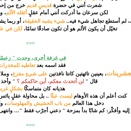
شعرت أنني في حضرة
قديسٍ قديم
خرج من إحدى
لكن سرعان ما أدركت أنني أمام عقلٍ
أثقله الألم
، و
، لم أستطع تجاهل شيء فيه..
شيء يشبه الحقيقة
، أو ربما يش
تخيّل أن يكون الألم هو أن تكون صادقًا تمامًا،
لكن في عال
===
في غرفة أخرى، وجدت " زعيمًا
فقد اسمه بعد
تعاطيه للمخدرات
عشرينات
، بعينين تائهتين كانتا نافذتين
على شيءٍ مفزع
، وملا
قال "
لن أتحدث معكم، أين حاكمكم ؟
" وأخذ ي
هذيانه كان متماسكًا
بشكلٍ غري
كنت أعلم أن هذه الأوهام
ليست عبثًا
.. بل محاولة عقلٍ يائس 
دخل هذا العالم
من باب الحشيش والمهلوسات
، و
ليه وأفكّر: كم شابًا بدأ بمزحة " دعني أجرّب فقط "… وانتهى ه
===