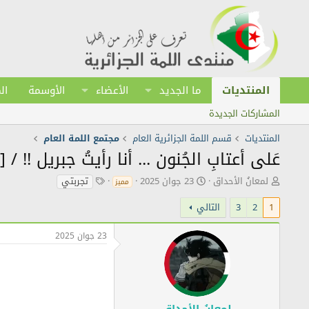
المنتديات
ما الجديد
الأعضاء
الأوسمة
ال
المشاركات الجديدة
المنتديات
قسم اللمة الجزائرية العام
مجتمع اللمة العام
عَلى أعتابِ الجُنون ... أنا رأيتُ جبريل !! / 
ك
ت
ا
لمعانُ الأحداق
23 جوان 2025
تجربتي
مميز
ا
ا
ل
ت
ر
ك
1
2
3
التالي
ب
ي
ل
ا
خ
م
23 جوان 2025
ل
ا
ا
م
ل
ت
و
ن
ا
ض
ش
ل
و
ر
د
ع
ل
لمعانُ الأحداق