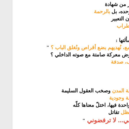
 من شهادة
حده، بل
بالرحمة
 التعبير
طراب
تها :
، نُهديهم بضع أقراص ونُغلق الباب ؟
"
وض معركة صامتة مع صوته الداخلي ؟
، صدفة
 المدن
وصخب العقول السليمة
 وجودية
دة فيها، اختلّ معناها كلّه
تظل
تقاتل
ي... لا ترفضوني
"