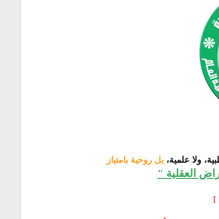
ة، ولا علمية،
بل روحية بامتياز
اض العقلية "
]