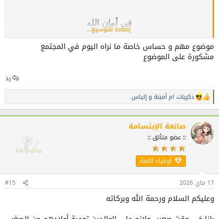
في أمان الله
إضغط للتوسيع...
....
موضوع مهم و حساس خاصة ما نراه اليوم في المجتمع
مشكورة على الموضوع
رد
ذكريات
،
ام أمينة
و
إلياس
ا
ل
ت
ف
صانعة الإبتسامة
ا
:: عضو متألق ::
ع
ل
ا
أوفياء اللمة
ت
:
17 ماي 2026
#15
وعليكم السلام ورحمة الله وبركاته