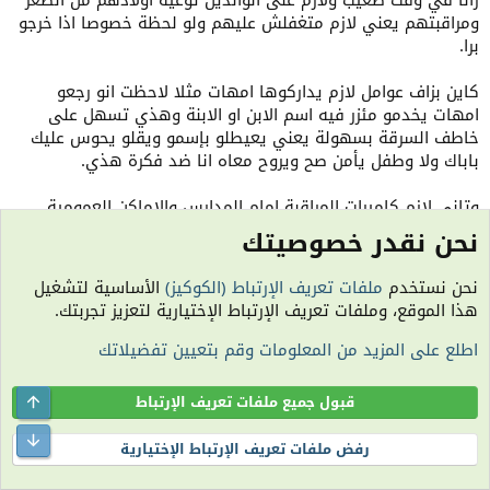
رانا في وقت صعيب ولازم على الوالدين توعية أولادهم من الصغر
ومراقبتهم يعني لازم متغفلش عليهم ولو لحظة خصوصا اذا خرجو
برا.
كاين بزاف عوامل لازم يداركوها امهات مثلا لاحظت انو رجعو
امهات يخدمو مئزر فيه اسم الابن او الابنة وهذي تسهل على
خاطف السرقة بسهولة يعني يعيطلو بإسمو ويقلو يحوس عليك
باباك ولا وطفل يأمن صح ويروح معاه انا ضد فكرة هذي.
وتاني لازم كاميرات المراقبة امام المدارس والاماكن العمومية
وحتى الاحياء لما لا.
نحن نقدر خصوصيتك
شكرا ع الموضوع المميز
نحن نستخدم
ملفات تعريف الإرتباط (الكوكيز)
الأساسية لتشغيل
هذا الموقع، وملفات تعريف الإرتباط الإختيارية لتعزيز تجربتك.
رد
اطلع على المزيد من المعلومات وقم بتعيين تفضيلاتك
ذكريات
،
إلياس
و
ام أمينة
ا
ل
Top
قبول جميع ملفات تعريف الإرتباط
ت
ف
ام أمينة
ttom
ا
رفض ملفات تعريف الإرتباط الإختيارية
:: مراقبة عامة :: ✍️ top5 👑
ع
ل