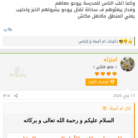
وكما اغلب الناس للمدرسة يروحو معاهم
وفدار يبعثوهم ف سخانة تقتل يروحو يشرولهم الخبز ولحليب
ولهذا أعتقد أن الموازنة بين الوعي والفطنة والحذر من
يعني المنطق مالاهل مكاش
جهة وبين الامتداد الأخلاقي لشخصيات الاطفال مهمة
رد
صعبة اليوم للاولياء.
ذكريات
،
ام أمينة
و
إلياس
ا
ل
ت
ف
آمِيْرَتُه
ا
حقيقة لا أعلم فيم يكمن الحل، ولعل ما قدمته الأخت
:: عضو مَلكِي ::
ع
ل
نسرين حول تعميم الكاميرات أمر مطلوب بالفعل.
ا
أوفياء اللمة
ت
:
17 ماي 2026
#14
شكرا لك..
قال ام أمينة:
السلام عليكم و رحمة الله تعالى و بركاته