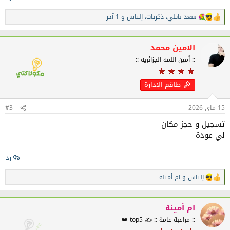
سعد نايلي
،
ذكريات
،
إلياس
و 1 آخر
ا
ل
ت
ف
الامين محمد
ا
:: أمين اللمة الجزائرية ::
ع
ل
ا
طاقم الإدارة
ت
:
15 ماي 2026
#3
تسجيل و حجز مكان
لي عودة
رد
إلياس
و
ام أمينة
ا
ل
ت
ف
ام أمينة
ا
:: مراقبة عامة :: ✍️ top5 👑
ع
ل