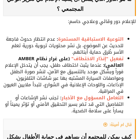
المجتمعي ؟
للإعلام دور وقائي وعلاجي حاسم:
التوعية الاستباقية المستمرة
:
عدم انتظار حدوث فاجعة
للحديث عن الموضوع، بل نشر محتويات تربوية دورية تعلم
الأسر طُرق حماية أبنائهم.
تفعيل "إنذار الاختطاف"
(على غرار نظام AMBER
العالمي):
عندما يثبت اختطاف طفل، يجب أن يتدخل الإعلام
فوراً وبشكل موحد بالتنسيق مع الأمن، لنشر صورة الطفل
ومواصفات السيارة المشتبه بها عبر شاشات التلفزيون،
الإذاعات، واللوحات الإعلانية في الشوارع، لتبدأ ملايين العيون
في المراقبة.
التعامل المسؤول مع الأخبار
:
تجنب نشر الإشاعات أو
التفاصيل التي قد تضر بسير التحقيق الأمني أو تؤثر يميناً أو
يساراً على سلامة الضحية.
قال ام أمينة:
كيف يمكن للمجتمع أن يساهم في حماية الأطفال بشكل