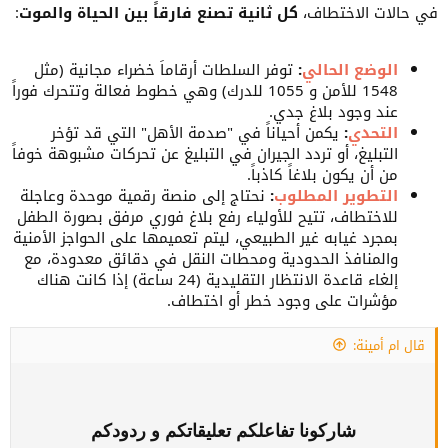
في حالات الاختطاف،
كل ثانية تصنع فارقاً بين الحياة والموت
:
الوضع الحالي
:
توفر السلطات أرقاماً خضراء مجانية (مثل
1548 للأمن و 1055 للدرك) وهي خطوط فعالة وتتحرك فوراً
عند وجود بلاغ جدي.
التحدي
:
يكمن أحياناً في "صدمة الأهل" التي قد تؤخر
التبليغ، أو تردد الجيران في التبليغ عن تحركات مشبوهة خوفاً
من أن يكون بلاغاً كاذباً.
التطوير المطلوب
:
نحتاج إلى منصة رقمية موحدة وعاجلة
للاختطاف، تتيح للأولياء رفع بلاغ فوري مرفق بصورة الطفل
بمجرد غيابه غير الطبيعي، ليتم تعميمها على الحواجز الأمنية
والمنافذ الحدودية ومحطات النقل في دقائق معدودة، مع
إلغاء قاعدة الانتظار التقليدية (24 ساعة) إذا كانت هناك
مؤشرات على وجود خطر أو اختطاف.
قال ام أمينة:
شاركونا تفاعلكم تعليقاتكم و ردودكم