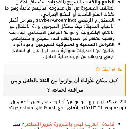
الطمع والكسب السريع (الفدية):
استهداف أطفال
العائلات الميسورة من أجل مساومة أهاليهم مادياً، وهو ما
و تكبر في المجتمع عبر التعاون و التضامن الوقاية لا
يغذيه الفقر الشديد أو الجشع الإجرامي.
الاستدراج الرقمي (Cyber-Grooming):
وهو من أخطر
تحتاج إلى أساليب معقدة بل إلى خطوات بسيطة مثل :
الأسباب الحديثة؛ حيث يستغل المجرمون براءة الأطفال عبر
تعليم الطفل عدم التحدث مع الغرباء
الألعاب الإلكترونية أو مواقع التواصل الاجتماعي، لبناء ثقة
وهمية معهم ثم استدراجهم للقاء حقيقي واختطافهم.
و عدم الذهاب مع أي شخص دون إذن والديه
العوامل النفسية والسلوكية للمجرمين:
وجود أفراد
يعانون من اضطرابات سلوكية حادة، أو إدمان، أو انسلاخ
و حفظ معلومات أساسية للتواصل في حالة الخطر
قيمي يجردهم من غريزة حماية الطفل.
كما أن دور الإعلام و المدارس أساسي في نشر الوعي
قال ام أمينة:
بينما يبقى التبليغ السريع عند حدوث أي حالة إختفاء
كيف يمكن للأولياء أن يوازنوا بين الثقة بالطفل و بين
عنصرًا حاسمًا لإنقاذ حياة طفل
مراقبته لحمايته ؟
الهدف هنا ليس زرع "الوسواس" أو الرعب في نفس الطفل، بل
إن حماية الأطفال ليست تقييدًا لحريتهم بل هي ضمان
تزويده بمهارات
"الذكاء الأمني"
مع الحفاظ على مساحة حريته:
لأمانهم و مستقبلهم
قاعدة "الغريب ليس بالضرورة شرير المظهر
":
يجب
و هي مسؤولية جماعية تتطلب يقظة دائمة من الجميع