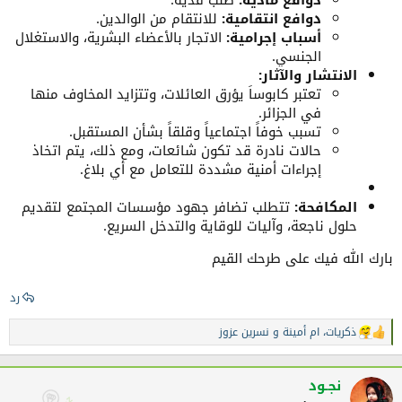
دوافع مادية:
طلب فدية.
دوافع انتقامية:
للانتقام من الوالدين.
المجتمعي ؟
أسباب إجرامية:
الاتجار بالأعضاء البشرية، والاستغلال
كيف يمكن للمجتمع أن يساهم في حماية الأطفال بشكل
الجنسي.
الانتشار والآثار:
عملي و فعّال ؟
تعتبر كابوساً يؤرق العائلات، وتتزايد المخاوف منها
هل التبليغ السريع متاح و سهل لكل المواطنين أم يحتاج
في الجزائر.
تسبب خوفاً اجتماعياً وقلقاً بشأن المستقبل.
إلى تطوير آليات أكثر وضوحًا و سرعة ؟
حالات نادرة قد تكون شائعات، ومع ذلك، يتم اتخاذ
إجراءات أمنية مشددة للتعامل مع أي بلاغ.
المكافحة:
تتطلب تضافر جهود مؤسسات المجتمع لتقديم
شاركونا تفاعلكم تعليقاتكم و ردودكم
حلول ناجعة، وآليات للوقاية والتدخل السريع.
بارك الله فيك على طرحك القيم
في أمان الله
رد
....
ذكريات
،
ام أمينة
و
نسرين عزوز
ا
ل
ت
ف
نجـود
ا