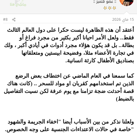
:: عضو مُتميز ::
ع
ل
ا
ت
15 ماي 2026
#8
:
أعتقد أن هذه الظاهرة ليست حكرا على دول العالم الثالث
فقط.. ولعل الأمر احيانا أكبر بكثير من مجرد فراغ أو
بطالة.. بل قد يكون هؤلاء مجرد أدوات في أيادي أكبر ، ولك
في تجارة الأعضاء مثلا، وفضيحة ابيستين ومتعلقاتها
بصناديق الأطفال كارثة انسانية.
كما سمعنا في العام الماضي عن اختطاف بعض الرضع
الذين تم استخدامهم كقربان او مواد للسحر .. (كانت هناك
قصة أحدثت ضجة تزامنا مع يوم عرفة لكن نسيت التفاصيل
بالضبط)
ولعلنا نذكر من بين الأسباب أيضا "اخفاء الجريمة والشهود
"خاصة في حالات الاعتداءات الجنسية على وجه الخصوص.