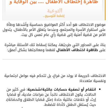
ظاهرة إختطاف الأطفال .... بين الوقاية و
التوعية
إضغط للتوسيع...
موضوع الاختطاف هو أحد أكثر المواضيع حساسية وأشدها وطأة
مشاهدة المرفق 187654
على استقرار الأسرة والمجتمع، وعندما يتعلق الأمر بالأطفال، يتحول
الأمر من قضية أمنية إلى قضية رأي عام تمس كل بيت.
ظاهرة إختفاء الأطفال في الجزائر قضية تستدعي منا
بناءً على المحاور التي طرحتِها، يمكننا إسقاط تلك الأسئلة مباشرة
على
ظاهرة اختطاف الأطفال
لفهما ومعالجتها بشكل أعمق:
جميعًا وقفة جادة و مسؤولة
فهي ليست مجرد حادثة فردية بل خطر يهدد أمن
المجتمع و إستقراره
الاختطاف كجريمة لا يولد من فراغ، بل تتحكم فيه عوامل اجتماعية
ونفسية متعددة:
الأطفال هم أمانة في أعناقنا و حمايتهم تبدأ من البيت
انتقام أو تصفية حسابات عائلية/شخصية:
في كثير من
الحالات، يكون الاختطاف ناتجاً عن صراعات مادية، أو قضايا
عبر التوجيه المستمر
إرث، أو خلافات عائلية حادة (مثل قضايا الطلاق والحضانة)،
و تستمر في المدرسة من خلال التربية و التوعية
حيث يُستغل الطفل كأداة للضغط.