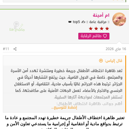
ل
ت
ف
ام أمينة
ا
:: مراقبة عامة :: ✍️ top5 👑
ع
ل
ا
طاقم الرقابة
ت
:
16 ماي 2026
#11
قال إلياس:
تعد ظاهرة اختطاف الأطفال جريمة خطيرة ومنتشرة تهدد أمن الأسرة
والمجتمع، خاصة في الدول النامية، حيث يرتفع انتشارها أحيانًا في
الجزائر. ترتبط هذه الجرائم غالبًا بأسباب مادية، انتقامية، أو الاستغلال
الجنسي والاتجار بالأعضاء. تعمل الجهات الأمنية على مكافحتها، كما
تستنفر المجتمعات لمواجهة آثارها السلبية.
أهم جوانب ظاهرة اختطاف الأطفال:
إضغط للتوسيع...
التعريف:
هي انتزاع طفل (قاصر) من حضانة والديه أو الأوصياء
تعتبر ظاهرة اختطاف الأطفال جريمة خطيرة تهدد المجتمع و عادة ما
عليه قانونياً دون وجه حق.
ترتبط بدوافع مادية أو انتقامية أو إجرامية ما يستدعي تعاون الأمن و
تصنيف الخطف: