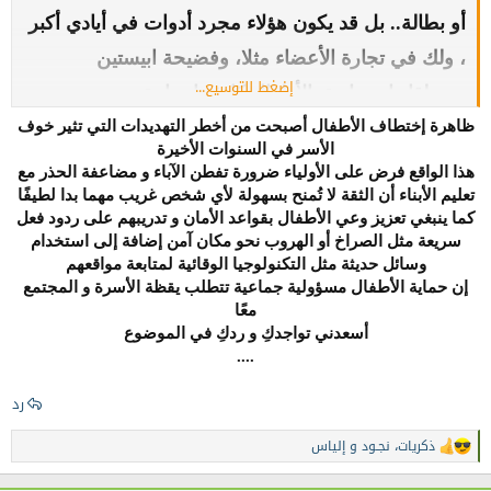
أو بطالة.. بل قد يكون هؤلاء مجرد أدوات في أيادي أكبر
، ولك في تجارة الأعضاء مثلا، وفضيحة ابيستين
إضغط للتوسيع...
ومتعلقاتها بصناديق الأطفال كارثة انسانية.
ظاهرة إختطاف الأطفال أصبحت من أخطر التهديدات التي تثير خوف
الأسر في السنوات الأخيرة
كما سمعنا في العام الماضي عن اختطاف بعض الرضع
هذا الواقع فرض على الأولياء ضرورة تفطن الآباء و مضاعفة الحذر مع
الذين تم استخدامهم كقربان او مواد للسحر .. (كانت
تعليم الأبناء أن الثقة لا تُمنح بسهولة لأي شخص غريب مهما بدا لطيفًا
كما ينبغي تعزيز وعي الأطفال بقواعد الأمان و تدريبهم على ردود فعل
هناك قصة أحدثت ضجة تزامنا مع يوم عرفة لكن نسيت
سريعة مثل الصراخ أو الهروب نحو مكان آمن إضافة إلى استخدام
التفاصيل بالضبط)
وسائل حديثة مثل التكنولوجيا الوقائية لمتابعة مواقعهم
إن حماية الأطفال مسؤولية جماعية تتطلب يقظة الأسرة و المجتمع
معًا
أسعدني تواجدكِ و ردكِ في الموضوع
....
ولعلنا نذكر من بين الأسباب أيضا "اخفاء الجريمة
والشهود "خاصة في حالات الاعتداءات الجنسية على
رد
وجه الخصوص.
ذكريات
،
نجـود
و
إلياس
ا
ل
ت