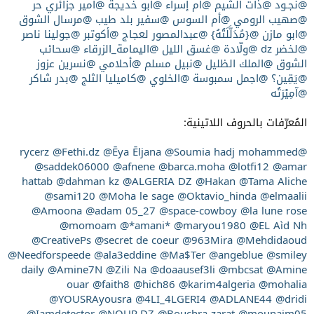
@نجـود
@ذات الشيم
@أم إسراء
@أبو خديجة
@أمير جزائري حر
@صهيب الرومي
@أم السوس
@سفير بلد طيب
@مرسال الشوق
@ابو مازن
@{مُدَلَّلَتُهُ}
@عبدالمصور لعجاج
@أكوتبر
@جولينا ناصر
@لخضر dz
@ولّادة
@غسق الليل
@اليمامة_الزرقاء
@سحائب
الشوق
@الملك الظليل
@نبيل مسلم
@أحلامي
@نسرين عزوز
@يَقِين؟
@اجمل سمبوسة
@الخلوي
@كاميليا الثلج
@بدر شاكر
@آمِيْرَتُه
المُعرّفات بالحروف اللاتينية:
@Fethi.dz
@Ēya Ēljana
@Soumia hadj mohammed
@rycerz
@saddek06000
@afnene
@barca.moha
@lotfi12
@amar
hattab
@dahman kz
@ALGERIA DZ
@Hakan
@Tama Aliche
@sami120
@Moha le sage
@Oktavio_hinda
@elmaalii
@Amoona
@adam 05_27
@space-cowboy
@la lune rose
@momoam
@*amani*
@maryou1980
@EL Aìd Nh
@CreativePs
@secret de coeur
@963Mira
@Mehdidaoud
@Needforspeede
@ala3eddine
@Ma$Ter
@angeblue
@smiley
daily
@Amine7N
@Zili Na
@doaausef3li
@mbcsat
@Amine
ouar
@faith8
@hich86
@karim4algeria
@mohalia
@YOUSRAyousra
@4LI_4LGERI4
@ADLANE44
@dridi