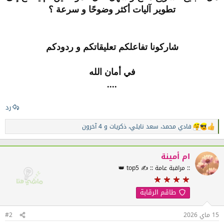
تطوير آليات أكثر وضوحًا و سرعة ؟
شاركونا تفاعلكم تعليقاتكم و ردودكم
في أمان الله
....
رد
فادي محمد
،
سعد نايلي
،
ذكريات
و 4 آخرون
ا
ل
ت
ف
ام أمينة
ا
:: مراقبة عامة :: ✍️ top5 👑
ع
ل
ا
طاقم الرقابة
ت
:
15 ماي 2026
#2