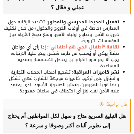
عملي و فعّال ؟
تفعيل المحيط المدرسي والمجاور:
تشديد الرقابة حول
المدارس (خاصة في أوقات الخروج والدخول) من خلال تكثيف
دوريات الأمن، وتطوع أولياء الأمور، ومنع تجمع الغرباء حول
المؤسسات التربوية.
ثقافة "أطفال الحي هم أطفالي
":
إذا رأى أي مواطن
طفلاً يبكي أو يُسحب من طرف شخص يبدو عليه الارتباك،
يجب ألا يمر مرور الكرام، بل يتدخل للاستفسار وتقديم
المساعدة.
نشر كاميرات المراقبة:
تشجيع أصحاب المحلات التجارية
والمنازل على تركيب كاميرات موجهة للشارع؛ فهي تشكل
رادعاً قوياً للمجرمين، وتعتبر الصندوق الأسود الذي يعتمد
عليه الأمن لفك لغز أي اختطاف في ساعات معدودة.
قال ام أمينة:
هل التبليغ السريع متاح و سهل لكل المواطنين أم يحتاج
إلى تطوير آليات أكثر وضوحًا و سرعة ؟