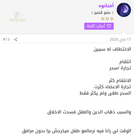
؛
ف
أفنانوه
ا
:: عضو مُتميز ::
وأنا أقرأ موضوعك ربطته مباشرة بموضوع الاخت آميرته
ع
ل
عن السلام على من اعرف ولا أعرف وهذه اشكالية
ا
أحباب اللمة
ت
حقيقية اليوم، فمع تخويف الآباء لأبنائهم، ومع القصص
:
17 ماي 2026
#13
المرعبة التي يتم تداولها عبر هذه المنصات، ينبثق تساؤل
الاختطاف له سببين
اخر في عقل الطفل: فيمن يجب أن أثق؟
انتقام
وتنبثق فجوة تربوية أخرى حول تأسيس أخلاق أبنائنا
تجارة /سحر
ومنها مثلا: خلق التعاون و مساعدة الآخرين.
الانتقام كثر
وهنا أتذكر أن والدتي طلبت من أحد الأطفال شراء الخبز
تجارة الاعضاء كثرت
لها ذات يوم فرفض بحجة أن والديه يرفضان ذلك.
السحر طغى ولم يكثر فقط
ردة فعل الطفل هنا مفهومة جدا ضمن قالب موضوعك
لكنها لا تخلو من أبعاد أخرى على نمطية مجتمعنا
والسبب ذهاب الدين والعقل فسدت الاخلاق
الاسلامي.
الوقت لي رانا فيه نرمالمو طفل ميخرجش برا بدون مرافق