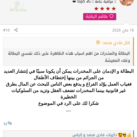
:: مراقبة عامة :: ✍️ top5 👑
ع
ل
ا
طاقم الرقابة
ت
:
16 ماي 2026
#10
قال فادي محمد:
البطالة والمخدرات من اهم اسباب هذه الظاهرة على ذلك نفسي البطالة
وغلاء المعيشة
البطالة و الإدمان على المخدرات يمكن أن يكونا سببًا في إنتشار العديد
من الجرائم من بينها إختطاف الأطفال
فغياب العمل يوّلد الفراغ و يدفع بعض الناس للبحث عن المال بطرق
غير قانونية بينما المخدرات تضعف العقل وتزيد من السلوكيات
الخطيرة
شكرا لك على الرد في الموضوع
....
رد
ذكريات
،
فادي محمد
و
إلياس
ا