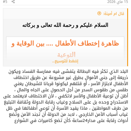
15 ماي 2026
#5
:
قال ام أمينة:
السلام عليكم و رحمة الله تعالى و بركاته
ظاهرة إختطاف الأطفال .... بين الوقاية و
التوعية
إضغط للتوسيع...
البلد الذي تكثر فيه البطالة يتفشى فيه ممارسة الفساد ويكون
مشاهدة المرفق 187654
ذريعة إلى جني الأموال بطرق غير مشروعة عن طريق اختطاف
الأطفال لابتزاز الأسر ، أو قتلهم ليكونوا قربانا للشيطان يعني
طقس من طقوس السحر من أجل الحصول على الجاه والمال ،
ظاهرة إختفاء الأطفال في الجزائر قضية تستدعي منا
أظن أن توعية الأطفال والأسر لاتكفي ، لأن الاختطاف لايعتمد على
الاستدراج وحده بل على السلاح وغياب رقابة الدولة وثقافة التبليغ
جميعًا وقفة جادة و مسؤولة
من طرف المواطنين ، ماذا يفيد الأسرة أن توعي أطفالها في ظل
غياب أسباب الأمن الخارجي ، لابد من الدولة أن تجند الأمن وتضع
أدوات رقابة على مدار24ساعة كأن تضع كاميرات في الشوارع
فهي ليست مجرد حادثة فردية بل خطر يهدد أمن
المجتمع و إستقراره