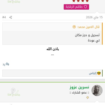
ا
طاقم الرقابة
ت
:
15 ماي 2026
#4
قال الامين محمد:
تسجيل و حجز مكان
لي عودة
باذن الله
...
رد
إلياس
ا
ل
ت
ف
نسرين عزوز
ا
:: عضو مُشارك ::
ع
ل
ا
ت