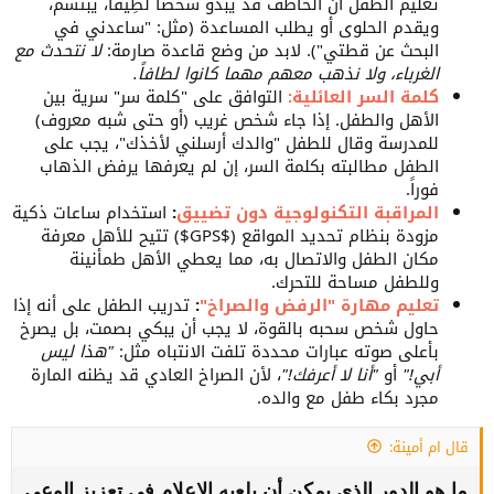
تعليم الطفل أن الخاطف قد يبدو شخصاً لَطِيفاً، يبتسم،
ويقدم الحلوى أو يطلب المساعدة (مثل: "ساعدني في
البحث عن قطتي"). لابد من وضع قاعدة صارمة:
لا نتحدث مع
مشاهدة المرفق 187655
الغرباء، ولا نذهب معهم مهما كانوا لطافاً.
كلمة السر العائلية:
التوافق على "كلمة سر" سرية بين
أسئلة للنقاش :
الأهل والطفل. إذا جاء شخص غريب (أو حتى شبه معروف)
للمدرسة وقال للطفل "والدك أرسلني لأخذك"، يجب على
الطفل مطالبته بكلمة السر، إن لم يعرفها يرفض الذهاب
ما هي أبرز الأسباب الإجتماعية التي قد تؤدي إلى هذه
فوراً.
المراقبة التكنولوجية دون تضييق
:
استخدام ساعات ذكية
الظاهرة ؟
مزودة بنظام تحديد المواقع ($GPS$) تتيح للأهل معرفة
مكان الطفل والاتصال به، مما يعطي الأهل طمأنينة
وللطفل مساحة للتحرك.
تعليم مهارة "الرفض والصراخ"
:
تدريب الطفل على أنه إذا
حاول شخص سحبه بالقوة، لا يجب أن يبكي بصمت، بل يصرخ
بأعلى صوته عبارات محددة تلفت الانتباه مثل:
"هذا ليس
أبي!"
أو
"أنا لا أعرفك!"
، لأن الصراخ العادي قد يظنه المارة
مجرد بكاء طفل مع والده.
قال ام أمينة:
ما هو الدور الذي يمكن أن يلعبه الإعلام في تعزيز الوعي