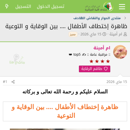
تسجيل الدخول
التسجيل
منتدى الحوار والنقاش الهادف
ظاهرة إختطاف الأطفال .... بين الوقاية و التوعية
ك
ت
ام أمينة
15 ماي 2026
مميز
ا
ا
ت
ر
ام أمينة
ب
ي
ا
خ
:: مراقبة عامة :: ✍️ top5 👑
ل
ا
م
ل
طاقم الرقابة
و
ن
ض
ش
و
ر
15 ماي 2026
#1
ع
السلام عليكم و رحمة الله تعالى و بركاته
ظاهرة إختطاف الأطفال .... بين الوقاية و
التوعية