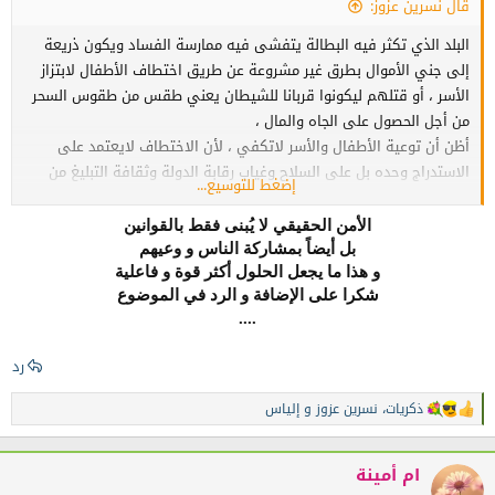
قال نسرين عزوز:
البلد الذي تكثر فيه البطالة يتفشى فيه ممارسة الفساد ويكون ذريعة
إلى جني الأموال بطرق غير مشروعة عن طريق اختطاف الأطفال لابتزاز
الأسر ، أو قتلهم ليكونوا قربانا للشيطان يعني طقس من طقوس السحر
من أجل الحصول على الجاه والمال ،
أظن أن توعية الأطفال والأسر لاتكفي ، لأن الاختطاف لايعتمد على
الاستدراج وحده بل على السلاح وغياب رقابة الدولة وثقافة التبليغ من
إضغط للتوسيع...
طرف المواطنين ، ماذا يفيد الأسرة أن توعي أطفالها في ظل غياب
أسباب الأمن الخارجي ، لابد من الدولة أن تجند الأمن وتضع أدوات رقابة
الأمن الحقيقي لا يُبنى فقط بالقوانين
على مدار24ساعة كأن تضع كاميرات في الشوارع
بل أيضاً بمشاركة الناس و وعيهم
و هذا ما يجعل الحلول أكثر قوة و فاعلية
شكرا على الإضافة و الرد في الموضوع
....
رد
ذكريات
،
نسرين عزوز
و
إلياس
ا
ل
ت
ف
ام أمينة
ا