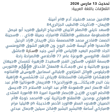
تحديث 13 مارس 2026
المُعرّفات باللغة العربية:
@الامين محمد
@حفياد آدم
@ام أمينة
@إيمان~
@ذكريات
@الطيب الجزائري84
@سعد نايلي
@الصقر الأبيض
@الديباج الرقيق
@فريد أبو فيصل
@طمطومة مصطفى
@العَنْقَاءُ
@امبارك جميلة
@ناي . .
@سجينة
الصمت
@فادي محمد
@المصممة حنان
@ريحان
@زاد الرحيل
@أحمدوا
@أم أُنٌَيسة
@شجـ الروح ـون
@زهور الشوق
@الرومنسي
الجاد
@النجم البعيد
@إلياس
@أم أنس جنيد
@سـارة
@عاشق
اللمة.
@الروسي
@بوعزة عامر 77
@أحلامي
@الصراحة راحة
@بسمة القلوب
@سكون الفجر
@سعيد2
@زهيرة تلمسان
@جيهان
جوجو
@باتنية و نص
@جمــآنــة
@لمعانُ الأحداق
@وۣۗهۣۗہۣۗم
@النورس
@جليلوس
@وائل المنزلاوي
@بلبالي اسماعيل
@يوسےفے
@أفنانوه
@{هِشام}
@أشرقت
@السلطانة
@رياض تت
@تشلسي4
@زاهية
بنت البحر
@ديكتاتــــــور
@نورالدين19
@لاريمان
@موناليزا
@أم عبد
الله
@عمار اعمر
@طموحة
@أم عبد الواحد
@اسلام 25
@ديسق
@الحلم الوردي
@زيــن
@إعصار
@اميرة اميرة 89
@امورة المنتدى
@هواري بومدين.
@المقنع
@جزائرية توب
@امحمد خوجة
@أم
الصبيان
@هدوء المطر
@الورد الأحمر
@خديجة ph
@ليليا مرام
@مباركي أسامة
@البشير البشير
@فاتن سيلين
@جمال عبدلي