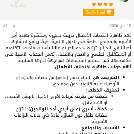
ل
ا
أوفياء اللمة
ت
إن حماية الأطفال ليست تقييدًا لحريتهم بل هي ضمان
:
15 ماي 2026
#7
لأمانهم و مستقبلهم
تعد ظاهرة اختطاف الأطفال جريمة خطيرة ومنتشرة تهدد أمن
و هي مسؤولية جماعية تتطلب يقظة دائمة من الجميع
الأسرة والمجتمع، خاصة في الدول النامية، حيث يرتفع انتشارها
أحيانًا في الجزائر. ترتبط هذه الجرائم غالبًا بأسباب مادية، انتقامية،
أو الاستغلال الجنسي والاتجار بالأعضاء. تعمل الجهات الأمنية على
مشاهدة المرفق 187655
مكافحتها، كما تستنفر المجتمعات لمواجهة آثارها السلبية.
أهم جوانب ظاهرة اختطاف الأطفال:
أسئلة للنقاش :
التعريف:
هي انتزاع طفل (قاصر) من حضانة والديه أو
الأوصياء عليه قانونياً دون وجه حق.
تصنيف الخطف:
ما هي أبرز الأسباب الإجتماعية التي قد تؤدي إلى هذه
خطف من طرف غرباء:
لغرض الاتجار بالبشر، الأعضاء،
أو الاستغلال.
الظاهرة ؟
خطف أسري (على أيدي أحد الوالدين):
انتزاع
كيف يمكن للأولياء أن يوازنوا بين الثقة بالطفل و بين
حضانة طفل دون اتفاق، عادة في حالات النزاعات
الأسرية.
مراقبته لحمايته ؟
الأسباب والدوافع:
ما هو الدور الذي يمكن أن يلعبه الإعلام في تعزيز الوعي