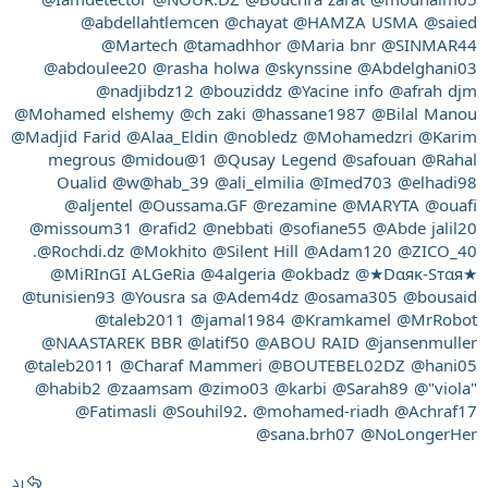
@Iamdetector
@NOUR.DZ
@Bouchra zarat
@mounaim05
@abdellahtlemcen
@chayat
@HAMZA USMA
@saied
@Martech
@tamadhhor
@Maria bnr
@SINMAR44
@abdoulee20
@rasha holwa
@skynssine
@Abdelghani03
@nadjibdz12
@bouziddz
@Yacine info
@afrah djm
@Mohamed elshemy
@ch zaki
@hassane1987
@Bilal Manou
@Madjid Farid
@Alaa_Eldin
@nobledz
@Mohamedzri
@Karim
megrous
@midou@1
@Qusay Legend
@safouan
@Rahal
Oualid
@w@hab_39
@ali_elmilia
@Imed703
@elhadi98
@aljentel
@Oussama.GF
@rezamine
@MARYTA
@ouafi
@missoum31
@rafid2
@nebbati
@sofiane55
@Abde jalil20
.@Rochdi.dz
@Mokhito
@Silent Hill
@Adam120
@ZICO_40
@MiRInGI ALGeRia
@4algeria
@okbadz
@★Dαяĸ-Sтαя★
@tunisien93
@Yousra sa
@Adem4dz
@osama305
@bousaid
@taleb2011
@jamal1984
@Kramkamel
@MrRobot
@NAASTAREK BBR
@latif50
@ABOU RAID
@jansenmuller
@taleb2011
@Charaf Mammeri
@BOUTEBEL02DZ
@hani05
@habib2
@zaamsam
@zimo03
@karbi
@Sarah89
@"viola"
@Fatimasli
@Souhil92
.
@mohamed-riadh
@Achraf17
@sana.brh07
@NoLongerHer
رد