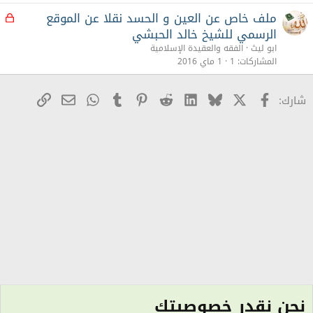
ملف خاص عن العين و الحسد نقلا عن الموقع
م
غ
الرسمي للشيخ خالد الحبشي
ل
ابو ليث
الفقه والعقيدة الإسلامية
ق
المشاركات
1
1 ماي 2016
X
Facebook
Bluesky
LinkedIn
Reddit
Pinterest
Tumblr
WhatsApp
رابط
البريد الإلكترو
شارك:
نحن نقدر خصوصيتك
منتدى الشريعة الإسلامية العام