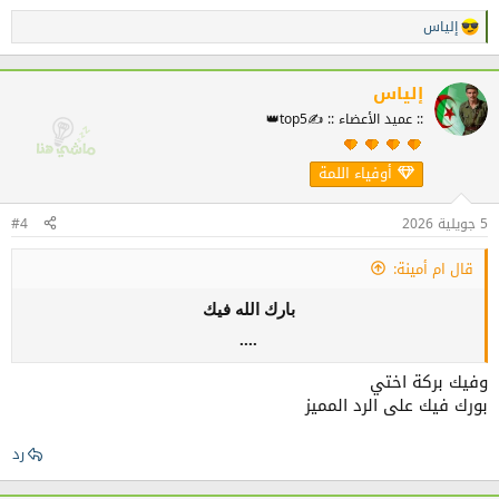
إلياس
ا
ل
ت
ف
إلياس
ا
:: عميد الأعضاء :: ✍️top5👑
ع
ل
ا
أوفياء اللمة
ت
:
5 جويلية 2026
#4
قال ام أمينة:
بارك الله فيك
....
وفيك بركة اختي
بورك فيك على الرد المميز
رد