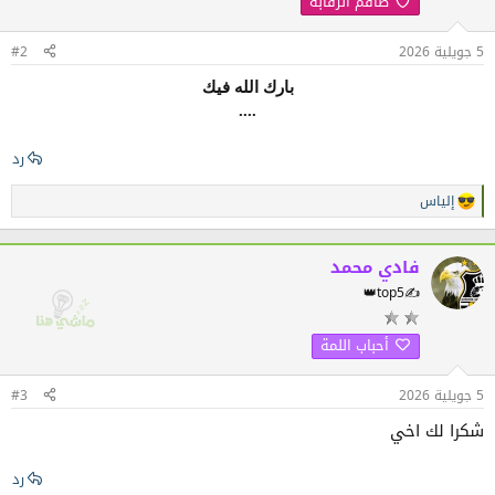
طاقم الرقابة
ت
:
5 جويلية 2026
#2
بارك الله فيك
....
رد
إلياس
ا
ل
ت
ف
فادي محمد
ا
👑top5✍️
ع
ل
ا
أحباب اللمة
ت
:
5 جويلية 2026
#3
شكرا لك اخي
رد