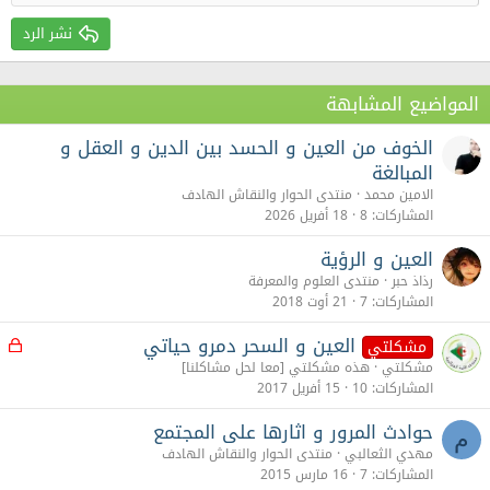
عنوان 2
15
Georgia
Justify text
نشر الرد
عنوان 3
18
Tahoma
22
Times New Roman
المواضيع المشابهة
26
Trebuchet MS
الخوف من العين و الحسد بين الدين و العقل و
Verdana
المبالغة
الامين محمد
منتدى الحوار والنقاش الهادف
المشاركات
8
18 أفريل 2026
العين و الرؤية
رذاذ حبر
منتدى العلوم والمعرفة
المشاركات
7
21 أوت 2018
العين و السحر دمرو حياتي
م
مشكلتي
غ
مشكلتي
هذه مشكلتي [معا لحل مشاكلنا]
ل
المشاركات
10
15 أفريل 2017
ق
حوادث المرور و اثارها على المجتمع
م
مهدي الثعالبي
منتدى الحوار والنقاش الهادف
المشاركات
7
16 مارس 2015