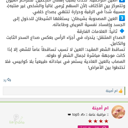
وتتمركز بين الأكتاف (لأن السهم يُرمى غالباً والشخص غير منتبه)،
مسببة شداً في الرقبة وحرارة تنتهي بصداع خلفي.
العين المصحوبة بشيطان: يستغلها الشيطان للدخول إلى
الجسد وإفساد نفسية المريض وطاعاته.
ثانياً: العلامات الفارقة
الصداع المتنقل: يتحرك في أجزاء الرأس بعكس صداع السحر الثابت
والكامِل.
تساقط الشعر المقيد: العين لا تسبب تساقطاً عاماً للشعر، إلا إذا
كانت موجهة مباشرة لجمال الشعر أو طوله.
المصاب بالعين العادية يستمر في عباداته طبيعياً بلا كوابيس، فلا
تخلطوا بين الأمراض!
رد
ام أمينة
ا
ل
ت
ف
ام أمينة
ا
:: مراقبة عامة :: ✍️ top5 👑
ع
ل
ا