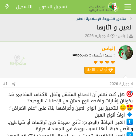
تسجيل الدخول
التسجيل
منتدى الشريعة الإسلامية العام
العين و اثارها
ك
ت
إلياس
4 جويلية 2026
ا
ا
ت
ر
إلياس
ب
ي
:: عميد الأعضاء :: ✍️top5👑
ا
خ
ل
ا
م
ل
أوفياء اللمة
و
ن
ض
ش
4 جويلية 2026
#1
و
ر
ع
هل كنت تعلم أن الصداع المتنقل وثقل الأكتاف المفاجئ قد
يكونان إشارات واضحة لنوع معيّن من الإصابات الروحية؟
للتمييز بين أنواع العين وأعراضها بناءً على "علم الأعراض":
أولاً: أنواع العين
العين الجافة (الودود): تأتي مجردة دون تراكمات أو شياطين،
والأصل فيها أنها تسبب برودة في الجسد لا حرارة.
العين التراكمية: تحدث بسبب إهمال التحصين؛ فتتراكم العيون