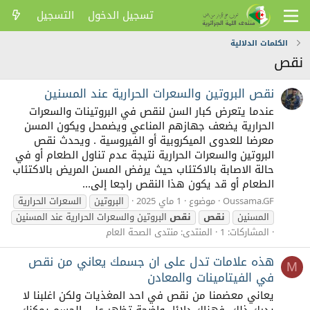
تسجيل الدخول
التسجيل
الكلمات الدلالية
نقص
نقص البروتين والسعرات الحرارية عند المسنين
عندما يتعرض كبار السن لنقص في البروتينات والسعرات
الحرارية يضعف جهازهم المناعي ويضمحل ويكون المسن
معرضا للعدوى الميكروبية أو الفيروسية . ويحدث نقص
البروتين والسعرات الحرارية نتيجة عدم تناول الطعام أو في
حالة الاصابة بالاكتئاب حيث يرفض المسن المريض بالاكتئاب
الطعام أو قد يكون هذا النقص راجعا إلى...
Oussama.GF
موضوع
1 ماي 2025
البروتين
السعرات الحرارية
المسنين
نقص
نقص
البروتين والسعرات الحرارية عند المسنين
المشاركات: 1
المنتدى:
منتدى الصحة العام
هذه علامات تدل على ان جسمك يعاني من نقص
M
في الفيتامينات والمعادن
يعاني معضمنا من نقص في احد المغذيات ولكن اغلبنا لا
يدرك ذلك، فهناك دلائل واضحة تظهر على الجسم يمكنك