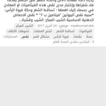
فك شفرتها وإختبار مدى نقص هذه الفيتامينات او المعادن
في جسمك إليك اهمها : تساقط الشعر وحكة فروة الرأس:
*سببه نقص البيوتين "فيتامين ب 7" * نقص الاحماض
الدهنية الاساسية الشيب المبكر: الشيب وقشرة...
maaloumattube
موضوع
24 أفريل 2017
الشيب المبكر
الفيتاميات
تساقط الشعر
تشنج العضلات
تشوهات الأظاف
صحة
علامات
فروة الرأس
مشاكل الفم
نقص
المشاركات:
3
المنتدى:
منتدى الصحة العام