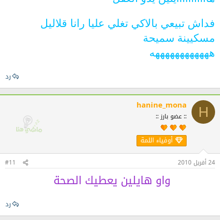
فداش تبيعي بالاكي تغلي عليا رانا قلاليل
مسكيينة سميحة
ههههههههههههه
رد
hanine_mona
H
:: عضو بارز ::
أوفياء اللمة
24 أفريل 2010
#11
واو هايلين يعطيك الصحة
رد