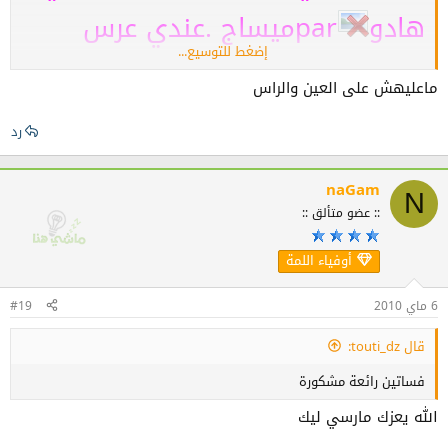
هادو
parميساج .عندي عرس
إضغط للتوسيع...
صحبتي وراني حايرة واش
ماعليهش على العين والراس
نلبس.هههههه.مرسي حنونتي.
رد
naGam
N
:: عضو متألق ::
أوفياء اللمة
6 ماي 2010
#19
قال touti_dz:
فساتين رائعة مشكورة
الله يعزك مارسي ليك