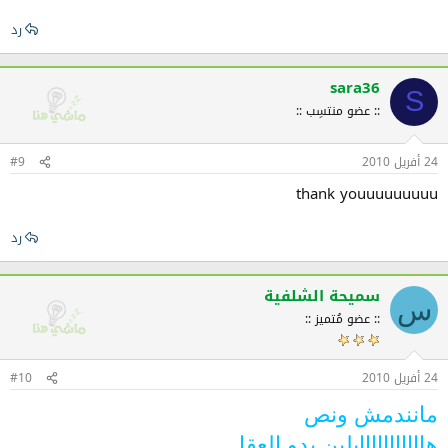
رد
sara36
S
:: عضو منتسِب ::
24 أفريل 2010
#9
thank youuuuuuuuu
رد
سميحة الشلفية
س
:: عضو مُتميز ::
24 أفريل 2010
#10
مانندمش ونص
هااااااااااايلين يدو العقل