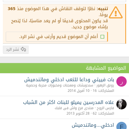
عنوان 2
15
Georgia
Justify text
تنبيه:
نظرًا لتوقف النقاش في هذا الموضوع منذ
365
عنوان 3
18
يومًا.
Tahoma
قد يكون المحتوى قديمًا أو لم يعد مناسبًا، لذا يُنصح
22
Times New Roman
بإشاء موضوع جديد.
26
Trebuchet MS
أعلم أن الموضوع قديم وأرغب في نشر الرد.
Verdana
نشر الرد
المواضيع المشابهة
بات فييتي وداعا للتعب ادخلي وماتندميش
ر
رونق الزهور
سندويشات ومعجنات ومخبوزات مجربة وحصرية
المشاركات
16
10 أفريل 2014
علاه المدرسين يميلو للبنات اكثر من الشباب
فارس الروح
منتدى فرغ واش فى قلبك
المشاركات
62
28 أكتوبر 2013
ادخلي...وماتندميش
F