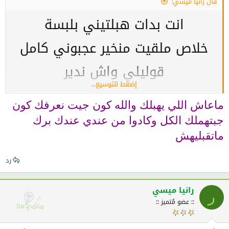
قال رانيا ميسي:
انت بدات هبلتيني بلبسة
خلاص ملقيت منخير عجبوني كامل
قوليلي واش ندير
إضغط للتوسيع...
شكرا حبيبتي
ماعاش اللي يهبلك والله كون جيت نعرفك كون
جبتهملك الكل وكادوا من عندي عندك برك
ماتقبليهش
رد
رانيا ميسي
ر
:: عضو مُتميز ::