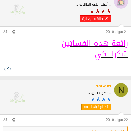
:: أمينة اللمة الجزائرية ::
طاقم الإدارة
21 أفريل 2010
#4
رائعة هده الفساتين
شكرا لكي
رد
naGam
N
:: عضو متألق ::
أوفياء اللمة
22 أفريل 2010
#5