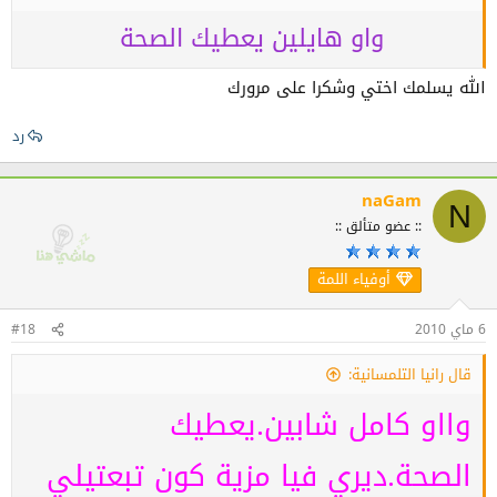
واو هايلين يعطيك الصحة
الله يسلمك اختي وشكرا على مرورك
رد
naGam
N
:: عضو متألق ::
أوفياء اللمة
6 ماي 2010
#18
قال رانيا التلمسانية:
وااو كامل شابين.يعطيك
الصحة.ديري فيا مزية كون تبعتيلي