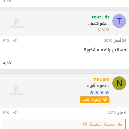
رد
touti_dz
T
:: عضو مُتميز ::
24 أفريل 2010
#15
فساتين رائعة مشكورة
رد
naGam
N
:: عضو متألق ::
أوفياء اللمة
6 ماي 2010
#16
قال سميحة الشلفية: