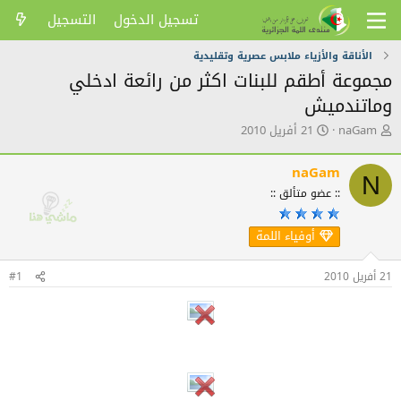
تسجيل الدخول
التسجيل
الأناقة والأزياء ملابس عصرية وتقليدية
مجموعة أطقم للبنات اكثر من رائعة ادخلي
وماتندميش
ك
ت
naGam
21 أفريل 2010
ا
ا
ت
ر
naGam
ب
ي
N
ا
خ
:: عضو متألق ::
ل
ا
م
ل
أوفياء اللمة
و
ن
ض
ش
و
ر
21 أفريل 2010
#1
ع