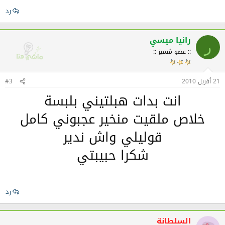
رد
رانيا ميسي
ر
:: عضو مُتميز ::
21 أفريل 2010
#3
انت بدات هبلتيني بلبسة
خلاص ملقيت منخير عجبوني كامل
قوليلي واش ندير
شكرا حبيبتي
رد
السلطانة