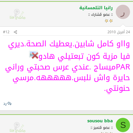
رانيا التلمسانية
ر
:: عضو مُشارك ::
24 أفريل 2010
#12
وااو كامل شابين.يعطيك الصحة.ديري
فيا مزية كون تبعتيلي هادو
PARميساج .عندي عرس صحبتي وراني
حايرة واش نلبس.هههههه.مرسي
حنونتي.
رد
sousou bba
S
:: عضو مُتميز ::