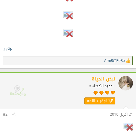
رد
AmiR@RoRo
ا
ل
ت
ف
نبض الحياة
ا
:: عميد الأعضاء ::
ع
ل
ا
أوفياء اللمة
ت
:
21 أفريل 2010
#2