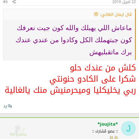
22 أفريل 2010
#6
قال ايمان الهاني:
ماعاش اللي يهبلك والله كون جيت نعرفك
كون جبتهملك الكل وكادوا من عندي عندك
برك ماتقبليهش
كلش من عندك حلو
شكرا على الكادو حنونتي
ربي يخليكليا وميحرمنيش منك يالغالية
رد
*joujita*
J
:: عضو مُشارك ::