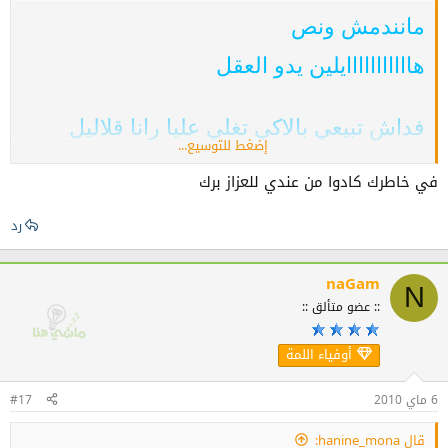
مانندمش ونص
هااااااااااايلين يدو العقل
فداش تبيعي بالاكي تغلي عليا رانا قلاليل
إضغط للتوسيع...
مسكيينة سميحة
في خاطرك كادوا من عندي للعزاز برك
ههههههههههههه
رد
naGam
N
:: عضو متألق ::
أوفياء اللمة
6 ماي 2010
#17
قال hanine_mona: