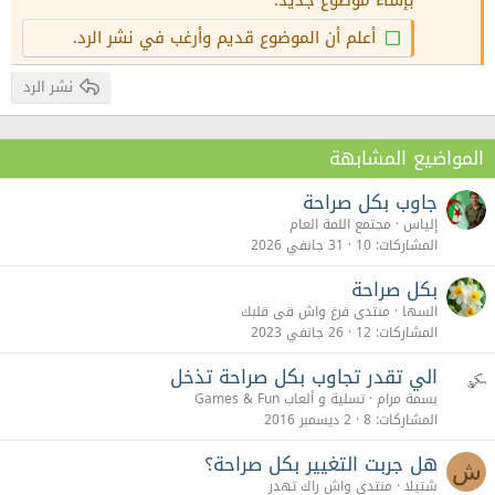
بإشاء موضوع جديد.
26
Trebuchet MS
أعلم أن الموضوع قديم وأرغب في نشر الرد.
Verdana
نشر الرد
المواضيع المشابهة
جاوب بكل صراحة
إلياس
مجتمع اللمة العام
المشاركات
10
31 جانفي 2026
بكل صراحة
السها
منتدى فرغ واش فى قلبك
المشاركات
12
26 جانفي 2023
الي تقدر تجاوب بكل صراحة تذخل
بسمة مرام
تسلية و ألعاب Games & Fun
المشاركات
8
2 ديسمبر 2016
هل جربت التغيير بكل صراحة؟
ش
شتيلا
منتدى واش راك تهدر