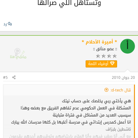
وتستاهل اللي صرالها
رد
* أميرة الأحلام *
أ
:: عضو متألق ::
أوفياء اللمة
20 جوان 2010
#5
قال d-tech:
هي يأختي ربي يخلصك على حساب نيتك
المشكلة في العمل الحكومي عدم تفاهم الفريق مع بعضه وهذا
سيسبب العديد من المشاكل في فتراة متباينة
انا أعمل كمدرس إبتدائي في مدرسة أغلبها بل كلها مدرسات الله يبارك
ناشطين بلبزاف
مع أني أنا صغير فيهم وأنا الملزم بإحترامهم وتوقيرهم أجدهم يقدمون