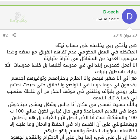
D-tech
D
:: عضو منتسِب ::
20 جوان 2010
#2
هي يأختي ربي يخلصك على حساب نيتك
المشكلة في العمل الحكومي عدم تفاهم الفريق مع بعضه وهذا
سيسبب العديد من المشاكل في فتراة متباينة
انا أعمل كمدرس إبتدائي في مدرسة أغلبها بل كلها مدرسات الله
يبارك ناشطين بلبزاف
مع أني أنا صغير فيهم وأنا الملزم بإحترامهم وتوقيرهم أجدهم
يقدمون لي دوما درسا في التواضع والاخلاق حتى صبحت نحشم
على روحي بلبزاف وخلتني في موقف الحذر من أي غلطة ستسبب
لي خسارة تلك النعمة
والله حسيت نفسي في مكان أنا جالس وشغل يمشي ميتردوش
دوما في تقديم المساعدة وفي حال غيابي نكون هاني 100 ب
100 والمشكلة لست أنا الذي أتصل لأبرر الغياب بل هم يتصلون
ويطمئنونني على أن القسم راه في الحفظ والامان وما عليك إلا
الاهتمام بشؤونك الخاصة والقسم راهو عليهم
هذا إن دل على شيء إنما يدل على أن الاحترام والتقدير لجهود