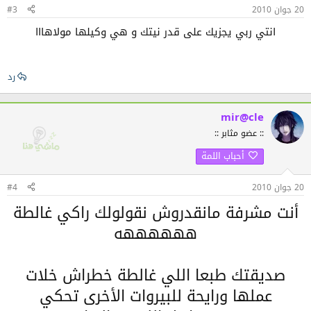
20 جوان 2010
#3
انتي ربي يجزيك على قدر نيتك و هي وكيلها مولاهااا
رد
mir@cle
:: عضو مثابر ::
أحباب اللمة
20 جوان 2010
#4
أنت مشرفة مانقدروش نقولولك راكي غالطة
ههههههه
صديقتك طبعا اللي غالطة خطراش خلات
عملها ورايحة للبيروات الأخرى تحكي