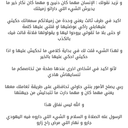
و نزيد نقولك : الإنسان مهما كان دنيئ و مهما كان نكار خير ما
يديرش الشيء اللي داراتو زميلتك
اكيد في طرف ثالث يعني وحدة من زميلاتكم سمعاتك حكيتي
عليهابلي راكي عوضتيها او قلتي عليها كلمة
او حتى بلا ما تقولي يروحوا ليها و يقولولها فلانة قالت فيك
بالكذب
و لهذا الشيء قلت لك في بداية كلامي ما تحكيش عليها و اذا
حكيتي احكي عليها بالخير
لأنو اكيد في اشخاص اخرى عندها صلحة من تخاصمكم ما
تنسايهاش هادي
ربي يصلح الأمور بنتي حاولي تحافظي على طريقة تعاملك معها
يعني مهما كان و مهما دارت ما تتبدليش من جيهتها
و الله ليس نفاق هذا
الرسول عله الصلاة و السلام و الشيء اللي داروه فيه اليهودي
جارو و نهار اللي مرض راح زارو