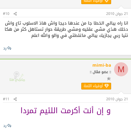
أوفياء اللمة
21 جوان 2010
#10
انا راه يبالي الخطا جا من عندها ديجا واش هاذ الاسلوب تاع واش
دخلك هذي مشي عقليه ومشي طريقة حوار تستاهل كثر من هكا
نتيا ربي يجازيك يبالي ماغلطتي في والو والله اعلم
رد
mimi-ba
M
:: عضو فعّال ::
أوفياء اللمة
21 جوان 2010
#11
و إن أنت أكرمت اللئيم تمردا
رد