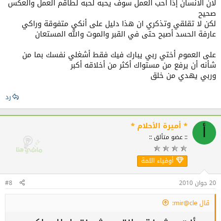
اخبرت وحدة تخدم معانا قالي راكي اصغر وحدة فينا وقاتلك
لان الانسان إذا أحب العمل سوف يحبه لحبه لطاقم العمل والعكس
صحيح
راهي من يوم انتشر اسمك في الجريدة وكتبت مواضيعك
لكن لا تقلقي وتذكري ان هذا دليل على أنكي متفوقة وراكي
باسمك حاسيتها تحسدك انا ربي يهديها والله رغم انا اسمي
عارفة الحسد أصبح حتى في القبر والموت والله المستعان
اشتهر لكن لاتهمني الشهرة تهمني ان اكون متميزة في
عملي وربي يهدي
على العموم أختي ربي يبارك فيك فقط أشغلي نفسك بما من
شأنه أن يرفع من مستواك أكثر من أخلاقه أكبر
وربي يهدي من خلق
رد
* أميرة الأحلام *
أ
:: عضو متألق ::
أوفياء اللمة
20 جوان 2010
#8
قال mir@cle: