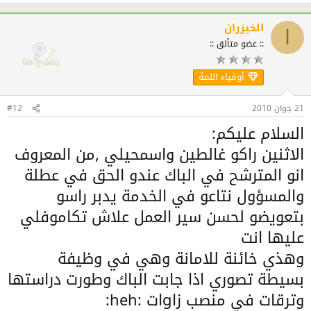
الخيزران
ا
:: عضو متألق ::
أوفياء اللمة
21 جوان 2010
#12
السلام عليكم:
الاثنين راكو غالطين واسمحيلي ,من المعروف
انو المترشح في الباك عندو الحق في عطلة
والمسؤول نتاعو في الخدمة يدبر راسو
بتعويضو لحسن سير العمل علاش تكاموفلي
عليها انت
وهذي خائنة للامانة وهي في وظيفة
بسيطة تصوري اذا جابت الباك وطورت دراستها
وترقات في منصب زاgات :heh: