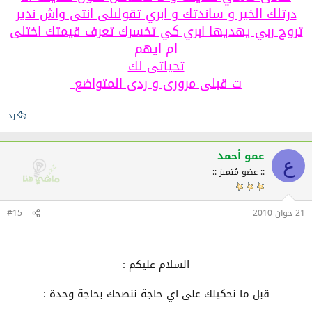
درتلك الخير و ساندتك و ابري تقولىلى انتى واش ندير
تروح ربي يهديها ابري كي تخسرك تعرف قيمتك اختلى
ام ايهم
تحياتى لك
ت قبلى مرورى و ردى المتواضع
رد
عمو أحمد
ع
:: عضو مُتميز ::
21 جوان 2010
#15
السلام عليكم :
قبل ما نحكيلك على اي حاجة ننصحك بحاجة وحدة :