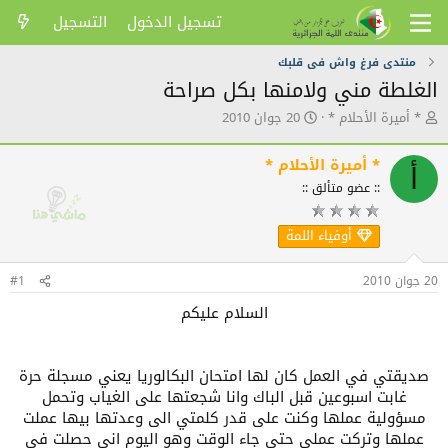
تسجيل الدخول
التسجيل
منتدى فرغ واش فى قلبك
الغلطة مني ولامنها بكل صراحة
ك
ت
* أميرة الأحلام *
20 جوان 2010
ا
ا
ت
ر
* أميرة الأحلام *
ب
ي
أ
ا
خ
:: عضو متألق ::
ل
ا
م
ل
أوفياء اللمة
و
ن
ض
ش
و
ر
20 جوان 2010
#1
ع
السلام عليكم
صديقتي في العمل كان لها امتحان البكالوريا يعني مسجلة حرة
غابت اسبوعين قبل الباك وانا شجعتها على الغياب وتحمل
مسؤولية عملها وكنت على قدر كلمتي الى وعدتها بيها عملت
عملها وتركت عملي حتى جاء الوقت وهو اليوم اني حصلت في