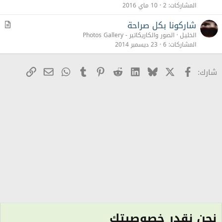
المشاركات
2
10 ماي 2016
شاركونا بكل صراحة
م
ق
الخليـل
الصور والكاريكاتير - Photos Gallery
ا
المشاركات
6
23 ديسمبر 2014
ل
X
Facebook
Bluesky
LinkedIn
Reddit
Pinterest
Tumblr
WhatsApp
رابط
البريد الإلكترو
شارك:
نحن نقدر خصوصيتك