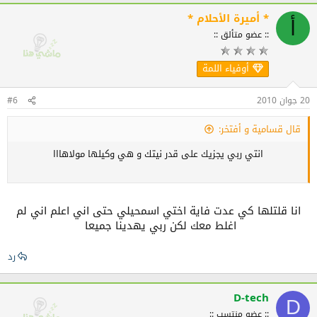
صح مراكيش غالطة
* أميرة الأحلام *
أ
:: عضو متألق ::
أوفياء اللمة
20 جوان 2010
#6
قال قسامية و أفتخر:
انتي ربي يجزيك على قدر نيتك و هي وكيلها مولاهااا
انا قلتلها كي عدت فاية اختي اسمحيلي حتى اني اعلم اني لم
اغلط معك لكن ربي يهدينا جميعا
رد
D-tech
D
:: عضو منتسِب ::