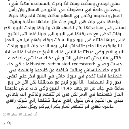
عملي لوحدي وسكتت وقلت اذا بادرت بالمساعدة فهذا شيء
يسعدني خاصة اني نضغوطة في الكثير من الاعمال وان رأس
العمل وتنظيمه يكتمل بي المهم سكتت وقلت لااحرجها خليها
براحتها حتى جات هي اليوم جات مثل عادتها متأخرة وبقيت
نستنى في مساعدتها لكن للاسف هزت برتابلها وراحت للبيرو الاخر
بقات تحكي مع صديقتها في البيرو الى جنبنا فلما اتى الشيخ
قالي وينها قلتله في بيرو جيرانا سكت وبقاء يفهم فيا في العمل
انا والبقية وانا ماعيطتلهاش لاني يوم الاحد جات للبيرو وراحت
للبيرو الاخر وكي عيطتلها قاتلي قالك الشيخ عيطيلها قلتلها لالا
قاتلي ماتزيدش تعيطيلي انت واش دخلك هذا شيء لايخصك
حسيت وجهي :busted_red::busted_red::scared:امالا كي جاء
اليوم ماعيطتلهاش وببقيت شافية عن كلامها والغلطة هي
غلطتها لانها تخدم في بيرونا ماش في البيرو لاخر حتى تبقى
تدور وانا نعيطلها ...انا نروح نريح مع صديقتنا لكن اقل من ربع
ساعة هي جات عن 9ورجعت 11.45 للبيرو وكي جات ماش عاجبها
الحال فهمتها في الامر لكن هي لم تتفهم وقاتلي انت بلعاني
خبتي عن الشيخ باش يقول راهي غايبة قلتلها راني خبرته راهي
حاضرة فهي لم تتفهم فمارايكم ارجوكم وبكل صدق
آخر تعديل:
20 جوان 2010
رد