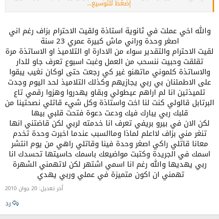
إضغط للتوسيع...
لي دوما درسا في التواضع والاخلاق حتى صبحت نحشم على روحي بلبزاف
وخلتني في موقف الحذر من أي غلطة ستسبب لي خسارة تلك النعمة
والله اخي عملت في ثانوية استاذة ولقيت الاحترام بزاف رغم اني
والله حسيت نفسي في مكان أنا جالس وشغل يمشي ميتردوش دوما
اصغر وحدة وراني ماش كبيرة عمري 23 سنة
في تقديم المساعدة وفي حال غيابي نكون هاني 100 ب 100 والمشكلة
لقيت الاحترام والتقدير سواء من الادارة او التلاميذ او الاساتذة مرة
لست أنا الذي أتصل لأبرر الغياب بل هم يتصلون ويطمئنونني على أن
تقلقت وحبيت ننسحب من العمل وغبت اسبوع تعرف جاو للدار
القسم راه في الحفظ والامان وما عليك إلا الاهتمام بشؤونك الخاصة
والاساتذة كلموني ماتهنو غير كي رجعت حتى لوكان نغيب يبقوا
والقسم راهو عليهم
على الاطمئنان بي ربي يجازيهم وكذلك التلاميذ لحد اليوم وجدت
هذا إن دل على شيء إنما يدل على أن الاحترام والتقدير لجهود الاخرين
تلميذتين انا لم اراهم عيطولي وبقاو يهدروا وهزوا رقمي تاع
في العمل سيكون له مردود على العلاقة بين الطاقم والفريق في
البرتابل قالولي كنت لنا اخت واستاذة وكل شيء قاتلي نصحتينا من
العمل
قلبك ربي يبارك فيك ودعت دعوة فتحت قلبي بيها
لكن لو حدث العكس سيقع ماو قع لكي أختي
لكن الان في بيرو بريفي تعرف انا خدمته لربي لكن قاضتني انها
تنغر مني بزاف لااعلم لماذا وماالسبب عندما اخبرت وحدة تخدم
معانا قاتلي راكي اصغر وحدة فينا وقاتلي راهي من يوم انتشر
المهم نصيحتي لكي مع انكي أكبر مني يعني أنتي من تقدمين لي
اسمك في الجريدة وكتبت مواضيعك باسمك حاسيتها تحسدك انا
النصيحة
ربي يهديها والله رغم انا اسمي اشتهر لكن لاتهمني الشهرة
أن تجعلي هذا الامر بعيد على أن يمس تلك الروح الطيبة في مساعدة
تهمني ان اكون متميزة في عملي وربي يهدي
الاخرين في مشاكلهم اليومية وتحمل أتعاب ذالك
وعلمي أن الله هو من سيجازيكم على ذالك وليس هي
آخر تعديل:
20 جوان 2010
معذرة على الاطالة
رد
لكن ربي يهدي من خلق برك وكبري عقلك