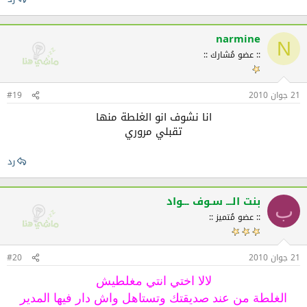
narmine
N
:: عضو مُشارك ::
21 جوان 2010
#19
انا نشوف انو الغلطة منها
تقبلي مروري​
رد
بنت الـــ سـوف ـــواد
ب
:: عضو مُتميز ::
21 جوان 2010
#20
لالا اختي انتي مغلطيش
الغلطة من عند صديقتك وتستاهل واش دار فيها المدير