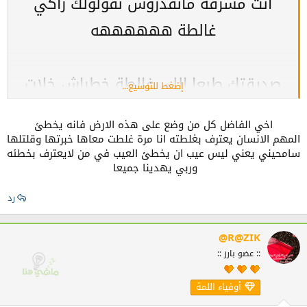
أنت مشرفة مانقدروش نقولولك راكي
غالطة ههههههه
صديقتك طبعا اللي غالطة خطراش خلات
إضغط للتوسيع...
عملها ورايحة للبيروات الأخرى تحكي
اخي الفاضل كل من وضع على هذه الارض فانه يخطئ
وتستاهل اللي صرالها
المهم الانسان يعترف بغلطته انا مرة غلطت معاها خبرتها وقلتلها
سامحيني يعني ليس عيب ان يخطئ العيب في من لايعترف بخطئه
وربي يهدينا جميعا
رد
@R@ZIK
:: عضو بارز ::
أوفياء اللمة