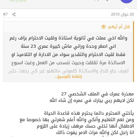
20 جوان 2010
#7
قال أم أيهم:
والله اخي عملت في ثانوية استاذة ولقيت الاحترام بزاف رغم
اني اصغر وحدة وراني ماش كبيرة عمري 23 سنة
فقط لقيت الاحترام والتقدير سواء من الادارة او التلاميذ او
الاساتذة مرة تقلقت وحبيت ننسحب من العمل وغبت اسبوع
تعرف جاو للدار والاساتذة كلموني ماتهنو غير كي رجعت حتى
إضغط للتوسيع...
لوكان نغيب يبقوا على الاطمئنان بي ربي يجازيهم وكذلك
التلاميذ لحد اليوم وجدت تلميذتين انا لم اراهم عيطولي وبقاو
معذرة عمرك في الملف الشخصي 27
يهدروا وهزوا رقمي تاع البرتابل قالولي كنت لنا اخت واستاذة
لكن لايهم ربي يبارك في عمره إن شاء الله
وكل شيء قاتلي نصحتينا من قلبك ربي يبارك فيك ودعت دعوة
فتحت قلبي بيها
يأختي المحترم دائما يحترم هذه قاعدة الحياة
ومن نعم التعليم وأنكي والله أعلم شعرتي بها خصوصا مع
لكن الان في بيرو بريفي تعرف انا خدمته لربي العمل هاداك
الاطفال أنها تخلي حسك مرهف زيادة على اللزوم
لكن قاضتني انها تنغر مني بزاف لااعلم لماذا وماالسبب عندما
انا راجل لكن والله مرات الامر يفوت ذالك