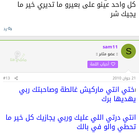
كل واحد عينو على بعيرو ما تديري خير ما
يجيك شر
رد
sam11
S
:: عضو مثابر ::
أحباب اللمة
21 جوان 2010
#13
ختي انتي ماركيش غالطة وصاحبتك ربي
ا
يهديها برك
انتي درتي اللي عليك وربي يجازيك كل خير ما
تحطي والو في بالك