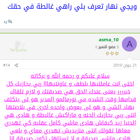
ويجي نهار تعرف بلي راهي غالطة في حقك
رد
asma_10
A
:: عضو مُتميز ::
21 جوان 2010
#14
سلام عليكم و رحمه الله و بركاته
اختى انت عاملتيها بلطف و عاونتيهااا ربي يجازيك كل
خيرررر يعنى عندك الحق هي صديقتك و لازم تلقاك
قدامها وقت الشده مي نورمالمو المدير هو لى يتكلف
بهاد الشي و هو لى يعوض واحده اخرى في بلاصتها
انتى ربي يجازيك الجنه و ماراكيش غاليطة و هادى هي
الدنيا زيد كيفاش هادى ماشي كامل عقليه كي تهدري
معاها تقولك انتى متزيديش تهدري معاي و بلعي
هادى ماشي صديقة و لا تستاهل تكون صديقة انا