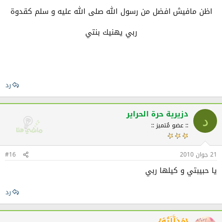
اظن مافيش افضل من رسول الله صلى الله عليه و سلم كقدوة
ربي يهنيك بنتي
رد
دزيرية حرة الحراير
د
:: عضو مُتميز ::
21 جوان 2010
#16
يا حبيبتي و كيلها ربي
رد
{مُدَلَّلَتُهُ}