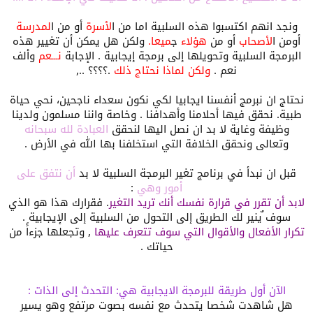
ونجد انهم اكتسبوا هذه السلبية اما من ا
لأسرة
أو من ا
لمدرسة
أومن ا
لأصحاب
أو من
هؤلاء
ج
ميعا
.
ولكن هل يمكن أن تغيير هذه
البرمجة السلبية وتحويلها إلى برمجة إيجابية . الإجابة
نـــعم
وألف
نعم .
ولكن لماذا نحتاج ذلك
.؟؟؟؟ ..,
نحتاج ان نبرمج أنفسنا ايجابيا لكي نكون سعداء ناجحين، نحي حياة
طبية. نحقق فيها أحلامنا وأهدافنا . وخاصة واننا مسلمون ولدينا
وظيفة وغاية لا بد ان نصل اليها لنحقق
العبادة لله سبحانه
وتعالى ونحقق الخلافة التي استخلفنا بها الله في الأرض .
قبل ان نبدأ في برنامج تغير البرمجة السلبية لا بد
أن نتفق على
أمور وهي
:
لابد أن تقرر
في قرارة نفسك أنك تريد التغير
. فقرارك هذا هو الذي
سوف ٌينير لك الطريق إلى التحول من السلبية إلى الإيجابية .
تكرار الأفعال والأقوال التي سوف تتعرف عليها
, وتجعلها جزءاًَ من
حياتك .
الآن
أول طريقة للبرمجة الايجابية هي
: التحدث إلى الذات
:
هل شاهدت شخصا يتحدث مع نفسه بصوت مرتفع وهو يسير