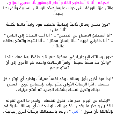
ضعيفة
،
أنا لا أستطيع الكلام
أمام الجمهور
،أنا
عصبي المزاج
،
والآن مزق الورقة التي دونت عليها هذه الرسائل السلبية وألق بها
بعيداً.
*دون خمس رسائل ذاتية إيجابية تعطيك قوة وابداً دائما بكلمة
"أنا" مثل :
"أنا أستطيع الامتناع عن التدخين" .. " أنا أحب التحدث إلى الناس "
.. " أنا ذاكرتي قوية "…أنا إنسان ممتاز " .. أنا نشيط وأتمتع بطاقة
عالية ".
*دون رسالتك الإيجابية في مفكرة صغيرة واحتفظ بها معك دائما .
*والآن خذ نفساً عميقاً ، واقرأ الرسالات واحدة تلو الأخرى إلى أن
تستو عبهم .
*ابدأ مرة أخرى بأول رسالة ، وخذ نفساً عميقاً ، واطرد أي توتر داخل
جسمك ، اقرأ الرسالة الأولى عشر مرات بإحساس قوي ، أغمض
عيناك وتخيل نفسك بشكلك الجديد ثم أفتح عينيك .
*ابتداء من اليوم احذر ماذا تقول لنفسك ، واحذر ما الذي تقوله
للآخرين واحذر ما يقول الآخرون لك ، لو لاحظت أي رسالة سلبية قم
بإلغائها بأن تقول "
" ، وقم باستبدالها برسالة أخرى إيجابية .
ألغي