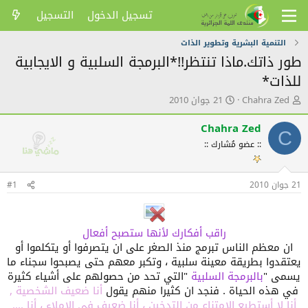
تسجيل الدخول
التسجيل
التنمية البشرية وتطوير الذات
طور ذاتك.ماذا تنتظر!!*البرمجة السلبية و الايجابية
للذات*
ك
ت
Chahra Zed
21 جوان 2010
ا
ا
ت
ر
Chahra Zed
C
ب
ي
:: عضو مُشارك ::
ا
خ
ل
ا
م
ل
21 جوان 2010
و
ن
#1
ض
ش
و
ر
ع
راقب أفكارك لأنها ستصبح أفعال
ان معظم الناس تبرمج منذ الصغر على ان يتصرفوا أو يتكلموا أو
يعتقدوا بطريقة معينة سلبية ، وتكبر معهم حتى يصبحوا سجناء ما
يسمى "
بالبرمجة السلبية
"التي تحد من حصولهم على أشياء كثيرة
في هذه الحياة . فنجد ان كثيرا منهم يقول
أنا ضعيف الشخصية ,
أنا لا
أستطيع الامتناع من التدخين ، أنا ضعيف
في الإملاء ، أنا
....