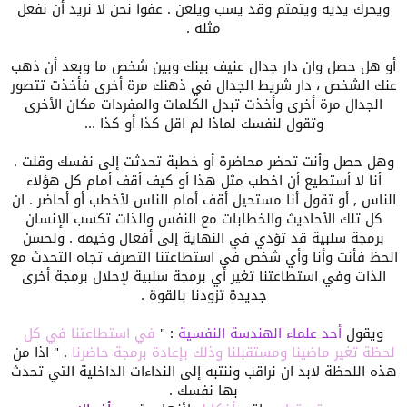
ويحرك يديه ويتمتم وقد يسب ويلعن . عفوا نحن لا نريد أن نفعل
مثله .
أو هل حصل وان دار جدال عنيف بينك وبين شخص ما وبعد أن ذهب
عنك الشخص ، دار شريط الجدال في ذهنك مرة أخرى فأخذت تتصور
الجدال مرة أخرى وأخذت تبدل الكلمات والمفردات مكان الأخرى
وتقول لنفسك لماذا لم اقل كذا أو كذا ...
وهل حصل وأنت تحضر محاضرة أو خطبة تحدثت إلى نفسك وقلت .
أنا لا أستطيع أن اخطب مثل هذا أو كيف أقف أمام كل هؤلاء
الناس , أو تقول أنا مستحيل أقف أمام الناس لأخطب أو أحاضر . ان
كل تلك الأحاديث والخطابات مع النفس والذات تكسب الإنسان
برمجة سلبية قد تؤدي في النهاية إلى أفعال وخيمه . ولحسن
الحظ فأنت وأنا وأي شخص في استطاعتنا التصرف تجاه التحدث مع
الذات وفي استطاعتنا تغير أي برمجة سلبية لإحلال برمجة أخرى
جديدة تزودنا بالقوة .
ويقول
أحد علماء
الهندسة النفسية
: "
في استطاعتنا في كل
لحظة تغير ماضينا ومستقبلنا وذلك
بإعادة
برمجة حاضرنا
. " اذا من
هذه اللحظة لابد ان نراقب وننتبه إلى النداءات الداخلية التي تحدث
بها نفسك .