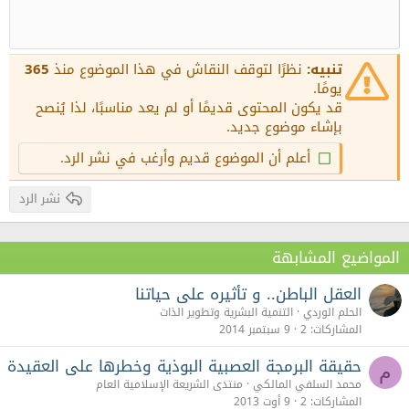
زيادة المسافة البادئة
10
عنوان 1
حذف المسودة
محاذاة للوسط
Book Antiqua
12
إنقاص المسافة البادئة
محاذاة لليمين
Courier New
عنوان 2
15
Georgia
Justify text
تنبيه:
نظرًا لتوقف النقاش في هذا الموضوع منذ
365
عنوان 3
18
يومًا.
Tahoma
قد يكون المحتوى قديمًا أو لم يعد مناسبًا، لذا يُنصح
22
Times New Roman
بإشاء موضوع جديد.
26
Trebuchet MS
أعلم أن الموضوع قديم وأرغب في نشر الرد.
Verdana
نشر الرد
المواضيع المشابهة
العقل الباطن.. و تأثيره على حياتنا
الحلم الوردي
التنمية البشرية وتطوير الذات
المشاركات
2
9 سبتمبر 2014
حقيقة البرمجة العصبية البوذية وخطرها على العقيدة
م
محمد السلفي المالكي
منتدى الشريعة الإسلامية العام
المشاركات
2
9 أوت 2013