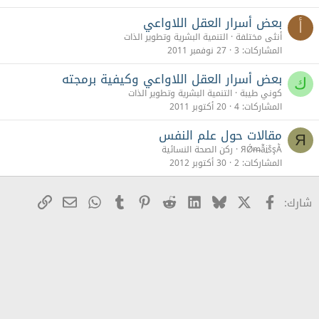
بعض أسرار العقل اللاواعي
أ
أنثى مختلفة
التنمية البشرية وتطوير الذات
المشاركات
3
27 نوفمبر 2011
بعض أسرار العقل اللاواعي وكيفية برمجته
ك
كوني طيبة
التنمية البشرية وتطوير الذات
المشاركات
4
20 أكتوبر 2011
مقالات حول علم النفس
Я
ЯǾᵯẫḭṧşẰ
ركن الصحة النسائية
المشاركات
2
30 أكتوبر 2012
X
Facebook
Bluesky
LinkedIn
Reddit
Pinterest
Tumblr
WhatsApp
رابط
البريد الإلكترو
شارك: