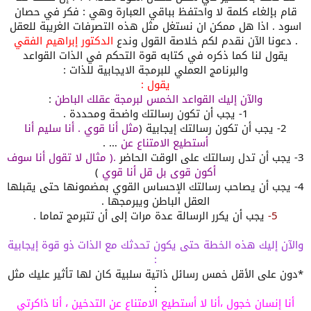
قام بإلغاء كلمة لا واحتفظ بباقي العبارة وهي : فكر في حصان
اسود . اذا هل ممكن ان نستغل مثل هذه التصرفات الغريبة للعقل
. دعونا الآن نقدم لكم خلاصة القول وندع
الدكتور إبراهيم الفقي
يقول لنا كما ذكره في كتابه قوة التحكم في الذات القواعد
والبرنامج العملي للبرمجة الايجابية للذات :
يقول
:
والآن إليك القواعد الخمس لبرمجة عقلك الباطن
:
1- يجب أن تكون رسالتك واضحة ومحددة .
2- يجب أن تكون رسالتك إيجابية (
مثل أنا قوي . أنا سليم أنا
أستطيع الامتناع عن
… .
3- يجب أن تدل رسالتك على الوقت الحاضر
.( مثال لا
تقول أنا سوف
أكون قوى بل قل أنا قوي
)
4- يجب أن يصاحب رسالتك الإحساس القوي بمضمونها حتى يقبلها
العقل الباطن ويبرمجها .
5-
يجب أن يكرر الرسالة عدة مرات إلى أن تتبرمج تماما .
والآن إليك
هذه الخطة حتى يكون تحدثك مع الذات ذو قوة إيجابية
:
*دون على الأقل خمس رسائل ذاتية سلبية كان لها تأثير عليك مثل
:
أنا إنسان خجول
،أنا لا أستطيع
الامتناع عن التدخين
،
أنا ذاكرتي