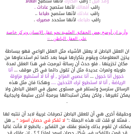
وقد قيل
: راقب
أفكارك
لأنها ستصبح
أفعالا
راقب
أفعالك
لأنها ستصبح
عادات
.
راقب
عادتك
لأنها ستصبح
طباعا
..
راقب
طباعك
لأنها ستحدد
مصيرك
.
وأريد ان أوضح بعض الحقائق
العلمية نحو عقل الإنسان ونركز خاصة
على العقل الباطن
. ::
ان العقل الباطن لا يعقل الأشياء مثل العقل الواعي فهو ببساطة
يخزن المعلومات ويقوم بتكرارها فيما بعد كلما تم استدعاوها من
مكان تخزينها . فلو حدث أن رسالة تبرمجت في هذا العقل لمدة
طويله ولمرات عديدة مثل أن تقول دائما في كل موقف …
أنا
خجول أنا خجول
…
أنا عصبي
المزاج , أو أنا لا أستطيع مزاولة
الرياضة , أنا لا
استطيع ترك التدخين ….
وهكذا فان مثل هذه
الرسائل سترسخ وتستقر في مستوى عميق في العقل الباطن ولا
يمكن تغيرها , ولكن يمكن استبدالها ببرمجة أخرى سليمة وايجابية
.
وحقيقة أخرى هي أن للعقل الباطن تصرفات غريبة لابد أن ننتبه لها
. فمثلا لو قلت لك هذه الجملة :"
لا تفكر في حصان
اسود
"
,, هل
يمكنك ان تقوم بذلك وتمنع عقلك من التفكير . بالطبع لا فأنت غالبا
قد قمت بالتفكير في شكل حصان اسود لماذا ؟ ؟ . إن عقلك قد