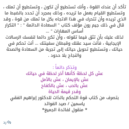
تأكد أن عندك القوة ، وأنك تستطيع أن تكون ، وتستطيع أن تملك ،
وتستطيع القيام بعمل ما تريده ، وذلك بمجرد أن تحدد بالضبط ما
الذي تريده وأن تتحرك في هذا الاتجاه بكل ما تملك من قوة ، وقد
قال في ذلك جيم رون مؤلف كتاب " السعادة الدائمة " : " التكرار
أساس المهارات " …
لذلك عليك بأن تثق فيما تقوله ، وأن تكرر دائما لنفسك الرسالات
الإيجابية ، فأنت سيد عقلك وقبطان سفينتك … أنت تحكم في
حياتك ، وتستطيع تحويل حياتك إلى تجربة من السعادة والصحة
والنجاح بلا حدود .
وتذكر دائماً
:
عش كل لحظة كأنها آخر لحظة في حياتك
عش بالإيمان ، عش بالأمل
عش بالحب ، عش بالكفاح
وقدر قيمة الحياة
بتصرف من كتاب قوة التحكم بالذات للدكتور إبراهيم الفقي
ياسمين / صيد الفوائد​
* منقول لفائدة الجميع*​
رد