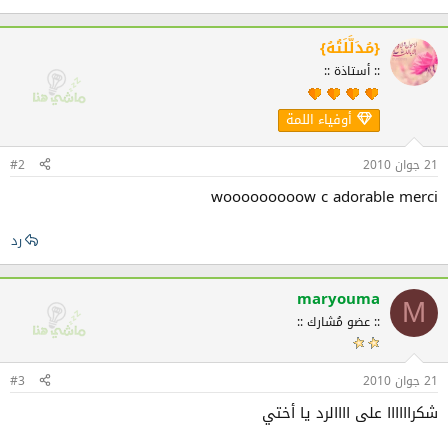
{مُدَلَّلَتُهُ}
:: أستاذة ::
أوفياء اللمة
21 جوان 2010
#2
wooooooooow c adorable merci
رد
maryouma
M
:: عضو مُشارك ::
21 جوان 2010
#3
شكراااااا على اااالرد يا أختي