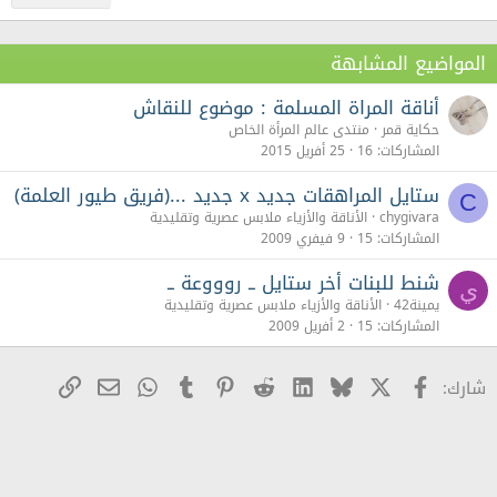
المواضيع المشابهة
أناقة المراة المسلمة : موضوع للنقاش
حكاية قمر
منتدى عالم المرأة الخاص
المشاركات
16
25 أفريل 2015
ستايل المراهقات جديد x جديد ...(فريق طيور العلمة)
C
chygivara
الأناقة والأزياء ملابس عصرية وتقليدية
المشاركات
15
9 فيفري 2009
شنط للبنات أخر ستايل ــ روووعة ــ
ي
يمينة42
الأناقة والأزياء ملابس عصرية وتقليدية
المشاركات
15
2 أفريل 2009
X
Facebook
Bluesky
LinkedIn
Reddit
Pinterest
Tumblr
WhatsApp
رابط
البريد الإلكترو
شارك: