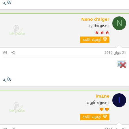
رد
Nono d'alger
N
:: عضو فعّال ::
أوفياء اللمة
21 جوان 2010
#4
رد
im£ne
I
:: عضو متألق ::
أوفياء اللمة