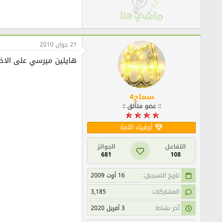
21 جوان 2010
هايلين ميرسي على الاختي
سماح4
:: عضو متألق ::
أوفياء اللمة
التفاعل
الجوائز
681
108
تاريخ التسجيل
16 أوت 2009
المشاركات
3,185
آخر نشاط
3 أفريل 2020