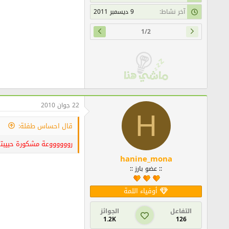
آخر نشاط
9 ديسمبر 2011
1/2
22 جوان 2010
H
قال احساس طفلة:
رووووووعة مشكورة حبيبت
hanine_mona
:: عضو بارز ::
أوفياء اللمة
التفاعل
الجوائز
1.2K
126