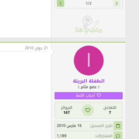
1/2
21 جوان 2010
ا
الطفلة البريئة
:: عضو مثابر ::
أحباب اللمة
التفاعل
الجوائز
167
7
تاريخ التسجيل
16 مارس 2010
المشاركات
1,189