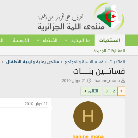
المنتديات
ما الجديد
الأعضاء
الأوسمة
ال
المشاركات الجديدة
المنتديات
قسم الأسرة والمجتمع
منتدى رعاية وتربية الأطفال
فساتــــين بنــــــات
ك
ت
hanine_mona
21 جوان 2010
ا
ا
1
2
3
التالي
ت
ر
ب
ي
ا
خ
21 جوان 2010
ل
ا
H
م
ل
و
ن
ض
ش
و
ر
ع
hanine_mona