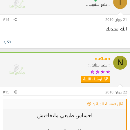
ا
:: عضو منتسِب ::
21 جوان 2010
#14
الله يهديك
رد
naGam
N
:: عضو متألق ::
أوفياء اللمة
22 جوان 2010
#15
قال همسة الجزائر:
احساس طبيعي ماتخافيش