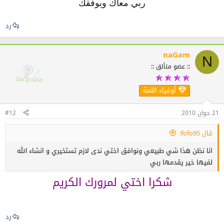
ربي معاك ويوفقك
رد
naGam
N
:: عضو متألق ::
أوفياء اللمة
21 جوان 2010
#12
قال fofo95:
انا نظن هذا شي طبيعي ونوافق اختي ندى لازم تستخيري و انشاء الله
لفيها خير يقدمها ربي
شكرا اختي لمرورك الكريم
رد