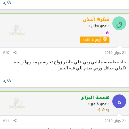
رد
قَطٌر❀ الٌنَـدَى
ق
:: عضو فعّال ::
أوفياء اللمة
21 جوان 2010
#10
حاجة طبيعية جابليي ربي علي خاطر زواح تجربة مهمة وبها رايحة
تكملي حياتك وربي يقدم للي فيه الخير
رد
همسة الجزائر
ه
:: عضو مُتميز ::
21 جوان 2010
#11