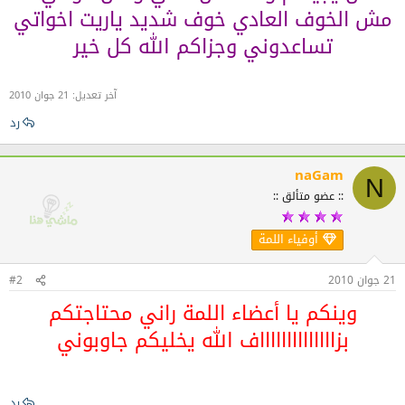
مش الخوف العادي خوف شديد ياريت اخواتي
تساعدوني وجزاكم الله كل خير
آخر تعديل:
21 جوان 2010
رد
naGam
N
:: عضو متألق ::
أوفياء اللمة
21 جوان 2010
#2
وينكم يا أعضاء اللمة راني محتاجتكم
بزااااااااااااااف الله يخليكم جاوبوني
رد