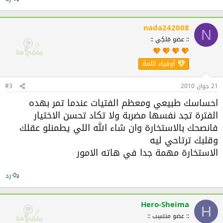
nada242008
N
:: عضو مَلكِي ::
أوفياء اللمة
21 جوان 2010
#3
احساسك طبيعي ومعظم الفتيات عندما تمر بهده
الفترة تجد نفسها مضربة ولا تكاد تحسن الاختيار
فانصحك بالاستخارة وان شاء الله اللي يطمنلو عقلك
وقلبك ترتاحي ليه
الاستخارة مهمة جدا في هاته الامور
رد
Hero-Sheima
H
:: عضو منتسِب ::