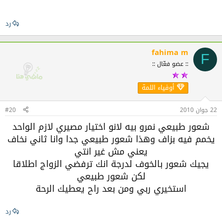
رد
fahima m
F
:: عضو فعّال ::
أوفياء اللمة
22 جوان 2010
#20
شعور طبيعي نمرو بيه لانو اختيار مصيري لازم الواحد
يخمم فيه بزاف وهذا شعور طبيعي جدا وانا ثاني نخاف
يعني مش غير انتي
يجيك شعور بالخوف لدرجة انك ترفضي الزواج اطلاقا
لكن شعور طبيعي
استخيري ربي ومن بعد راح يعطيك الرحة
رد