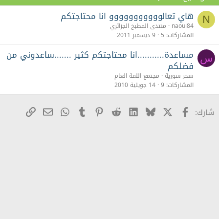
هاي تعالووووووووووو انا محتاجتكم
N
naoui84
منتدى المطبخ الجزائري
المشاركات
5
9 ديسمبر 2011
مساعدة...........انا محتاجتكم كثير .......ساعدوني من
س
فضلكم
سحر سورية
مجتمع اللمة العام
المشاركات
9
14 جويلية 2010
X
Facebook
Bluesky
LinkedIn
Reddit
Pinterest
Tumblr
WhatsApp
رابط
البريد الإلكترو
شارك: