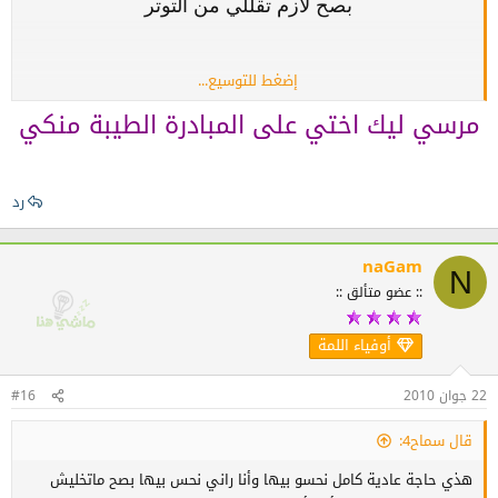
بصح لازم تقللي من التوتر
إضغط للتوسيع...
لان التوتر يشوش افكارك
مرسي ليك اختي على المبادرة الطيبة منكي
خصوصا ان الزواج خطوة مهمة في حياتك
رد
naGam
واعتبريها شي عادي واحد وجا يتقدملك حاجة نورمال
N
:: عضو متألق ::
يعجبك اقبلي وماتحشميش وادا ماعجبكش ماتقبليش
أوفياء اللمة
وخلي امك هي اللي تساعدك في هاد الشي
22 جوان 2010
#16
قال سماح4:
هذي حاجة عادية كامل نحسو بيها وأنا راني نحس بيها بصح ماتخليش