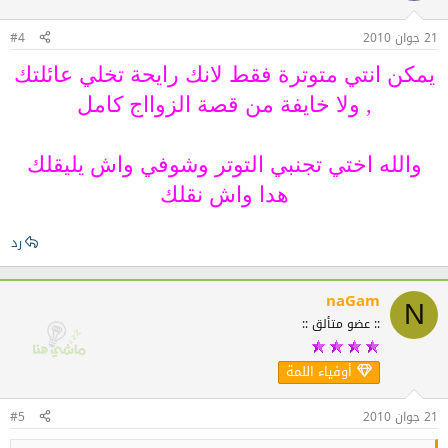
21 جوان 2010
#4
يمكن انتي متوترة فقط لانك رايحة تخلي عائلتك
, ولا خايفة من قصة الزوااج كامل
والله اختي تجنبي التوتر وشوفي واش يليقلك
هدا واش نقلك​
رد
naGam
N
:: عضو متألق ::
أوفياء اللمة
21 جوان 2010
#5