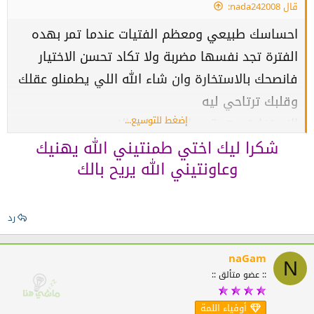
قال nada242008:
احساسك طبيعي ومعظم الفتيات عندما تمر بهده
الفترة تجد نفسها مضربة ولا تكاد تحسن الاختيار
فانصحك بالاستخارة وان شاء الله اللي يطمنلو عقلك
وقلبك ترتاحي ليه
إضغط للتوسيع...
الاستخارة مهمة جدا في هاته الامور
شكرا ليك اختي طمنتيني الله يهنيك
وعاونتيني الله يريح بالك
رد
naGam
N
:: عضو متألق ::
أوفياء اللمة