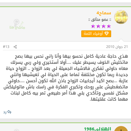
سماح4
:: عضو متألق ::
أوفياء اللمة
21 جوان 2010
#13
هذي حاجة عادية كامل نحسو بيها وأنا راني نحس بيها بصح
ماتخليش الخوف يسيطر عليك ....أولا أستخيري ولي ربي يسرلك
معاه حاولي تفكري فالاشياء الجميلة لي بعد الزواج .. الزواج حياة
جديدة ربما تكون مختلفة تماما على الحياة لي تعيشيها وانتي
عازبة ...بصح اكيد أيجابيات الزواج باذن الله تكون أحسن ....حاولي
ماتضغطيش على روحك وتكبري الفكرة في راسك باش ماتوليلكش
مشكل نفسي وتأكدي بلي هذا أمر طبيعي تمر بيه كامل لبنات
مهما كانت عقليتها.
رد
الهلالي1986