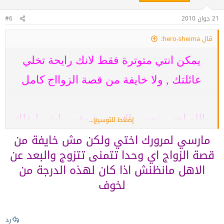
21 جوان 2010
#6
قال hero-sheima:
يمكن انتي متوترة فقط لانك رايحة تخلي
عائلتك , ولا خايفة من قصة الزوااج كامل
والله اختي تجنبي التوتر وشوفي واش يليقلك
إضغط للتوسيع...
مارسي لمرورك اختي ولكن مش خايفة من
هدا واش نقلك​
قصة الزواج اي وحدا تتمنى تتزوج والبعد عن
الاهل مانظنش اذا كان لهذه الدرجة من
لخوف
رد