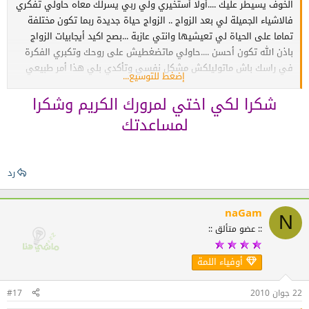
الخوف يسيطر عليك ....أولا أستخيري ولي ربي يسرلك معاه حاولي تفكري
ربي معاك ويوفقك
فالاشياء الجميلة لي بعد الزواج .. الزواج حياة جديدة ربما تكون مختلفة
تماما على الحياة لي تعيشيها وانتي عازبة ...بصح اكيد أيجابيات الزواج
باذن الله تكون أحسن ....حاولي ماتضغطيش على روحك وتكبري الفكرة
في راسك باش ماتوليلكش مشكل نفسي وتأكدي بلي هذا أمر طبيعي
إضغط للتوسيع...
تمر بيه كامل لبنات مهما كانت عقليتها.
شكرا لكي اختي لمرورك الكريم وشكرا
لمساعدتك
رد
naGam
N
:: عضو متألق ::
أوفياء اللمة
22 جوان 2010
#17