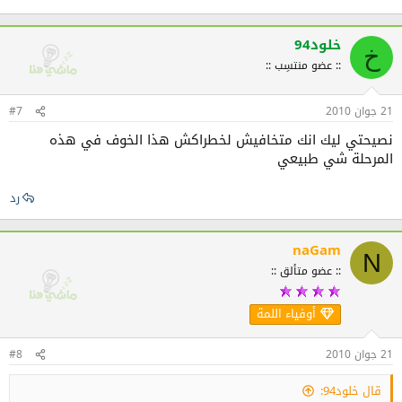
خلود94
خ
:: عضو منتسِب ::
21 جوان 2010
#7
نصيحتي ليك انك متخافيش لخطراكش هذا الخوف في هذه
المرحلة شي طبيعي
رد
naGam
N
:: عضو متألق ::
أوفياء اللمة
21 جوان 2010
#8
قال خلود94: