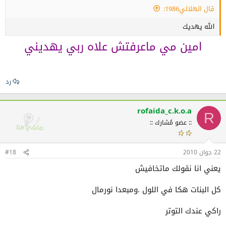
قال الهلالي1986:
الله يهديك
امين مي ماعرفتش علاه ربي يهديني
رد
rofaida_c.k.o.a
R
:: عضو مُشارك ::
22 جوان 2010
#18
يعني انا نقولك ماتخافيش
كل البنات هكا في اللول .ومبعدا نورمال
راكي عندك التوتر