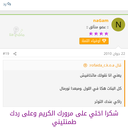
رد
naGam
N
:: عضو متألق ::
أوفياء اللمة
22 جوان 2010
#19
قال rofaida_c.k.o.a:
يعني انا نقولك ماتخافيش
كل البنات هكا في اللول .ومبعدا نورمال
راكي عندك التوتر
شكرا اختي على مرورك الكريم وعلى ردك
طمنتيني