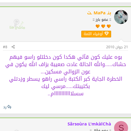
بنـ MaPa ـت
:: عضو بارز ::
أوفياء اللمة
21 جوان 2010
#8
بوه عليك كون قآلي هكدا كون دخلتلو راسو فيهم
حشاك.....والله الحالة عادت صعيبة بزاف الله يكون في
عون الزوالي مسكين...
الخطرة الجاية كبر آلكتبة راسي راهو يسطر وزدتلي
بكتيبتك.....مرسي ليك
سسلاااااااااااام..
رد
Sârsoùra L'mkàlChà
S
:: عضو فعّال ::