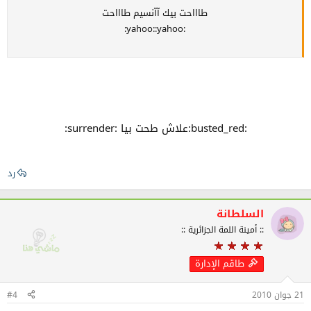
طاااحت بيك آآنسيم طاااحت
:yahoo::yahoo:
:busted_red:علاش طحت بيا :surrender:
رد
السلطانة
:: أمينة اللمة الجزائرية ::
طاقم الإدارة
21 جوان 2010
#4