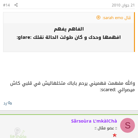
21 جوان 2010
#14
قال sarah emo:
الفاهم يفهم
افهمها وحدك و كان طولت الحالة نقلك :glare:
والله مفهمت فهميني يرحم باباك متخلهاليش في قلبي كاش
ميصرالي :scared:
رد
Sârsoùra L'mkàlChà
S
:: عضو فعّال ::