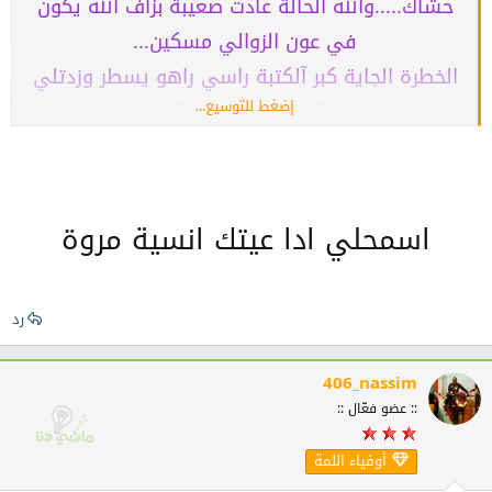
حشاك.....والله الحالة عادت صعيبة بزاف الله يكون
في عون الزوالي مسكين...
الخطرة الجاية كبر آلكتبة راسي راهو يسطر وزدتلي
إضغط للتوسيع...
بكتيبتك.....مرسي ليك
سسلاااااااااااام..
اسمحلي ادا عيتك انسية مروة
رد
406_nassim
:: عضو فعّال ::
أوفياء اللمة