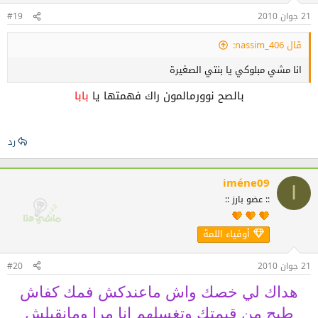
21 جوان 2010
#19
قال 406_nassim:
انا مشي مبلوكي يا بنتي الصغيرة
بالصح نوورمالمون راك فهمتها يا
بابا
رد
iméne09
I
:: عضو بارز ::
أوفياء اللمة
21 جوان 2010
#20
هداك لي خصك واش ماعندكش فمك كفاش
طيح من قيمتك وتغسلهم انا مرا ومانقبلش