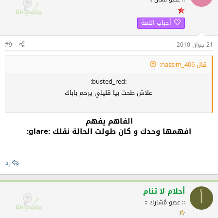
أحباب اللمة
21 جوان 2010
#9
قال 406_nassim:
:busted_red:
علاش طحت بيا قليلي يرحم باباك
الفاهم يفهم
افهمها وحدك و كان طولت الحالة نقلك :glare:
رد
أحلام لا تنام
أ
:: عضو مُشارك ::