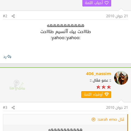
أحباب اللمة
21 جوان 2010
#2
ههههههههههه
طاااحت بيك آآنسيم طاااحت
:yahoo::yahoo:
رد
406_nassim
:: عضو فعّال ::
أوفياء اللمة
21 جوان 2010
#3
قال sarah emo:
ههههههههههه