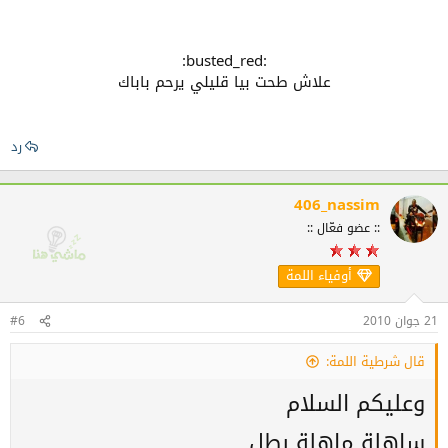
:busted_red:
علاش طحت بيا قليلي يرحم باباك
رد
406_nassim
:: عضو فعّال ::
أوفياء اللمة
21 جوان 2010
#6
قال شرطية اللمة:
وعليكم السلام
ساهلة ماهلة بطل