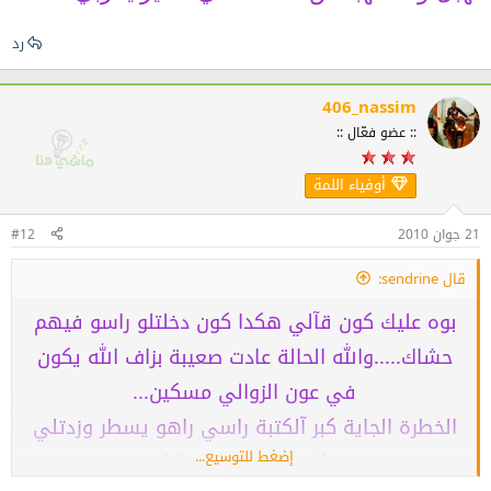
رد
406_nassim
:: عضو فعّال ::
أوفياء اللمة
21 جوان 2010
#12
قال sendrine:
بوه عليك كون قآلي هكدا كون دخلتلو راسو فيهم
حشاك.....والله الحالة عادت صعيبة بزاف الله يكون
في عون الزوالي مسكين...
الخطرة الجاية كبر آلكتبة راسي راهو يسطر وزدتلي
إضغط للتوسيع...
بكتيبتك.....مرسي ليك