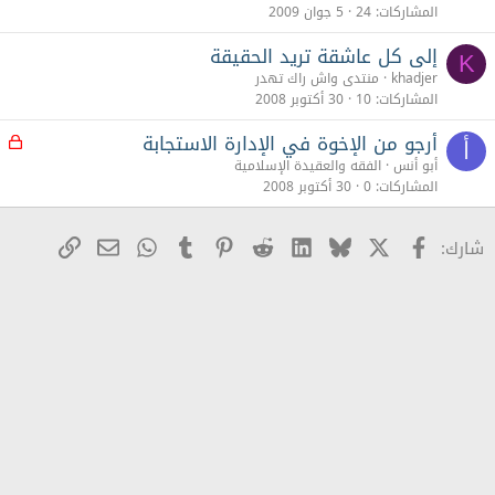
المشاركات
24
5 جوان 2009
إلى كل عاشقة تريد الحقيقة
K
khadjer
منتدى واش راك تهدر
المشاركات
10
30 أكتوبر 2008
أرجو من الإخوة في الإدارة الاستجابة
م
أ
غ
أبو أنس
الفقه والعقيدة الإسلامية
ل
المشاركات
0
30 أكتوبر 2008
ق
X
Facebook
Bluesky
LinkedIn
Reddit
Pinterest
Tumblr
WhatsApp
رابط
البريد الإلكترو
شارك: