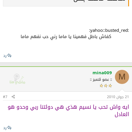
:yahoo::busted_red:
كفاش باطل فهمينا يا ماما رني حب نفهم ماما
رد
mina009
M
:: عضو مُتميز ::
21 جوان 2010
#7
ايه واش تحب يا نسيم هذي هي دولتنا ربي وحدو هو
العادل
رد