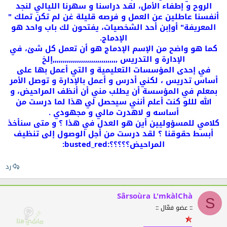
الروح و إطفاء الأمل، لقد دراسنا و سهرنا الليالي لنجد
أنفسنا عاطلين عن العمل و فرصه قليلة غن لم تكن تملك "
المعريفة" أوإبن أحد الشخصيات، يفتحون لك باب واحد هو
الإدماج.
كما هو واضح من الإسم الإدماج هو أن تعمل كل شئ، في
الإدارة و التدريس ,,,,,,,,,,,,,,,,,,,,,,,,,,,,,,,,إلخ
في إحدى المؤسسات التعليمية و التي أعمل بها على
أساس تدريس ، لكني أدرس و أعمل بالإدارة و توصل الأمر
بمعلم في المؤسسة أن يطلب مني أن أنظف المراحيض، و
الله لللو كنت أعلم أنني سيحصل لي هذا لما درست من
أساسه و لاهدرت مالي و مجهودي .
كلامي للمسؤوليين أين هو العدل في هذا ؟ و متى سنأخذ
أبسط حقوقنا ؟ لقد درست من أجل الوصول إلى تنظيف
المراحيض؟؟؟؟؟:busted_red:
رد
Sârsoùra L'mkàlChà
S
:: عضو فعّال ::