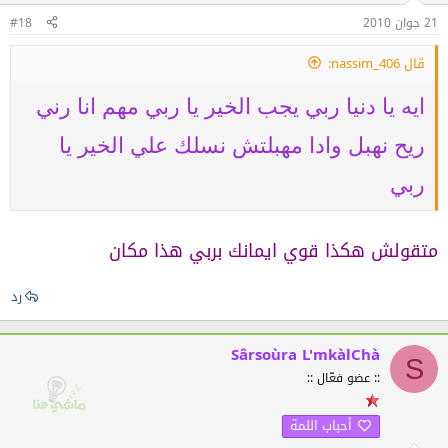
21 جوان 2010
#18
قال 406_nassim:
ايه يا دنيا ربي يجب الخير يا ربي مهم انا رني
ريح نهبل وادا مهبلتش نسلك علي الخير يا
ربي
متقولش هكذا قوي ايمانك بربي هذا مكان
رد
Sârsoùra L'mkàlChà
S
:: عضو فعّال ::
أحباب اللمة