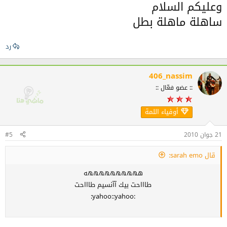
وعليكم السلام
ساهلة ماهلة بطل
رد
406_nassim
:: عضو فعّال ::
أوفياء اللمة
21 جوان 2010
#5
قال sarah emo:
ههههههههههه
طاااحت بيك آآنسيم طاااحت
:yahoo::yahoo: