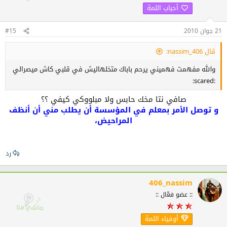
أحباب اللمة
21 جوان 2010
#15
قال 406_nassim:
والله مفهمت فهميني يرحم باباك متخلهاليش في قلبي كاش ميصرالي
:scared:
صافي نتا مخك حابس ولا مبلووكي كيفي ؟؟
و توصل الأمر بمعلم في المؤسسة أن يطلب مني أن أنظف
المراحيض،
رد
406_nassim
:: عضو فعّال ::
أوفياء اللمة