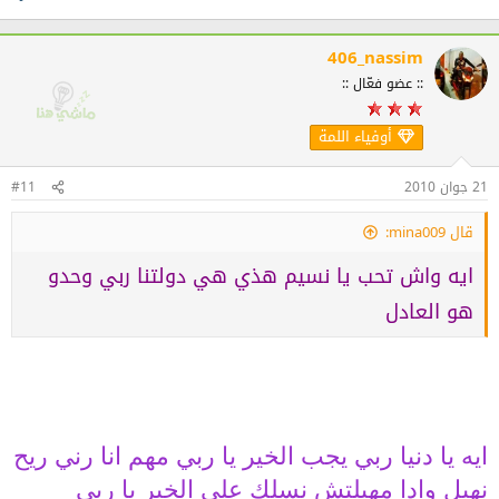
406_nassim
:: عضو فعّال ::
أوفياء اللمة
21 جوان 2010
#11
قال mina009:
ايه واش تحب يا نسيم هذي هي دولتنا ربي وحدو
هو العادل
ايه يا دنيا ربي يجب الخير يا ربي مهم انا رني ريح
نهبل وادا مهبلتش نسلك علي الخير يا ربي