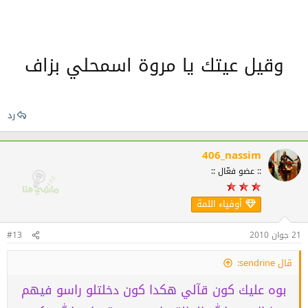
سسلاااااااااااام..
وقيل عيتك يا مروة اسمحلي بزاف
رد
406_nassim
:: عضو فعّال ::
أوفياء اللمة
21 جوان 2010
#13
قال sendrine:
بوه عليك كون قآلي هكدا كون دخلتلو راسو فيهم