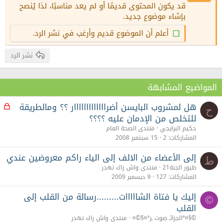
قد يكون المحتوى قديمًا أو لم يعد مناسبًا، لذا يُنصح
22
Times New Roman
بإشاء موضوع جديد.
26
Trebuchet MS
أعلم أن الموضوع قديم وأرغب في نشر الرد.
Verdana
نشر الرد
المواضيع المشابهة
هل لمشروب البايسن أضرااااااااااااار ؟؟ ومالطريقة
م
ح
غ
للتخلص من الإدمان عليه ؟؟؟؟
ل
حكيم البرايجي
منتدى الصحة العام
ق
المشاركات
2
15 سبتمبر 2008
إلى الأعضاء من الالف إلى الياء راكم معروضين عندي
ط
طيور الجنة21
منتدى واش راك تهدر
المشاركات
127
9 ديسمبر 2009
إليك يا فتاة الشااااات.........رسالة من القلب إلى
©
القلب
©§¤°الجزائـ صوت ـر°¤§©¤
منتدى واش راك تهدر