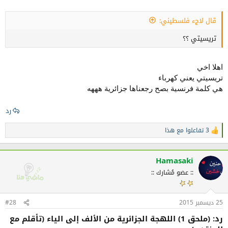
قال لاجء فلسطيني:
تريسيتي ؟؟
اهلا اخي
تريسيتي يعني كهرباء
هي كلمة فرنسية بصح رجعناها جزائرية هههه
رد
3 تفاعلوا مع هذا
ا
ل
ت
ف
Hamasaki
ا
:: عضو مُشارك ::
ع
ل
ا
ت
25 ديسمبر 2015
#28
:
رد: (ملحق 1) اللهجة الجزائرية من الألف إلى الياء (تأقلم مع