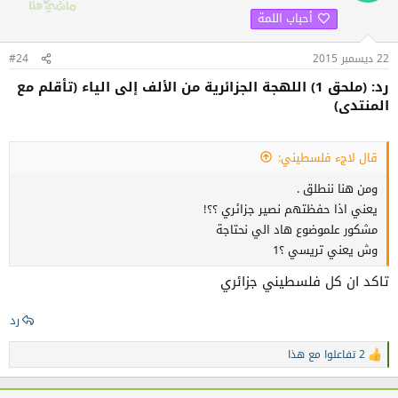
ل
أحباب اللمة
ا
ت
:
22 ديسمبر 2015
#24
رد: (ملحق 1) اللهجة الجزائرية من الألف إلى الياء (تأقلم مع
المنتدى)
قال لاجء فلسطيني:
ومن هنا ننطلق .
يعني اذا حفظتهم نصير جزائري ؟؟!
مشكور علموضوع هاد الي نحتاجة
وش يعني تريسي ؟1
تاكد ان كل فلسطيني جزائري
رد
2 تفاعلوا مع هذا
ا
ل
ت