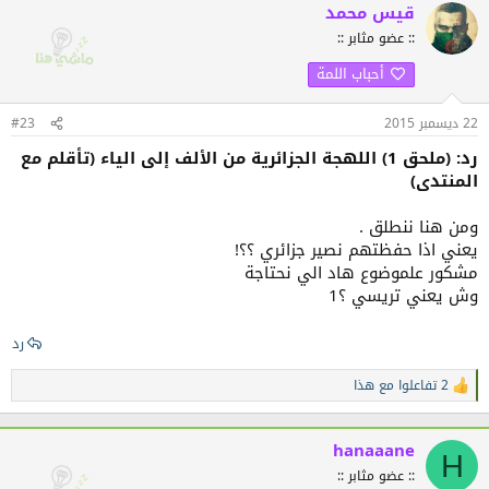
ف
قيس محمد
ا
:: عضو مثابر ::
ع
ل
أحباب اللمة
ا
ت
:
22 ديسمبر 2015
#23
رد: (ملحق 1) اللهجة الجزائرية من الألف إلى الياء (تأقلم مع
المنتدى)
ومن هنا ننطلق .
يعني اذا حفظتهم نصير جزائري ؟؟!
مشكور علموضوع هاد الي نحتاجة
وش يعني تريسي ؟1
رد
2 تفاعلوا مع هذا
ا
ل
ت
ف
hanaaane
H
ا
:: عضو مثابر ::
ع