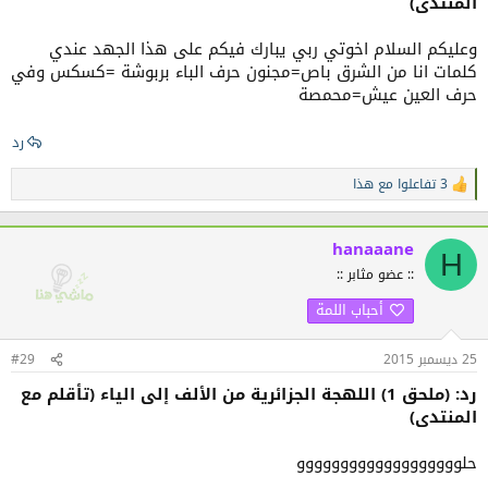
المنتدى)
وعليكم السلام اخوتي ربي يبارك فيكم على هذا الجهد عندي
كلمات انا من الشرق باص=مجنون حرف الباء بربوشة =كسكس وفي
حرف العين عيش=محمصة
رد
3 تفاعلوا مع هذا
ا
ل
ت
ف
hanaaane
H
ا
:: عضو مثابر ::
ع
ل
أحباب اللمة
ا
ت
:
25 ديسمبر 2015
#29
رد: (ملحق 1) اللهجة الجزائرية من الألف إلى الياء (تأقلم مع
المنتدى)
حلووووووووووووووووووو