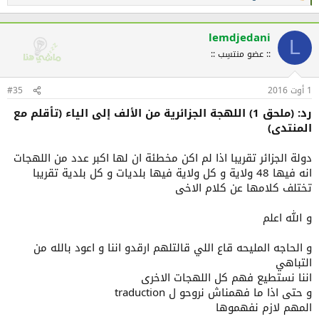
ل
ت
ف
lemdjedani
L
ا
:: عضو منتسِب ::
ع
ل
ا
1 أوت 2016
ت
#35
:
رد: (ملحق 1) اللهجة الجزائرية من الألف إلى الياء (تأقلم مع
المنتدى)
دولة الجزائر تقريبا اذا لم اكن مخطئة ان لها اكبر عدد من اللهجات
انه فيها 48 ولاية و كل ولاية فيها بلديات و كل بلدية تقريبا
تختلف كلامها عن كلام الاخى
و الله اعلم
و الحاجه المليحه قاع اللي قالتلهم ارقدو اننا و اعود بالله من
التباهي
اننا نستطيع فهم كل اللهجات الاخرى
و حتى اذا ما فهمناش نروحو ل traduction
المهم لازم نفهموها