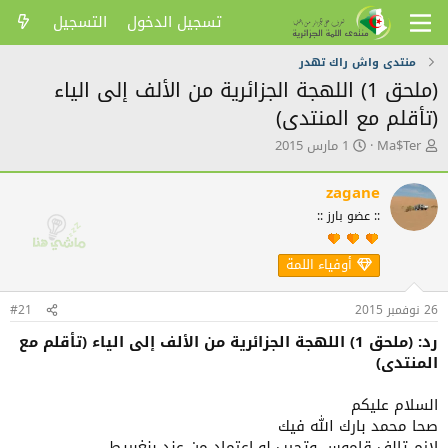
تسجيل الدخول
التسجيل
منتدى واش راك تهدر
(ملحق 1) اللهجة الجزائرية من الألف إلى الياء
(تأقلم مع المنتدى)
ك
ت
Ma$Ter
1 مارس 2015
ا
ا
ت
ر
zagane
ب
ي
ا
خ
:: عضو بارز ::
ل
ا
م
ل
أوفياء اللمة
و
ن
ض
ش
و
ر
26 نوفمبر 2015
#21
ع
رد: (ملحق 1) اللهجة الجزائرية من الألف إلى الياء (تأقلم مع
المنتدى)
السلام عليكم
صحا محمد بارك الله فيك
لازم تالف قاموس وتجيب لو اعتماد من عند بنغبريط