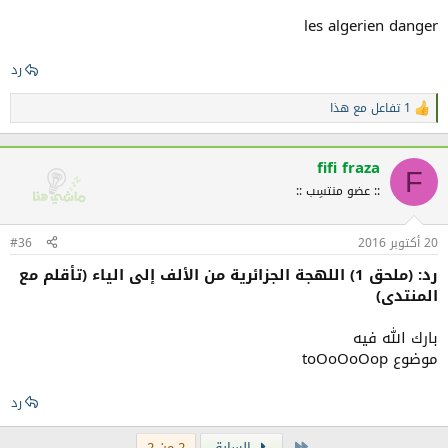
les algerien danger
رد
1 تفاعل مع هذا
ا
ل
ت
ف
fifi fraza
F
ا
:: عضو منتسِب ::
ع
ل
ا
20 أكتوبر 2016
ت
#36
:
رد: (ملحق 1) اللهجة الجزائرية من الألف إلى الياء (تأقلم مع
المنتدى)
بارك الله فيه
موضوع toOoOoOop
رد
الأولى
السابق
2 من 2