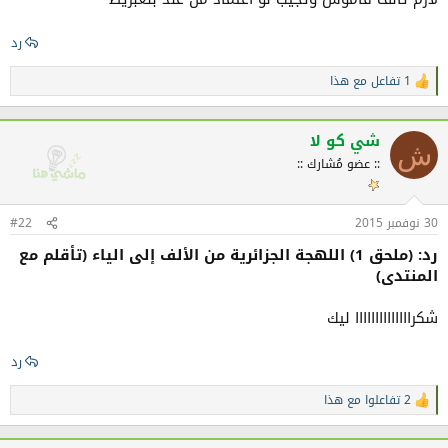
رد
1 تفاعل مع هذا
ا
ل
ت
ف
شي كو لا
ش
ا
:: عضو مُشارك ::
ع
ل
ا
ت
30 نوفمبر 2015
#22
:
رد: (ملحق 1) اللهجة الجزائرية من الألف إلى الياء (تأقلم مع
المنتدى)
شكراااااااااااااا ليك
رد
2 تفاعلوا مع هذا
ا
ل
ت