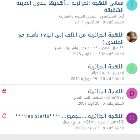
معاني اللهجة الجزائرية ...أهديها للدول العربية
آ
الشقيقة
آدم السطايفي
منتدى العلوم والمعرفة
المشاركات
8
24 أكتوبر 2017
اللهجة الجزائرية من الألف إلى الياء ( تأقلم مع
المنتدى )
** غزال الصحراء **
منتدى واش راك تهدر
المشاركات
502
1 مارس 2015
اللهجة الجزائرية
ا
اروى ج
تاريخ الجزائر
المشاركات
10
19 جويلية 2010
اللهجة الجزائرية
م
D
غ
dana1993
مجتمع اللمة العام
ل
المشاركات
5
20 أوت 2009
ق
اللهجة الجزائرية....للجميع....****les starts****
م
©
غ
©§¤°الجزائـ صوت ـر°¤§©¤
تاريخ الجزائر
ل
المشاركات
8
3 سبتمبر 2008
ق