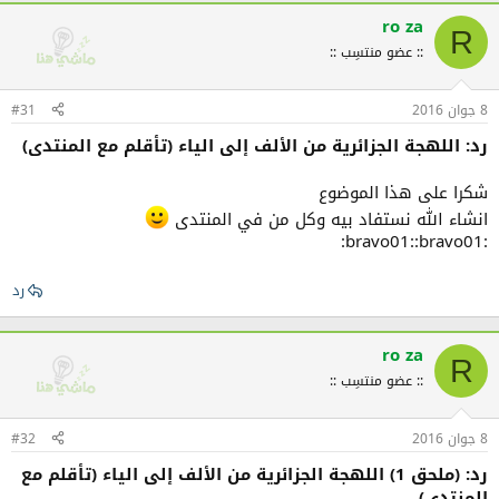
ت
ف
ro za
R
ا
:: عضو منتسِب ::
ع
ل
ا
8 جوان 2016
ت
#31
:
رد: اللهجة الجزائرية من الألف إلى الياء (تأقلم مع المنتدى)
شكرا على هذا الموضوع
انشاء الله نستفاد بيه وكل من في المنتدى
:bravo01::bravo01:
رد
ro za
R
:: عضو منتسِب ::
8 جوان 2016
#32
رد: (ملحق 1) اللهجة الجزائرية من الألف إلى الياء (تأقلم مع
المنتدى)