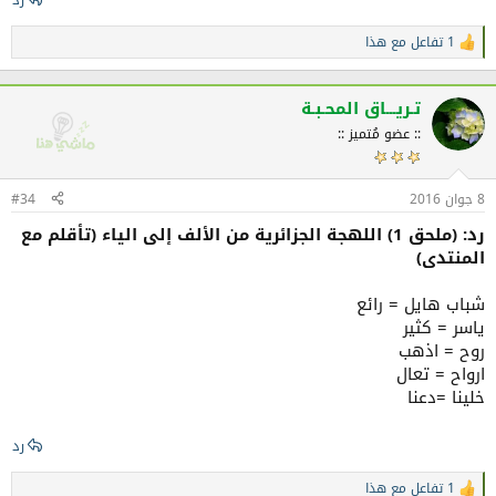
1 تفاعل مع هذا
ا
ل
ت
ف
تـريـــاق المحـبـة
ا
:: عضو مُتميز ::
ع
ل
ا
ت
8 جوان 2016
#34
:
رد: (ملحق 1) اللهجة الجزائرية من الألف إلى الياء (تأقلم مع
المنتدى)
شباب هايل = رائع
ياسر = كثير
روح = اذهب
ارواح = تعال
خلينا =دعنا
رد
1 تفاعل مع هذا
ا