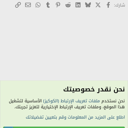
X
Facebook
Bluesky
LinkedIn
Reddit
Pinterest
Tumblr
WhatsApp
رابط
البريد الإلكترو
شارك:
نحن نقدر خصوصيتك
منتدى واش راك تهدر
نحن نستخدم
ملفات تعريف الإرتباط (الكوكيز)
الأساسية لتشغيل
الكوكيز
هذا الموقع، وملفات تعريف الإرتباط الإختيارية لتعزيز تجربتك.
اتصل بنا
شروط الاستخدام
سياسة الخصوصية
مساعدة
R
اطلع على المزيد من المعلومات وقم بتعيين تفضيلاتك
S
S
الساعة معتمدة بتوقيت (UTC+01:00). تم تحميل الصفحة على: 9:16 صباحًا.