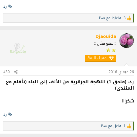
رد
3 تفاعلوا مع هذا
ا
ل
ت
ف
Djaouida
ا
:: عضو فعّال ::
ع
ل
ا
أوفياء اللمة
ت
:
26 فيفري 2016
#30
رد: (ملحق 1) اللهجة الجزائرية من الألف إلى الياء (تأقلم مع
المنتدى)
شكرااا
رد
1 تفاعل مع هذا
ا
ل