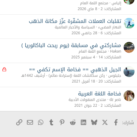
إلياس
مجتمع اللمة العام
المشاركات
2
8 ماي 2026
تقلبات العملات المشفّرة عزّز مكانة الذهب
النهار المضيء
السياسة والأخبار العالمية
المشاركات
6
28 جانفي 2026
مشاركتي في مسابقة (يوم ربحت الباكالوريا )
Hakan
مجتمع اللمة العام
المشاركات
14
4 سبتمبر 2025
الجيل الذهبي == فخامة الإسم تكفي ==
م
غ
جليلوس
ركن سكاتشات اللمة (إستراحة صائم) - أرشيف 1442هـ
ل
المشاركات
20
18 أفريل 2021
ق
فخامة اللغة العربية
ناصر dz
منتدى المنقولات الأدبية
المشاركات
2
22 جوان 2021
X
Facebook
Bluesky
LinkedIn
Reddit
Pinterest
Tumblr
WhatsApp
رابط
البريد الإلكترو
شارك: