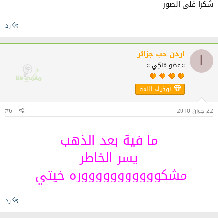
شكرا غلى الصور
رد
اردن حب جزائر
ا
:: عضو مَلكِي ::
أوفياء اللمة
22 جوان 2010
#6
ما فية بعد الذهب
يسر الخاطر
مشكوووووووووووره خيتي
رد