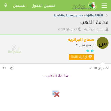
تسجيل الدخول
التسجيل
الأناقة والأزياء ملابس عصرية وتقليدية
فخامة الذهب
ك
ت
سماح الجزائريه
22 جوان 2010
ا
ا
ت
ر
سماح الجزائريه
س
ب
ي
:: عضو فعّال ::
ا
خ
ل
ا
م
ل
أوفياء اللمة
و
ن
ض
ش
22 جوان 2010
#1
و
ر
ع
فخامة الذهب ..