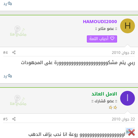
رد
HAMOUDI2000
H
:: عضو مثابر ::
أحباب اللمة
22 جوان 2010
#4
ربي يتم مشكوووووووووووووووووووورة على المجهودات
رد
الامل العائد
ا
:: عضو مُشارك ::
22 جوان 2010
#5
اوووووووووووووووووو روعة انا نحب بزاف الدهب