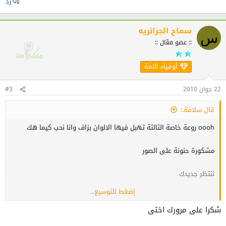
رد
سماح الجزائريه
س
:: عضو فعّال ::
أوفياء اللمة
22 جوان 2010
#3
قال سلافة.:
oooh روعة خاصة الثالثة تهبل فيها الالوان بزاف وانا نحب كيما هك
مشكورة حنونة على الصور
ننتظر جديدك
إضغط للتوسيع...
شكرا على مرورك اختى