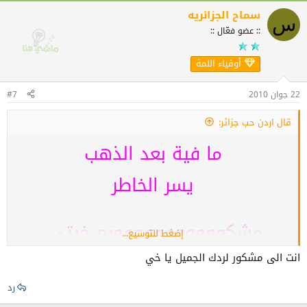
سماح الجزائريه
س
:: عضو فعّال ::
أوفياء اللمة
22 جوان 2010
#7
قال اردن حب جزائر:
ما فية بعد الذهب
يسر الخاطر
مشكوووووووووووره خيتي
إضغط للتوسيع...
انت الى مشكور لردك الجميل يا خي
رد