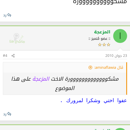
مشكوووووووووورة
رد
المزعجة
ا
:: عضو مُتميز ::
23 جوان 2010
#4
قال aminaflawia:
مشكووووووووووووورة الاخت
المزعجة
على هذا
الموضوع
عفوا اختي وشكرا لمرورك .
رد