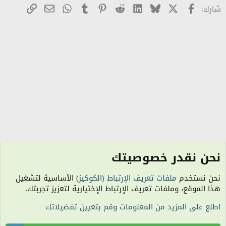
X
Facebook
Bluesky
LinkedIn
Reddit
Pinterest
Tumblr
WhatsApp
رابط
البريد الإلكترو
شارك:
نحن نقدر خصوصيتك
الزينة والعناية بالجسم والبشرة والشعر
نحن نستخدم
ملفات تعريف الإرتباط (الكوكيز)
الأساسية لتشغيل
الكوكيز
هذا الموقع، وملفات تعريف الإرتباط الإختيارية لتعزيز تجربتك.
اتصل بنا
شروط الاستخدام
سياسة الخصوصية
مساعدة
R
اطلع على المزيد من المعلومات وقم بتعيين تفضيلاتك
S
S
الساعة معتمدة بتوقيت (UTC+01:00). تم تحميل الصفحة على: 2:18 صباحًا.