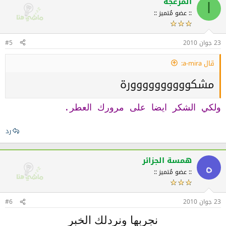
المزعجة
ا
:: عضو مُتميز ::
23 جوان 2010
#5
قال a-mira:
مشكوووووووووورة
ولكي الشكر ايضا على مرورك العطر.
رد
همسة الجزائر
ه
:: عضو مُتميز ::
23 جوان 2010
#6
نجربها ونردلك الخبر