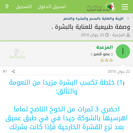
تسجيل الدخول
التسجيل
الزينة والعناية بالجسم والبشرة والشعر
وصفة طبيعية للعناية بالبشرة .
ك
ت
المزعجة
22 جوان 2010
ا
ا
ت
ر
المزعجة
ا
ب
ي
:: عضو مُتميز ::
ا
خ
ل
ا
م
ل
22 جوان 2010
و
ن
#1
ض
ش
1) خلطة تكسب البشرة مزيدا من النعومة
و
(
ر
ع
والتألق:
احضري 3 ثمرات من الخوخ الناضج تماما
اهرسيها بالشوكة جيدا في في طبق عميق
بعد نزع القشرة الخارجية فإذا كانت بشرتك