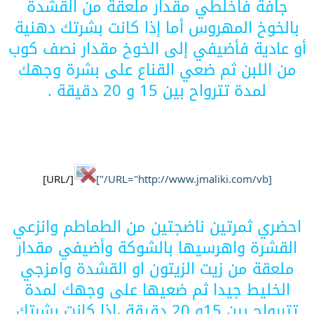
جافة فاخلطي مقدار ملعقة من القشدة
بالخوخ المهروس أما إذا كانت بشرتك دهنية
أو عادية فأضيفي إلى الخوخ مقدار نصف كوب
من اللبن ثم ضعي القناع على بشرة وجهك
لمدة تترواح بين 15 و 20 دقيقة .
[/URL]
[URL="http://www.jmaliki.com/vb/"]
احضري ثمرتين ناضجتين من الطماطم وانزعي
القشرة واهرسيها بالشوكة وأضيفي مقدار
ملعقة من زيت الزيتون او القشدة وامزجي
الخليط جيدا ثم ضعيها على وجهك لمدة
تتررواح بين 15و 20 دقيقة ،إذا كانت بشرتك