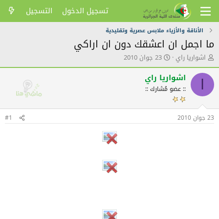
تسجيل الدخول
التسجيل
الأناقة والأزياء ملابس عصرية وتقليدية
ما اجمل ان اعشقك دون ان اراكي
ك
ت
اشواريا راي
23 جوان 2010
ا
ا
ت
ر
اشواريا راي
ا
ب
ي
:: عضو مُشارك ::
ا
خ
ل
ا
م
ل
23 جوان 2010
و
ن
#1
ض
ش
و
ر
ع