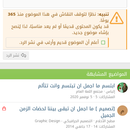
12
إنقاص المسافة البادئة
محاذاة لليمين
Courier New
عنوان 2
15
Georgia
Justify text
تنبيه:
نظرًا لتوقف النقاش في هذا الموضوع منذ
365
عنوان 3
18
يومًا.
Tahoma
قد يكون المحتوى قديمًا أو لم يعد مناسبًا، لذا يُنصح
22
Times New Roman
بإشاء موضوع جديد.
26
Trebuchet MS
أعلم أن الموضوع قديم وأرغب في نشر الرد.
Verdana
نشر الرد
المواضيع المشابهة
ابتسم ما اجمل ان تبتسم وانت تتألم
إلياس
مجتمع اللمة العام
المشاركات
5
5 نوفمبر 2020
[تصميم ] ما اجمل ان تبقى بيننا لحضات الزمن
م
م
غ
الجميل
ل
مطبخ الأحلام
التصميم الجرافيكي - Graphic Design
ق
المشاركات
14
17 جانفي 2014