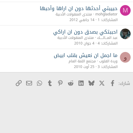
حبيبتي أحدثها دون ان اراها وأحبها
M
mohgladiator
منتدى المنقولات الأدبية
المشاركات
1
14 جانفي 2012
احببتكي بصدق دون ان اراكي
عبد المـــالـــــك
منتدى المنقولات الأدبية
المشاركات
4
4 جوان 2010
ما اجمل ان نعيش بقلب ابيض
و
وردة القلوب
مجتمع اللمة العام
المشاركات
3
25 أوت 2010
X
Facebook
Bluesky
LinkedIn
Reddit
Pinterest
Tumblr
WhatsApp
رابط
البريد الإلكترو
شارك: