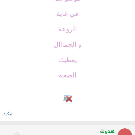
في غاية
الروعة
و الجمااال
يعطيك
الصحة
رد
هدولة