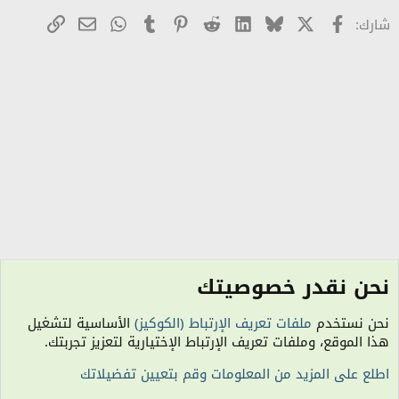
X
Facebook
Bluesky
LinkedIn
Reddit
Pinterest
Tumblr
WhatsApp
رابط
البريد الإلكترو
شارك:
نحن نقدر خصوصيتك
الأناقة والأزياء ملابس عصرية وتقليدية
نحن نستخدم
ملفات تعريف الإرتباط (الكوكيز)
الأساسية لتشغيل
الكوكيز
هذا الموقع، وملفات تعريف الإرتباط الإختيارية لتعزيز تجربتك.
اتصل بنا
شروط الاستخدام
سياسة الخصوصية
مساعدة
R
اطلع على المزيد من المعلومات وقم بتعيين تفضيلاتك
S
S
الساعة معتمدة بتوقيت (UTC+01:00). تم تحميل الصفحة على: 12:39 صباحًا.