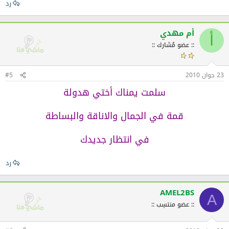
رد
أم مهدي
أ
:: عضو مُشارك ::
23 جوان 2010
#5
سلمت يمناك أختي هدولة
قمة في الجمال والاناقة والبساطة
في انتظار جديدك
رد
AMEL2BS
A
:: عضو منتسِب ::