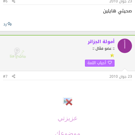
23 جوان 2010
#6
صحيتي هايلين
رد
أمولة الجزائر
أ
:: عضو فعّال ::
أحباب اللمة
23 جوان 2010
#7
عزيزتي
موضوعك