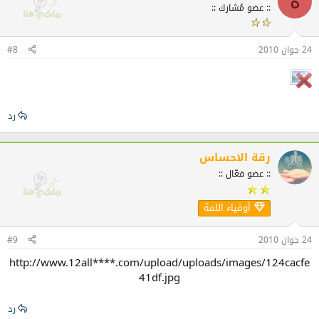
ه
:: عضو مُشارك ::
24 جوان 2010
#8
رد
رقة الاحساس
:: عضو فعّال ::
أوفياء اللمة
24 جوان 2010
#9
http://www.12all****.com/upload/uploads/images/124cacfe
41df.jpg​
رد