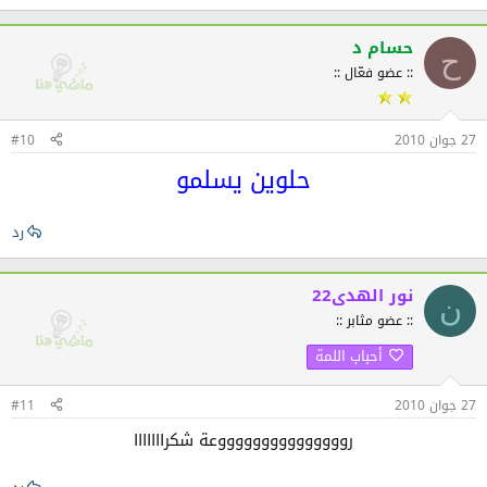
حسام د
ح
:: عضو فعّال ::
27 جوان 2010
#10
حلوين يسلمو
رد
نور الهدى22
ن
:: عضو مثابر ::
أحباب اللمة
27 جوان 2010
#11
روووووووووووووووعة شكرااااااا​