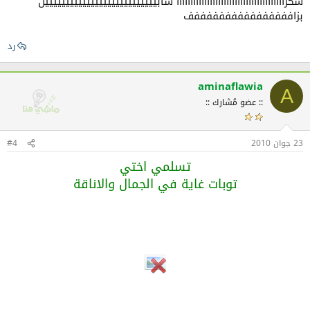
شكرااااااااااااااااااااااااااااااااااااااا شابييييييييييييييييييييييييييين
بزاففففففففففففففففف
رد
aminaflawia
A
:: عضو مُشارك ::
23 جوان 2010
#4
تسلمي اختي
توبات غاية في الجمال والاناقة