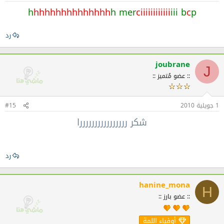
h
hhhhhhhhhhhhhh
h mer
ciiiiiiiiiiii
iii b
c
p
رد
joubrane
J
:: عضو مُتميز ::
1 جويلية 2010
#15
شكر ررررررررررررررررا
رد
hanine_mona
H
:: عضو بارز ::
أوفياء اللمة