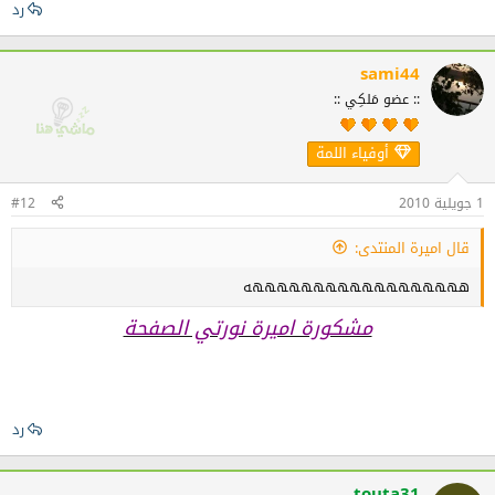
رد
sami44
:: عضو مَلكِي ::
أوفياء اللمة
1 جويلية 2010
#12
قال اميرة المنتدى:
ههههههههههههههههههه
مشكورة اميرة نورتي الصفحة
رد
touta31