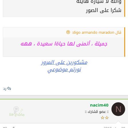
والله لا سيارة هايلة
شكرا على الصور
قال digo armando maradon:
جميلة ، أتمنى لها حياةا سعيدة ، ههه
مشكورين على المرور
نورتم موضوعي
رد
nacim40
N
:: عضو مُشارك ::