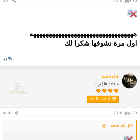
30 جوان 2010
#9
هههههههههههههههههههههههههههههههههه
اول مرة نشوفها شكرا لك
رد
sami44
:: عضو مَلكِي ::
أوفياء اللمة
30 جوان 2010
#10
قال nacim40: