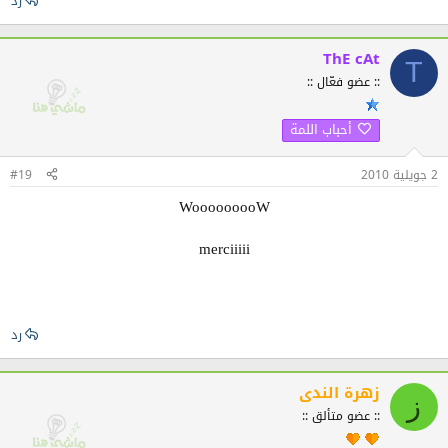
رد
ThE cAt
T
:: عضو فعّال ::
أحباب اللمة
2 جويلية 2010
#19
WooooooooW
merciiiii
رد
زهرة الندى
ز
:: عضو متألق ::