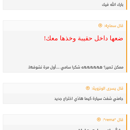
بارك الله فيك
قال سماح4:
ضعها داخل حقيبة وخذها معك!
ممكن تصير؟ ههههههه شكرا سامي ....أول مرة نشوفها.
قال يسرى الونزوية:
جامني شفت سيارة كيما هاذي اختراع جديد
قال °rema°: