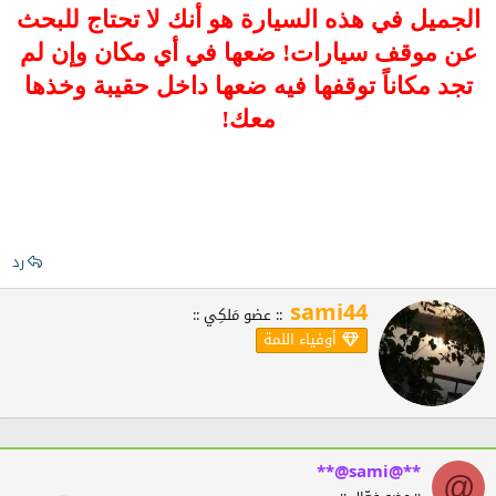
الجميل في هذه السيارة هو أنك لا تحتاج للبحث
عن موقف سيارات! ضعها في أي مكان وإن لم
تجد مكاناً توقفها فيه ضعها داخل حقيبة وخذها
معك!
رد
sami44
W
:: عضو مَلكِي ::
r
أوفياء اللمة
i
t
t
e
n
b
y
**@sami@**
@