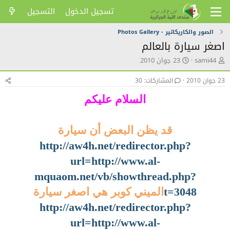
تسجيل الدخول
التسجيل
الصور والكاريكاتير - Photos Gallery
اصغر سيارة بالعالم
ك
ت
sami44
23 جوان 2010
ا
ا
ت
ر
23 جوان 2010
المشاركات: 30
ب
ي
ا
خ
السلام عليكم
ل
ا
م
ل
و
ن
قد يظن البعض أن سيارة
ض
ش
و
ر
http://aw4h.net/redirector.php?
ع
url=http://www.al-
mquaom.net/vb/showthread.php?
t=3048
الميني كوبر هي اصغر سيارة
http://aw4h.net/redirector.php?
url=http://www.al-