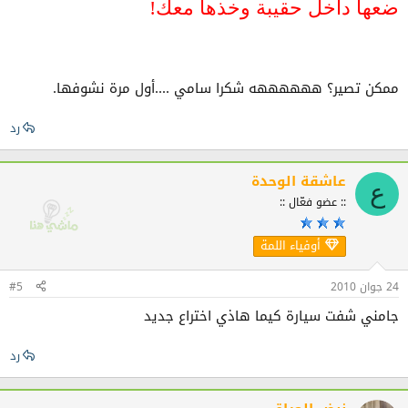
ضعها داخل حقيبة وخذها معك!
للبحث عن موقف سيارات! ضعها في أي
مكان وإن لم تجد مكاناً توقفها فيه ضعها
داخل حقيبة وخذها معك!
ممكن تصير؟ ههههههه شكرا سامي ....أول مرة نشوفها.
رد
عاشقة الوحدة
ع
:: عضو فعّال ::
أوفياء اللمة
24 جوان 2010
#5
جامني شفت سيارة كيما هاذي اختراع جديد
رد