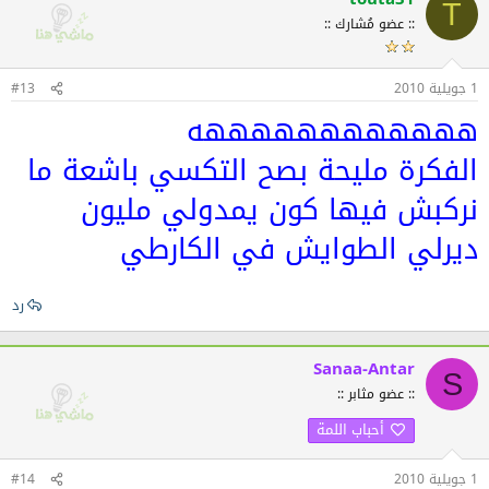
T
:: عضو مُشارك ::
1 جويلية 2010
#13
ههههههههههههه
الفكرة مليحة بصح التكسي باشعة ما
نركبش فيها كون يمدولي مليون
ديرلي الطوايش في الكارطي
رد
Sanaa-Antar
S
:: عضو مثابر ::
أحباب اللمة
1 جويلية 2010
#14