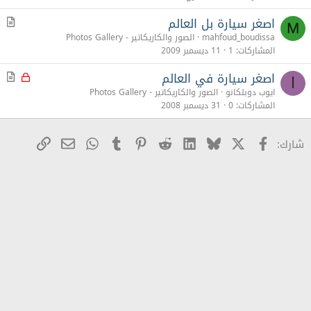
ل
اصغر سيارة بل العالم
م
M
ق
mahfoud_boudissa
الصور والكاريكاتير - Photos Gallery
ا
المشاركات
1
11 ديسمبر 2009
ل
اصغر سيارة في العالم
م
م
ا
غ
ق
ايوب دوبلكانو
الصور والكاريكاتير - Photos Gallery
ل
ا
المشاركات
0
31 ديسمبر 2008
ق
ل
X
Facebook
Bluesky
LinkedIn
Reddit
Pinterest
Tumblr
WhatsApp
رابط
البريد الإلكترو
شارك: