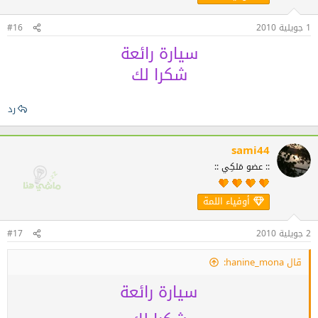
1 جويلية 2010
#16
سيارة رائعة
شكرا لك
رد
sami44
:: عضو مَلكِي ::
أوفياء اللمة
2 جويلية 2010
#17
قال hanine_mona:
سيارة رائعة