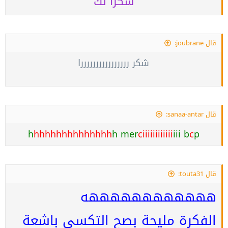
شكرا لك
قال joubrane:
شكر ررررررررررررررررا
قال sanaa-antar:
h
hhhhhhhhhhhhhh
h mer
ciiiiiiiiiiii
iii b
c
p
قال touta31:
ههههههههههههه
الفكرة مليحة بصح التكسي باشعة