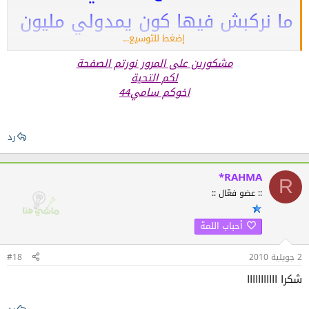
ما نركبش فيها كون يمدولي مليون
إضغط للتوسيع...
ديرلي الطوايش في الكارطي
مشكورين على المرور نورتم الصفحة
لكم التحية
اخوكم سامي44
رد
*RAHMA
R
:: عضو فعّال ::
أحباب اللمة
2 جويلية 2010
#18
شكرا ااااااااااا