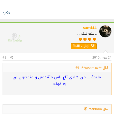
رد
sami44
:: عضو مَلكِي ::
أوفياء اللمة
24 جوان 2010
#8
قال **@sami@**:
مليحة ... مي هاذي تاع ناس متقدمين و متحضرين لي
يعرفولها ...
قال saidbba: