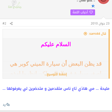
:: عضو فعّال ::
أحباب اللمة
23 جوان 2010
#2
قال sami44:
السلام عليكم
قد يظن البعض أن سيارة الميني كوبر هي
اصغر سيارة في العالم، لكن انظروا لهذه
إضغط للتوسيع...
السيارة:
مليحة ... مي هاذي تاع ناس متقدمين و متحضرين لي يعرفولها ...
رد