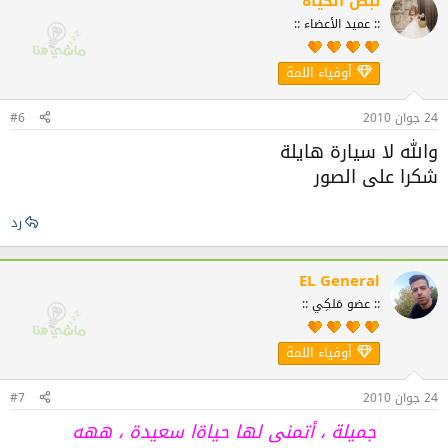
نبض الحياة
:: عميد الأعضاء ::
أوفياء اللمة
24 جوان 2010
#6
والله لا سيارة هايلة
شكرا على الصور
رد
EL General
:: عضو مَلكِي ::
أوفياء اللمة
24 جوان 2010
#7
جميلة ، أتمنى لها حياةا سعيدة ، ههه