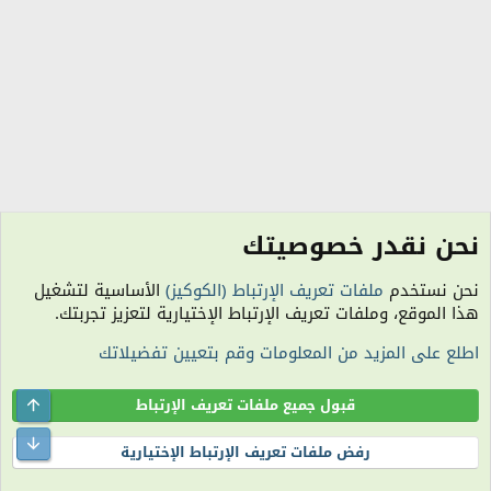
نحن نقدر خصوصيتك
الرياضة العالمية
نحن نستخدم
ملفات تعريف الإرتباط (الكوكيز)
الأساسية لتشغيل
الكوكيز
هذا الموقع، وملفات تعريف الإرتباط الإختيارية لتعزيز تجربتك.
اتصل بنا
شروط الاستخدام
سياسة الخصوصية
مساعدة
R
اطلع على المزيد من المعلومات وقم بتعيين تفضيلاتك
S
S
الساعة معتمدة بتوقيت (UTC+01:00). تم تحميل الصفحة على: 10:32 صباحًا.
المنتدى غير مسؤول عن أي اتفاق تجاري أو تعاوني بين الأعضاء، فعلى كل شخص تحمل
Top
قبول جميع ملفات تعريف الإرتباط
مسئولية نفسه.
التعليقات المنشورة لا تعبر عن رأي منتدى اللمة الجزائرية ولا نتحمل أي مسؤولية حيال
ttom
رفض ملفات تعريف الإرتباط الإختيارية
ذلك (ويتحمل كاتبها مسؤولية النشر).
®
Community platform by XenForo
© 2010-2026 XenForo Ltd.