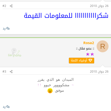
26 جوان 2010
#2
شكرااااااااااا للمعلومات القيمة
رد
Rosa2
R
:: عضو فعّال ::
أوفياء اللمة
26 جوان 2010
#3
الميدان هو الذي يقرر
~
مشكوووور خيوو
!!
موفق
رد