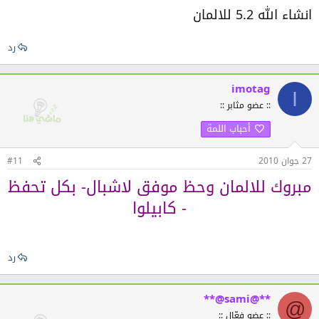
انشاء الله 5.2 للالمان
رد
imotag
I
:: عضو مثابر ::
أحباب اللمة
27 جوان 2010
#11
مبروك للالمان وحظ موفق لاشبال- بكل تحفظ
- كابيلوا
رد
**@sami@**
@
:: عضو فعّال ::