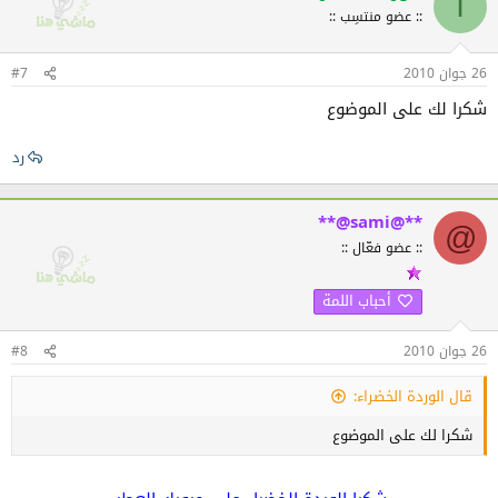
ا
:: عضو منتسِب ::
26 جوان 2010
#7
شكرا لك على الموضوع
رد
**@sami@**
@
:: عضو فعّال ::
أحباب اللمة
26 جوان 2010
#8
قال الوردة الخضراء:
شكرا لك على الموضوع