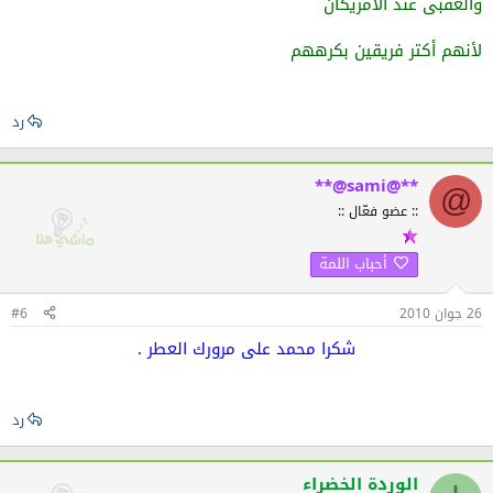
والعقبى عند الأمريكان
لأنهم أكتر فريقين بكرههم
رد
**@sami@**
@
:: عضو فعّال ::
أحباب اللمة
26 جوان 2010
#6
شكرا محمد على مرورك العطر .
رد
الوردة الخضراء