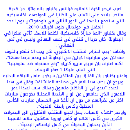
اعرب قيصر الكرة الالمانية فرانتس بكنباور بانه واثق من قدرة
منتخب بلاده على التغلب على انكلترا في المواجهة الكلاسيكية
التي ستجمع بينهما في الدور الثاني في بلومفونتين يوم الاحد
المقبل في مونديال جنوب افريقيا 2010.
وقال بكنباور "انها مباراة كلاسيكية، لكنها للاسف تأتي مبكرا في
البطولة، كان حريا ان نلتقي في نصف النهائي وليس في ثمن
النهائي".
واضاف "يجب احترام المنتخب الانكليزي، لكن يجب الا نشعر بالخوف
منه لان في مباراتيه الاولين في البطولة لم يقدم عرضا مقنعا"،
لكنه اعترف بان فريق فابيو كابيلو "رفع مستواه ضد سلوفينيا"
التي تغلب عليها 1-صفر الاربعاء.
واعتبر بكنباور بان الفارق بين المنتخبين سيكون عامل اللياقة البدنية
ويرجح ان يصب هذا الامر في مصلحة المانشافت وقال في هذا
الصدد "يبدو لي ان الانكليز متعبون وهناك سبب لهذا الامر:
اللاعبون الذي يدافعون عن الوان الاندية المحلية يخوضون مباريات
اكثر من نظرائهم من دون ان نأخذ في الحسبان مباريات الكأس
المحلية وكأس رابطة الاندية".
واوضح "لهذه الاسباب، يصل لاعبو المنتخب الانكليزي الى البطولات
الكبرى في كأس العالم او كأس اوروبا منهكين، خلافا للاعبينا
الذين يدخلون البطولة في كامل لياقتهم البدنية".