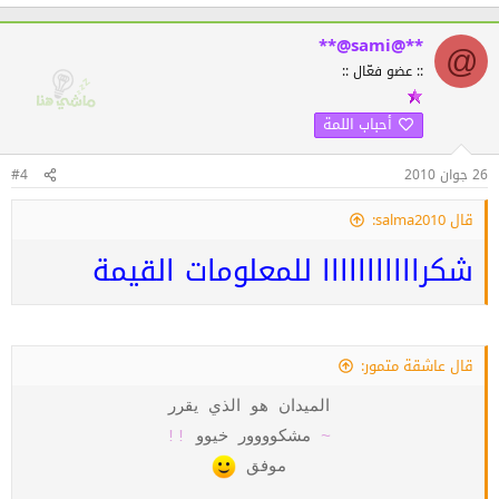
**@sami@**
@
:: عضو فعّال ::
أحباب اللمة
26 جوان 2010
#4
قال salma2010:
شكرااااااااااا للمعلومات القيمة
قال عاشقة متمور:
الميدان هو الذي يقرر
~
مشكوووور خيوو
!!
موفق