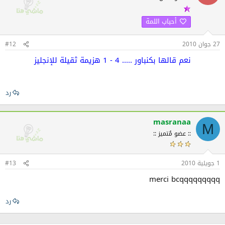
أحباب اللمة
27 جوان 2010
#12
نعم قالها بكنباور ..... 4 - 1 هزيمة ثقيلة للإنجليز
رد
masranaa
M
:: عضو مُتميز ::
1 جويلية 2010
#13
merci bcqqqqqqqqq
رد