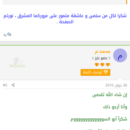
شكرا لكل من سلمى و عاشقة متمور على مروركما المشرق ، نورتم
الصفحة .
رد
محمد.م
م
:: عضو بارز ::
أوفياء اللمة
26 جوان 2010
#5
إن شاء الله تقصى
وأنا أرجو ذلك
شكرآ أبو السوووووووووووووم