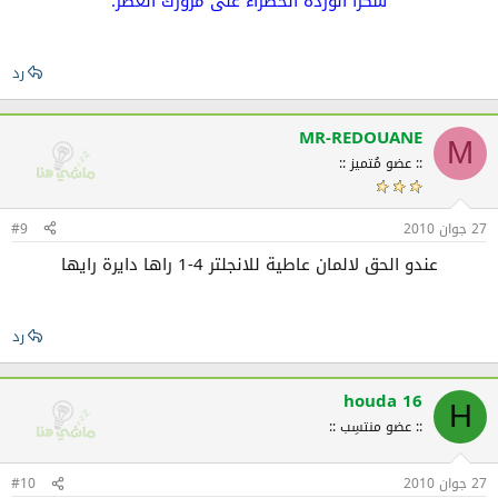
شكرا الوردة الخضراء على مرورك العطر.
رد
MR-REDOUANE
M
:: عضو مُتميز ::
27 جوان 2010
#9
عندو الحق لالمان عاطية للانجلتر 4-1 راها دايرة رايها
رد
houda 16
H
:: عضو منتسِب ::
27 جوان 2010
#10