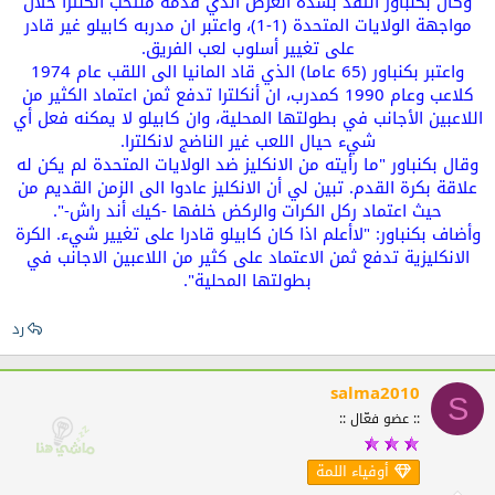
وكان بكنباور انتقد بشدة العرض الذي قدمه منتخب انكلترا خلال
مواجهة الولايات المتحدة (1-1)، واعتبر ان مدربه كابيلو غير قادر
على تغيير أسلوب لعب الفريق.
واعتبر بكنباور (65 عاما) الذي قاد المانيا الى اللقب عام 1974
كلاعب وعام 1990 كمدرب، ان أنكلترا تدفع ثمن اعتماد الكثير من
اللاعبين الأجانب في بطولتها المحلية، وان كابيلو لا يمكنه فعل أي
شيء حيال اللعب غير الناضج لانكلترا.
وقال بكنباور "ما رأيته من الانكليز ضد الولايات المتحدة لم يكن له
علاقة بكرة القدم. تبين لي أن الانكليز عادوا الى الزمن القديم من
حيث اعتماد ركل الكرات والركض خلفها -كيك أند راش-".
وأضاف بكنباور: "لاأعلم اذا كان كابيلو قادرا على تغيير شيء. الكرة
الانكليزية تدفع ثمن الاعتماد على كثير من اللاعبين الاجانب في
بطولتها المحلية".
رد
salma2010
S
:: عضو فعّال ::
أوفياء اللمة