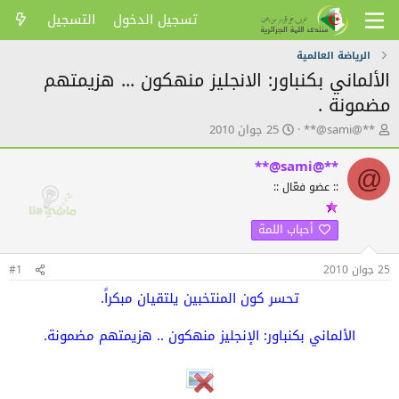
تسجيل الدخول
التسجيل
الرياضة العالمية
الألماني بكنباور: الانجليز منهكون ... هزيمتهم
مضمونة .
ك
ت
**@sami@**
25 جوان 2010
ا
ا
ت
ر
**@sami@**
@
ب
ي
:: عضو فعّال ::
ا
خ
ل
ا
م
ل
أحباب اللمة
و
ن
ض
ش
25 جوان 2010
#1
و
ر
ع
تحسر كون المنتخبين يلتقيان مبكراً.
الألماني بكنباور: الإنجليز منهكون .. هزيمتهم مضمونة.