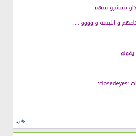
داو يمنشرو فيهم
هم و اللبسة و وووو ....
يقولو
clo:
رد