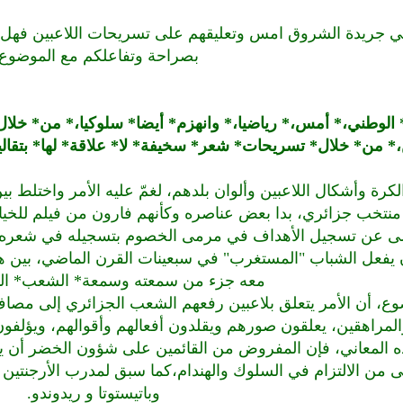
في جريدة الشروق امس وتعليقهم على تسريحات اللاعبين فهل تؤ
بصراحة وتفاعلكم مع الموضوع 
نهزم* المنتخب* الوطني،* أمس،* رياضيا،* وانهزم* أيضا* سلوكيا،* من
‬اللاعبين،* ‬من* ‬خلال* ‬تسريحات* ‬شعر* ‬سخيفة* ‬لا* علاقة* لها* بت
كرة وأشكال اللاعبين وألوان بلدهم، لغمّ عليه الأمر واختلط بي
منتخب جزائري، بدا بعض عناصره وكأنهم فارون من فيلم للخيا
لى عن تسجيل الأهداف في مرمى الخصوم بتسجيله في شعره، و
 يفعل الشباب "المستغرب" في سبعينات القرن الماضي، بين ه
معه جزء من سمعته وسمعة* ‬الشعب* ‬الذ‬‬
ع، أن الأمر يتعلق بلاعبين رفعهم الشعب الجزائري إلى مصاف
لمراهقين، يعلقون صورهم ويقلدون أفعالهم وأقوالهم، ويؤلفون 
ه المعاني، فإن المفروض من القائمين على شؤون الخضر أن يتد
ى من الالتزام في السلوك والهندام،كما سبق لمدرب الأرجنتين دا
وباتيستوتا و ريدوندو.