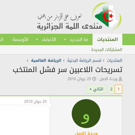
المنتديات
ما الجديد
الأعضاء
الأوسمة
ال
المشاركات الجديدة
المنتديات
قسم الرياضة البدنية
الرياضة العالمية
تسريحات اللاعبين سر فشل المنتخب
ك
ت
وردة الامل
25 جوان 2010
ا
ا
1
2
التالي
ت
ر
ب
ي
ا
خ
25 جوان 2010
ل
ا
و
م
ل
و
ن
ض
ش
و
ر
ع
وردة الامل