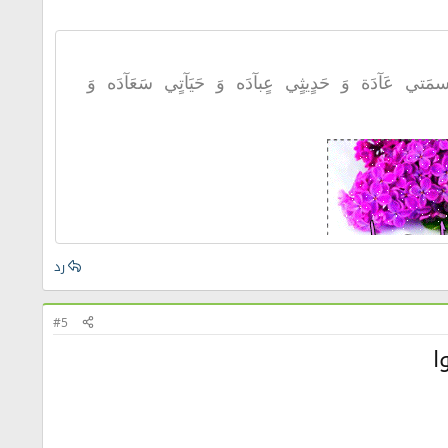
تي عَآدَة وَ حَدٍيثٍي عٍبآدَه وَ حَيَآتٍي سَعَآدَه وَ
رد
#5
ا