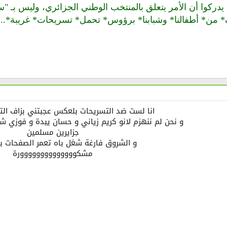
يدركوا أن الأمر يتعلق بالمنتخب الوطني الجزائري، وليس بـ "سيرك
‬غدا* ‬الآلاف* ‬من* ‬أطفالنا* ‬وشبابنا* برؤوس* تحمل* تسريحات* غر
انا لست ضد التسريحات بلعكس عجبتني بزاف ال
و نحن لم ننهزم لانو كريم زياني و حسان يبدة و فوزي شا
جزايرين مسلمين
و الشروق فارغة شغل باه تعمر الصفحات ب
مشكوووووووووووووورة​