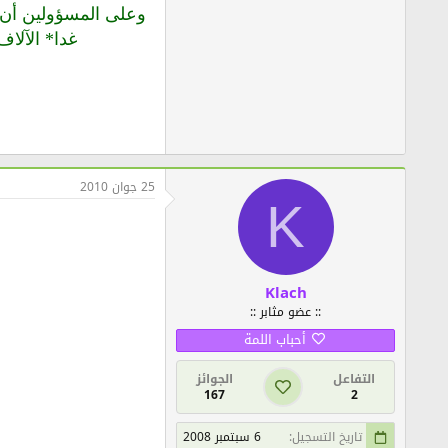
وعلى المسؤولين أن ‬‬
‬‬‬‬‬‬‬‬‬‬‬
25 جوان 2010
K
Klach
:: عضو مثابر ::
أحباب اللمة
التفاعل
الجوائز
167
2
تاريخ التسجيل
6 سبتمبر 2008