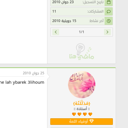
تاريخ التسجيل
23 جوان 2010
المشاركات
11
آخر نشاط
15 جويلية 2010
1/1
25 جوان 2010
ne lah ybarek 3lihoum
{مُدَلَّلَتُهُ}
:: أستاذة ::
أوفياء اللمة