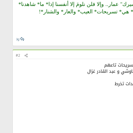
" عمار.. وإلا فلن نلومَ إلا أنفسنا إذا* ما* شاهدنا*
يبة*..* هي* تسريحات* العيب* والعار* والشنار*!
رد
#2
تسريحات تاعهم
وشي و عبد القادر غزال
دات تخرط