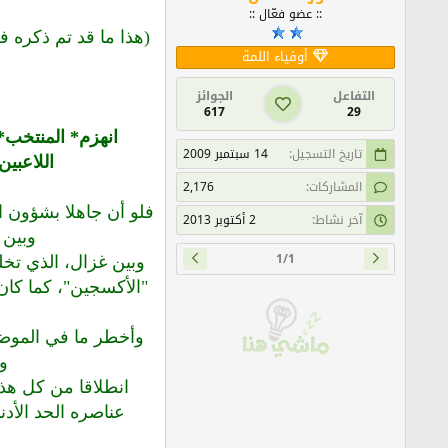
:: عضو فعّال ::
(هذا ما قد تم ذكره 
أوفياء اللمة
التفاعل
الجوائز
617
29
ا‬‬‬‬‬‬‬‬‬‬‬‬‬‬‬‬
تاريخ التسجيل
14 سبتمبر 2009
‬‬‬‬‬‬‬‬
المشاركات
2,176
فلو أن جاهلا بشؤون ال
آخر نشاط
2 أكتوبر 2013
وبين 
1/1
وبين غزال، الذي تخ
"الأكسجين"، كما كان
وأخطر ما في الموضو
وا
انطلاقا من كل هذ
عناصره الحد الأدن