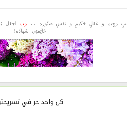
قَلبٍ رَحٍيم وَ عَقلٍ حَكيمٍ وَ نَفسٍ صَبُورَه ..
رَب
اجعَل بَسمَ
خَآتٍمَتِي شَهآدَه!
كل واحد حر في تسريحتو