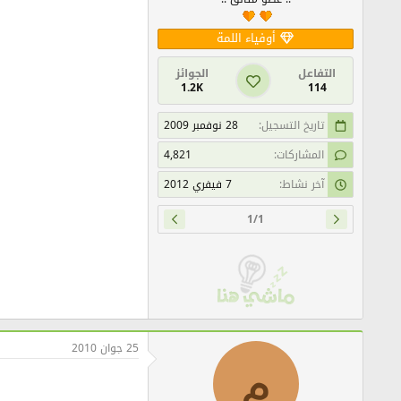
أوفياء اللمة
التفاعل
الجوائز
1.2K
114
تاريخ التسجيل
28 نوفمبر 2009
المشاركات
4,821
آخر نشاط
7 فيفري 2012
1/1
25 جوان 2010
م