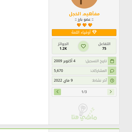
مفآهيمـ الخجل
:: عضو بارز ::
أوفياء اللمة
التفاعل
الجوائز
1.2K
75
تاريخ التسجيل
4 أكتوبر 2009
المشاركات
5,670
آخر نشاط
9 ماي 2022
1/3