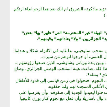
يد ماذكرته الشروق ام انك ضد هذا ارجو ابداء ارئكم
)
* خلال* الهيئة* غير* المحترمة* التي* ظهر* بها* بعض*
قاليد* الجزائريين،* ولا* بعاداتهم* وقيمهم*.
ن منتخب سلوفيني، بدا غاية في الالتزام شكلا و هنداما،
ل العلمي، أو خرجوا لتوهم من سيرك.
بين يبده وزياني وشاوشي، الذين صبغوا رؤوسهم بـ
ذا كله، ضاعت هيبة المنتخب الوطني الجزائري، وضاع
ي* يمثله*.
 النجوم، فتحولوا في زمن قياسي إلى قدوة للأطفال
الأغاني الممجدة لهم ولما حققوه.
خلوا ليعيدوا الجدية إلى صفوفه، وأن يفرضوا على
نيال باساريلا وأن فعل مع نجوم كبار بوزن كانيجيا