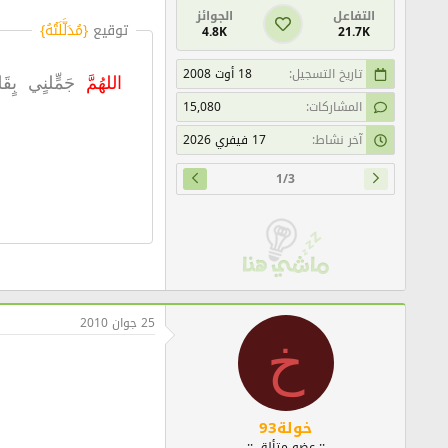
التفاعل
الجوائز
توقيع
{مُدَلَّلَتُهُ}
4.8K
21.7K
تاريخ التسجيل
18 أوت 2008
اللهُمَّ
جَمٍّلنٍي بٍ
المشاركات
15,080
آخر نشاط
17 فيفري 2026
1/3
25 جوان 2010
خ
خولة93
:: عضو متألق ::