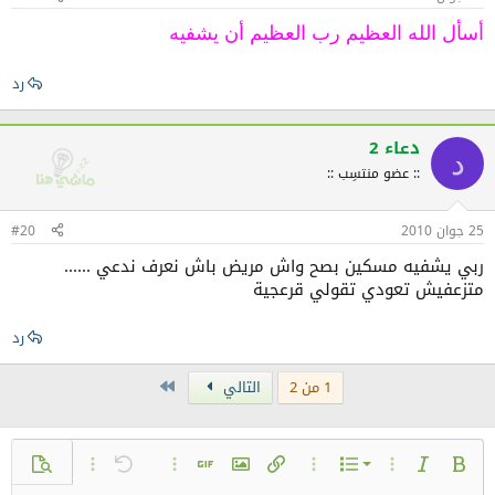
أسأل الله العظيم رب العظيم أن يشفيه
رد
دعاء 2
د
:: عضو منتسِب ::
25 جوان 2010
#20
ربي يشفيه مسكين بصح واش مريض باش نعرف ندعي ......
متزعفيش تعودي تقولي قرعجية
رد
Last
1 من 2
التالي
قائمة بتعداد رقمي
عريض
مائل
خيارات إضافية...
خيارات إضافية...
إضافة رابط
إضافة صورة
تراجع
خيارات إضافية...
إضافة صورة متحركة GIF
معاينة
خيارات إضافية..
القائمة