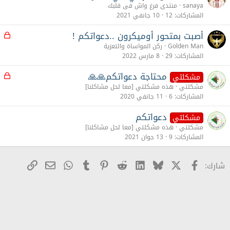
sanaya
منتدى فرغ واش فى قلبك
المشاركات
12
10 جانفي 2021
أصبت بمتحور أوميكرون ..دعواتكم !
م
غ
Golden Man
ركن المواساة والتعزية
ل
المشاركات
29
8 مارس 2022
ق
محتاجة دعواتكم🙏🙏
م
مشكلتي
غ
مشكلتي
هذه مشكلتي [معا لحل مشاكلنا]
ل
المشاركات
6
11 جانفي 2020
ق
دعواتكم
مشكلتي
مشكلتي
هذه مشكلتي [معا لحل مشاكلنا]
المشاركات
9
13 جوان 2021
X
Facebook
Bluesky
LinkedIn
Reddit
Pinterest
Tumblr
WhatsApp
رابط
البريد الإلكترو
شارك: