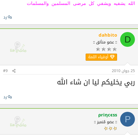
الله يشفيه ويشفي كل مرضى المسلمين والمسلمات
رد
dahbito
D
:: عضو متألق ::
أوفياء اللمة
25 جوان 2010
#9
ربي يخليكم ليا ان شاء الله
رد
ρriηсєѕѕ
Ρ
:: عضو مُتميز ::