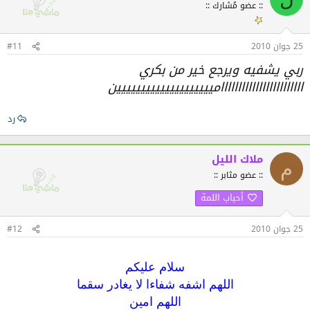
:: عضو مُشارك ::
25 جوان 2010
#11
ربي يشفيه ويرجع خير من بكري
ااااااااااااااااااااااااميييييييييييييييييييين
رد
ملاك الليل
م
:: عضو مثابر ::
أحباب اللمة
25 جوان 2010
#12
سلام عليكم
اللهم اشفه شفاءا لا يغادر سقما
اللهم امين