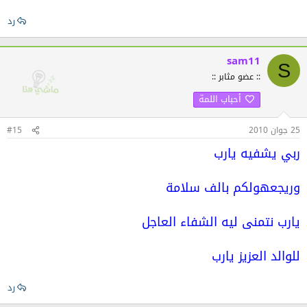
رد
sam11
S
:: عضو مثابر ::
أحباب اللمة
25 جوان 2010
#15
ربي يشفيه يارب
وريجعهولكم بالف سلامة
يارب نتمنى ليه الشفاء العاجل
للوالد العزيز يارب
رد