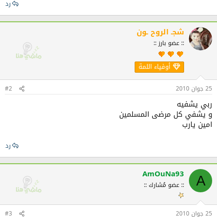
رد
شجـ الروح ـون
:: عضو بارز ::
أوفياء اللمة
25 جوان 2010
#2
ربي يشفيه
و يشفي كل مرضى المسلمين
امين يارب
رد
AmOuNa93
A
:: عضو مُشارك ::
25 جوان 2010
#3