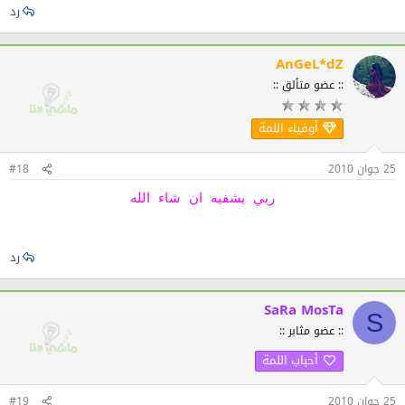
رد
AnGeL*dZ
:: عضو متألق ::
أوفياء اللمة
25 جوان 2010
#18
ربي يشفيه ان شاء الله
رد
SaRa MosTa
S
:: عضو مثابر ::
أحباب اللمة
25 جوان 2010
#19