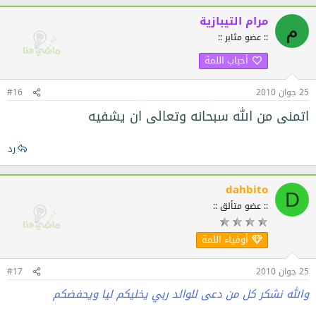
مرام التيبازية
م
:: عضو مثابر ::
أحباب اللمة
25 جوان 2010
#16
اتمنى من الله سبحانه وتعالى ان يشفيه
رد
dahbito
D
:: عضو متألق ::
أوفياء اللمة
25 جوان 2010
#17
والله نشكر كل من دعى للوالد ربي يخليكم ليا ويحفضكم