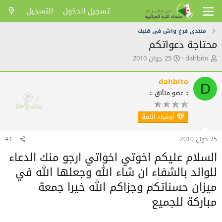
تسجيل الدخول
التسجيل
منتدى فرغ واش فى قلبك
محتاجة دعواتكم
ك
ت
dahbito
25 جوان 2010
ا
ا
ت
ر
dahbito
ب
ي
D
ا
خ
:: عضو متألق ::
ل
ا
م
ل
أوفياء اللمة
و
ن
ض
ش
و
ر
25 جوان 2010
#1
ع
السلام عليكم اخوتي اخواتي ارجو منك الدعاء
للوالد بالشفاء ان شاء الله وجعلها الله في
ميزان حسناتكم وجزاكم الله خيرا جمعة
مباركة للجميع