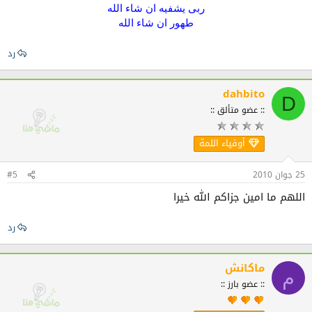
ربى يشفيه ان شاء الله
طهور ان شاء الله
رد
dahbito
D
:: عضو متألق ::
أوفياء اللمة
25 جوان 2010
#5
اللهم ما امين جزاكم الله خيرا
رد
ماكانش
م
:: عضو بارز ::