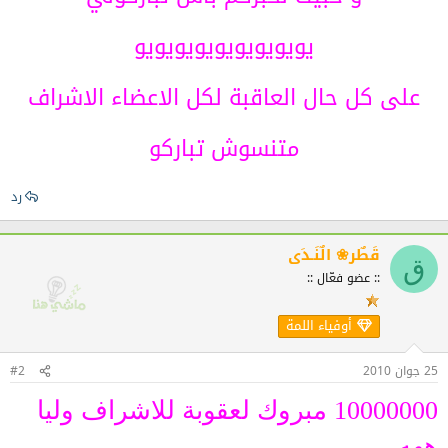
يويويويويويويويويو
على كل حال العاقبة لكل الاعضاء الاشراف
متنسوش تباركو
رد
قَطٌر❀ الٌنَـدَى
ق
:: عضو فعّال ::
أوفياء اللمة
25 جوان 2010
#2
10000000 مبروك لعقوبة للاشراف وليا
ههه