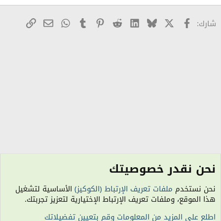
X
Facebook
Bluesky
LinkedIn
Reddit
Pinterest
Tumblr
WhatsApp
رابط
البريد الإلكترو
شارك:
نحن نقدر خصوصيتك
منتدى الترحيب والمناسبات
نحن نستخدم
ملفات تعريف الإرتباط (الكوكيز)
الأساسية لتشغيل
الكوكيز
هذا الموقع، وملفات تعريف الإرتباط الإختيارية لتعزيز تجربتك.
اتصل بنا
شروط الاستخدام
سياسة الخصوصية
مساعدة
R
اطلع على المزيد من المعلومات وقم بتعيين تفضيلاتك
S