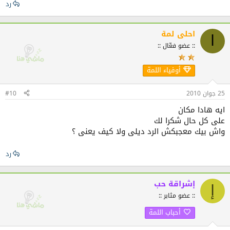
رد
احلى لمة
ا
:: عضو فعّال ::
أوفياء اللمة
25 جوان 2010
#10
ايه هادا مكان
على كل حال شكرا لك
واش بيك معجبكش الرد ديلى ولا كيف يعنى ؟
رد
إشراقة حب
إ
:: عضو مثابر ::
أحباب اللمة