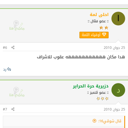
احلى لمة
ا
:: عضو فعّال ::
أوفياء اللمة
25 جوان 2010
#6
هدا مكان هههههههههههه عقوب للاشراف
رد
دزيرية حرة الحراير
د
:: عضو مُتميز ::
25 جوان 2010
#7
قال شوقي16: