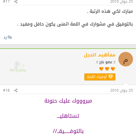
25 جوان 2010
#17
مبارك لكي هذه الرتبة .
بالتوفيق في مشوارك في اللمة اتمنى يكون حافل ومفيد .
رد
مفآهيمـ الخجل
م
:: عضو بارز ::
أوفياء اللمة
25 جوان 2010
#18
مبروووك عليك حنونة
تستاهليـــ
بالتوفــــــيقــ//