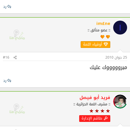
رد
im£ne
I
:: عضو متألق ::
أوفياء اللمة
25 جوان 2010
#16
مبروووووك عليك
رد
فريد أبو فيصل
:: مشرف اللمة الجزائرية ::
طاقم الإدارة