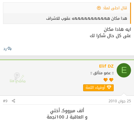
قال احلى لمة:
هدا مكان هههههههههههه عقوب للاشراف
ايه هادا مكان
على كل حال شكرا لك
رد
Elif DZ
E
:: عضو متألق ::
أوفياء اللمة
25 جوان 2010
#9
ألف مبرووكـ أختي
و العاقبة لـ 100نجمة