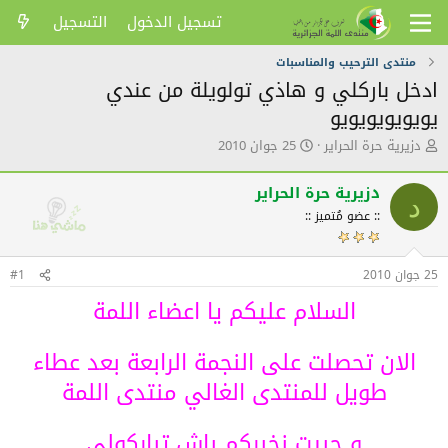
تسجيل الدخول
التسجيل
منتدى الترحيب والمناسبات
ادخل باركلي و هاذي تولويلة من عندي
يويويويويويو
ك
ت
دزيرية حرة الحراير
25 جوان 2010
ا
ا
ت
ر
دزيرية حرة الحراير
ب
ي
د
ا
خ
:: عضو مُتميز ::
ل
ا
م
ل
و
ن
25 جوان 2010
#1
ض
ش
السلام عليكم يا اعضاء اللمة
و
ر
ع
الان تحصلت على النجمة الرابعة بعد عطاء
طويل للمنتدى الغالي منتدى اللمة
و حبيت نخبركم باش تباركولي