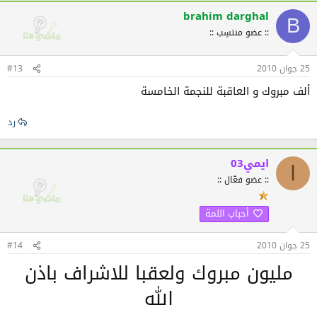
brahim darghal
B
:: عضو منتسِب ::
25 جوان 2010
#13
ألف مبروك و العاقبة للنجمة الخامسة
رد
ايمي03
ا
:: عضو فعّال ::
أحباب اللمة
25 جوان 2010
#14
مليون مبروك ولعقبا للاشراف باذن
الله