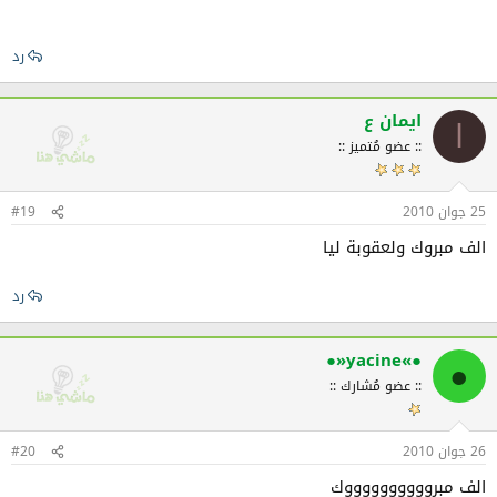
رد
ايمان ع
ا
:: عضو مُتميز ::
25 جوان 2010
#19
الف مبروك ولعقوبة ليا
رد
●»yacine«●
●
:: عضو مُشارك ::
26 جوان 2010
#20
الف مبرووووووووووك