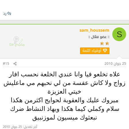
رد
sam_houssem
S
:: عضو فعّال ::
أوفياء اللمة
25 جوان 2010
#15
علاه تخلعو فيا وانا عندي الخلعة نحسب افار
زواج ولا كاش عفسة من لي نحبهم مي ماعليش
خيتي العزيزة
مبروك عليك والعقوبة لحوايج اكثرمن هكذا
سلام وكملي كيما هكذا وبهاذ النشاط ضرك
نبعثوك ميسيون لموزنبيق
آخر تعديل:
25 جوان 2010