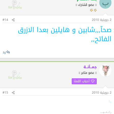
ب
:: عضو مُشارك ::
2 جويلية 2010
#14
صحآ,,,شابين و هايلين بعدا الازرق
الفاتح,,
رد
جمــآنــة
:: عضو مثابر ::
أحباب اللمة
2 جويلية 2010
#15
}
..
رائــعــهــ،،