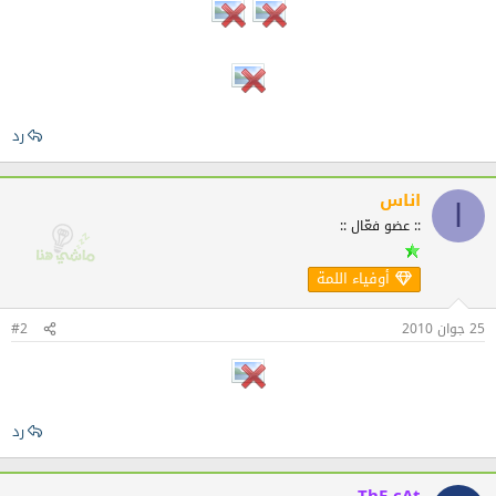
رد
اناس
ا
:: عضو فعّال ::
أوفياء اللمة
25 جوان 2010
#2
رد