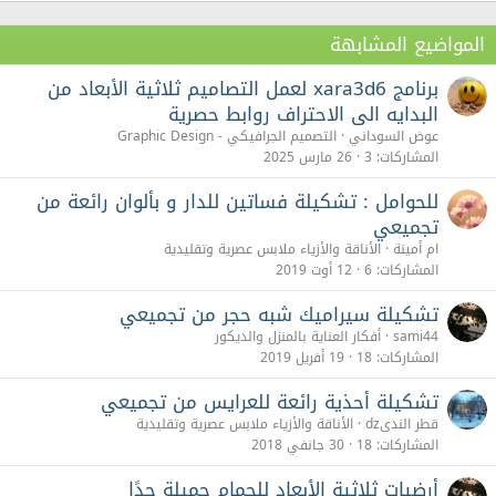
المواضيع المشابهة
برنامج xara3d6 لعمل التصاميم ثلاثية الأبعاد من
البدايه الى الاحتراف روابط حصرية
عوض السوداني
التصميم الجرافيكي - Graphic Design
المشاركات
3
26 مارس 2025
للحوامل : تشكيلة فساتين للدار و بألوان رائعة من
تجميعي
ام أمينة
الأناقة والأزياء ملابس عصرية وتقليدية
المشاركات
6
12 أوت 2019
تشكيلة سيراميك شبه حجر من تجميعي
sami44
أفكار العناية بالمنزل والديكور
المشاركات
18
19 أفريل 2019
تشكيلة أحذية رائعة للعرايس من تجميعي
قطر الندىdz
الأناقة والأزياء ملابس عصرية وتقليدية
المشاركات
18
30 جانفي 2018
أرضيات ثلاثية الأبعاد للحمام جميلة جدًا