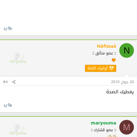
رد
Nàf!ssaà
N
:: عضو متألق ::
أوفياء اللمة
26 جوان 2010
#4
يعطيك الصحة
رد
maryouma
M
:: عضو مُشارك ::