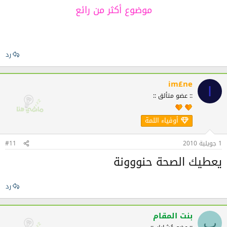
موضوع أكثر من رائع​
رد
im£ne
I
:: عضو متألق ::
أوفياء اللمة
1 جويلية 2010
#11
يعطيك الصحة حنووونة
رد
بنت المقام
ب