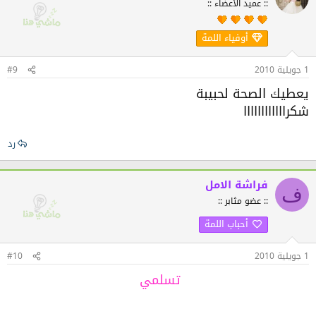
:: عميد الأعضاء ::
أوفياء اللمة
1 جويلية 2010
#9
يعطيك الصحة لحبيبة
شكراااااااااااا
رد
فراشة الامل
ف
:: عضو مثابر ::
أحباب اللمة
1 جويلية 2010
#10
تسلمي