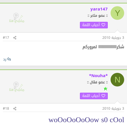
yara147
Y
:: عضو مثابر ::
أحباب اللمة
3 جويلية 2010
#17
شكراااااااااااااااا لمروركم
رد
*Nouha*
N
:: عضو فعّال ::
أحباب اللمة
3 جويلية 2010
#18
woOoOoOoOow s0 cOol