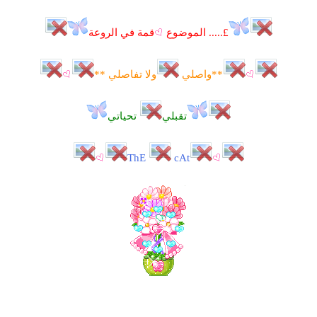
£..... الموضوع
قمة في الروعة
**واصلي
ولا تفاصلي **
تقبلي
تحياتي
ThE
cAt