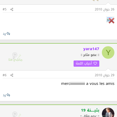
26 جوان 2010
#5
رد
yara147
Y
:: عضو مثابر ::
أحباب اللمة
29 جوان 2010
#6
merciiiiiiiiiiiiii a vous les amis
رد
بثيــــنة 19
:: عضو فعّال ::