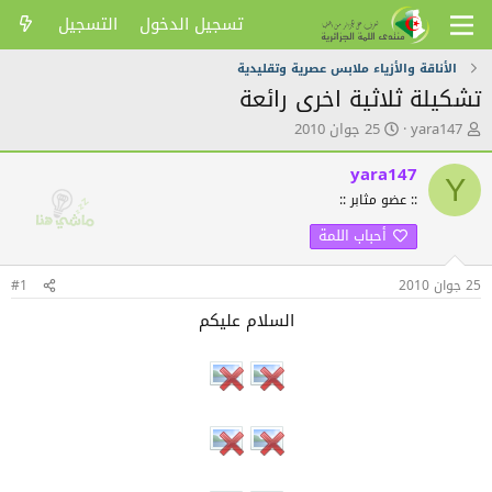
تسجيل الدخول
التسجيل
الأناقة والأزياء ملابس عصرية وتقليدية
تشكيلة ثلاثية اخرى رائعة
ك
ت
yara147
25 جوان 2010
ا
ا
ت
ر
yara147
Y
ب
ي
:: عضو مثابر ::
ا
خ
ل
ا
أحباب اللمة
م
ل
و
ن
ض
ش
25 جوان 2010
#1
و
ر
السلام عليكم
ع