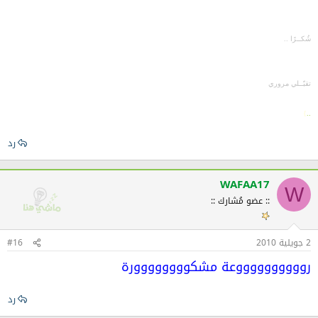
شُكــرًا ..
تقبّــلي مروري
}
..
رد
WAFAA17
W
:: عضو مُشارك ::
2 جويلية 2010
#16
رووووووووووعة مشكوووووووورة
رد