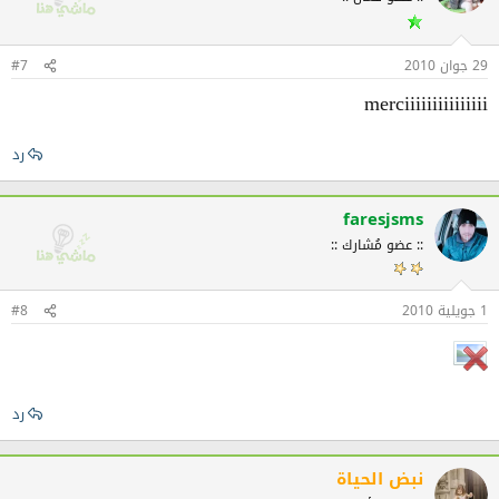
29 جوان 2010
#7
merciiiiiiiiiiiiiii
رد
faresjsms
:: عضو مُشارك ::
1 جويلية 2010
#8
رد
نبض الحياة