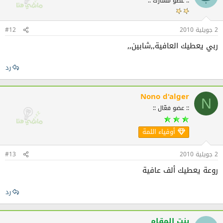
:: عضو مُشارك ::
2 جويلية 2010
#12
ربي يعطيك العافية,,شابين,,
رد
Nono d'alger
N
:: عضو فعّال ::
أوفياء اللمة
2 جويلية 2010
#13
روعة يعطيك ألف عافية
رد
بنت المقام