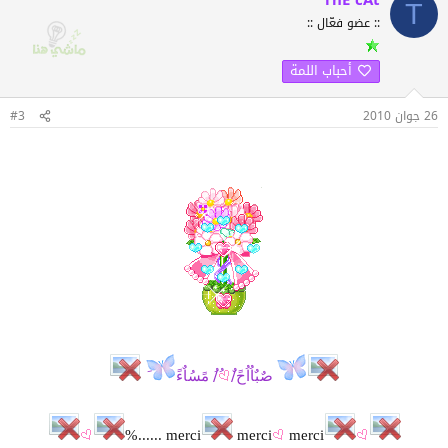
ThE cAt
T
:: عضو فعّال ::
أحباب اللمة
26 جوان 2010
#3
صٌبٌاُاُحً/ٌ
ُ/ُ مًسُاٌءً
merci
merci
merci ......%