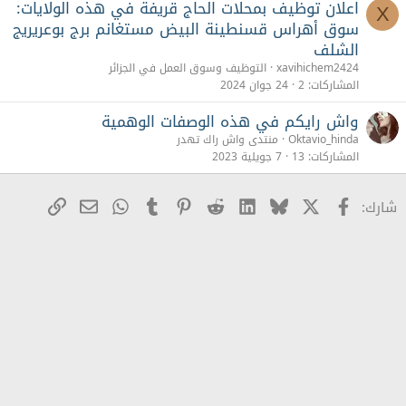
اعلان توظيف بمحلات الحاج قريفة في هذه الولايات:
X
سوق أهراس قسنطينة البيض مستغانم برج بوعريريج
الشلف
xavihichem2424
التوظيف وسوق العمل في الجزائر
المشاركات
2
24 جوان 2024
واش رايكم في هذه الوصفات الوهمية
Oktavio_hinda
منتدى واش راك تهدر
المشاركات
13
7 جويلية 2023
X
Facebook
Bluesky
LinkedIn
Reddit
Pinterest
Tumblr
WhatsApp
رابط
البريد الإلكترو
شارك: