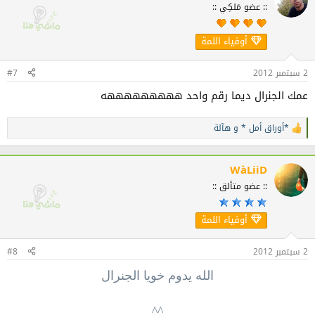
:: عضو مَلكِي ::
ع
ل
ا
أوفياء اللمة
ت
:
2 سبتمبر 2012
#7
عمك الجنرال ديما رقم واحد هههههههههه
*أوراق أمل *
و
هآلة
ا
ل
ت
ف
WàLiiD
ا
:: عضو متألق ::
ع
ل
ا
أوفياء اللمة
ت
:
2 سبتمبر 2012
#8
الله يدوم خويا الجنرال
^^