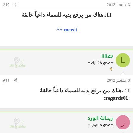
3 سبتمبر 2012
#10
11..هناك من يرفع يديه للسماء داعياً خالقهُ
merci ^^
lili23
L
:: عضو مُشارك ::
3 سبتمبر 2012
#11
11..هناك من يرفع يديه للسماء داعياً خالقهُ
:regards01:
ريحانة الورد
ر
:: عضو منتسِب ::