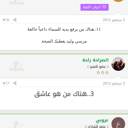
أحباب اللمة
5 سبتمبر 2012
#16
11..هناك من يرفع يديه للسماء داعياً خالقهُ
مرسي وليد يعطيكـ الصحة
الصراحة راحة
:: عضو مُتميز ::
5 سبتمبر 2012
#17
3..هناك من هو عاشق
عروبي
ع
:: عضو مُشارك ::