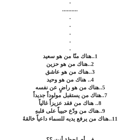
.
..........
.
.
.
.
.
1..هناك منّا من هو سعيد
2..هناك من هو حزين
3..هناك من هو عاشق
4.. هناك من هو وحيد
5..هناك من هو راضٍ عن نفسه
7..هناك من يستقبل مولوداً جديداً
8.. هناك من فقد عزيزاً غالياً
9..هناك من ودّع حبيباً على قلبهِ
11..هناك من يرفع يديه للسماء داعياً خالقهُ
في أي لحظة أنت ؟؟