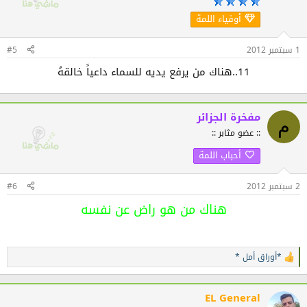
ا
أوفياء اللمة
ت
:
1 سبتمبر 2012
#5
11..هناك من يرفع يديه للسماء داعياً خالقهُ​
مفخرة الجزائر
م
:: عضو مثابر ::
أحباب اللمة
2 سبتمبر 2012
#6
هناك من هو راض عن نفسه
*أوراق أمل *
ا
ل
ت
ف
EL General
ا