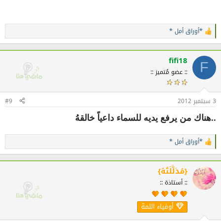
*أوراق أمل *
ا
ل
ت
ف
fifi18
F
ا
:: عضو مُتميز ::
ع
ل
ا
ت
3 سبتمبر 2012
#9
:
..هناك من يرفع يديه للسماء داعياً خالقهُ
*أوراق أمل *
ا
ل
ت
ف
{مُدَلَّلَتُهُ}
ا
:: أستاذة ::
ع
ل
ا
أوفياء اللمة
ت
: