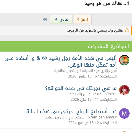
4.. هناك من هو وحيد
Last
1 من 4
التالي
مغلق ولا يسمح بالمزيد من الردود.
المواضيع المشابهة
أليس في هذه الأمة رجل رشيد 😥 & وا أسفاه على
أمة تمكّن منها الوهن.
أمير جزائري حر
السياسة والأخبار العالمية
المشاركات
57
15 مارس 2026
ما هي تجربتك في هذه المواقع؟
o0oexe
منتدى واش راك تهدر
المشاركات
11
19 ماي 2026
هل أستطيع الزواج بدركي في هذه الحالة
ikram ben amour
منتدى فرغ واش فى قلبك
المشاركات
2
18 ديسمبر 2024