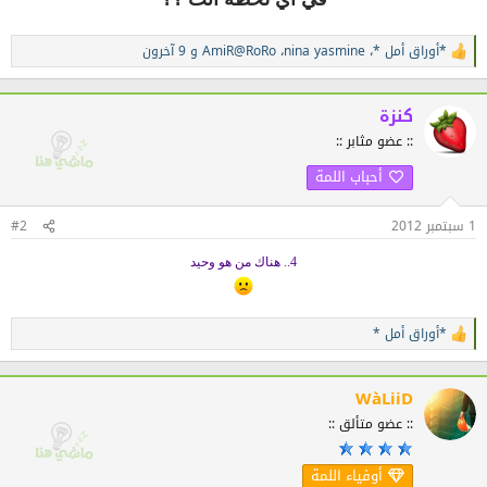
*أوراق أمل *
،
nina yasmine
،
AmiR@RoRo
و 9 آخرون
ا
ل
ت
ف
كنزة
ا
:: عضو مثابر ::
ع
ل
أحباب اللمة
ا
ت
:
1 سبتمبر 2012
#2
4.. هناك من هو وحيد
*أوراق أمل *
ا
ل
ت
ف
WàLiiD
ا
:: عضو متألق ::
ع
ل
ا
أوفياء اللمة
ت