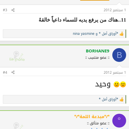
:
1 سبتمبر 2012
#3
11..هناك من يرفع يديه للسماء داعياً خالقهُ
*أوراق أمل *
و
nina yasmine
ا
ل
ت
ف
BORHANE9
B
ا
:: عضو منتسِب ::
ع
ل
ا
1 سبتمبر 2012
ت
#4
:
وحيد
*أوراق أمل *
ا
ل
ت
ف
°/°مبدعة اللمة°/°
°
ا
:: عضو متألق ::
ع
ل