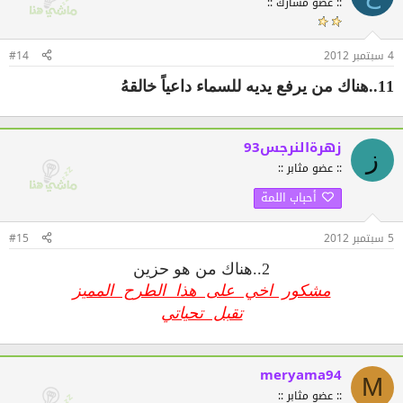
:: عضو مُشارك ::
4 سبتمبر 2012
#14
11..هناك من يرفع يديه للسماء داعياً خالقهُ
زهرةالنرجس93
ز
:: عضو مثابر ::
أحباب اللمة
5 سبتمبر 2012
#15
2..هناك من هو حزين
مشكور اخي على هذا الطرح المميز
تقبل تحياتي
meryama94
M
:: عضو مثابر ::