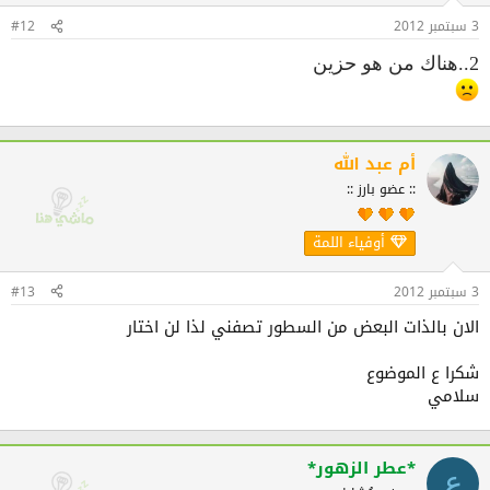
3 سبتمبر 2012
#12
2..هناك من هو حزين
أم عبد الله
:: عضو بارز ::
أوفياء اللمة
3 سبتمبر 2012
#13
الان بالذات البعض من السطور تصفني لذا لن اختار
شكرا ع الموضوع
سلامي
*عطر الزهور*
ع