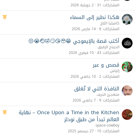
المشاركات
31
2 جويلية 2026
هكذا نطير إلى السماء
م
م
كاميليا الثلج
ي
المشاركات
8
14 مارس 2026
ز
أكتب قصة بالإيموجي 😁🥹😘🙄🤣🤕😭😔
الديباج الرقيق
المشاركات
43
10 فيفري 2026
قصص و عبر
إلياس
المشاركات
2
10 جانفي 2026
النافذة التي لا تُغلق
متهجئ الحرف
المشاركات
9
7 جانفي 2026
Once Upon a Time in the Kitchen – نهاية
م
م
العالم تبدأ من طبق نودلز
ي
space-cowboy
ز
المشاركات
10
27 ديسمبر 2025