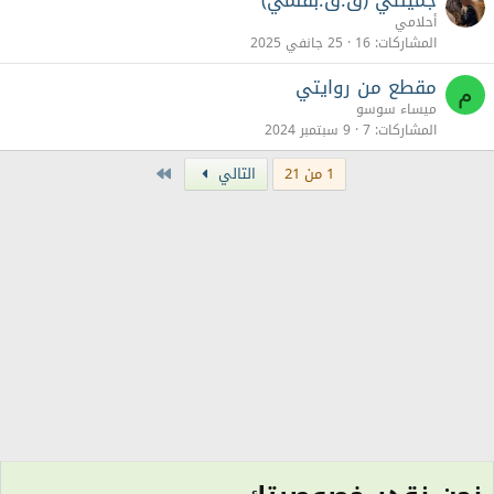
جميلتي (ق.ق.بقلمي)
أحلامي
المشاركات
16
25 جانفي 2025
مقطع من روايتي
م
ميساء سوسو
المشاركات
7
9 سبتمبر 2024
Last
1 من 21
التالي