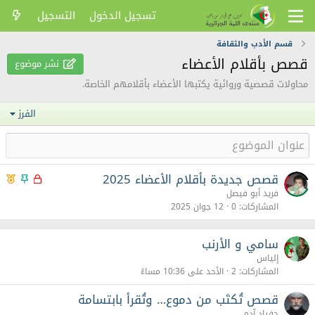
تسجيل الدخول
التسجيل
قسم الأدب والثقافة
قصص بأقلام الأعضاء
نشر موضوع
محاولات قصصية وروائية يكتبها الأعضاء بأقلامهم الخاصة.
الفرز
قصص جديدة بأقلام الأعضاء 2025
م
م
م
غ
ث
م
فريد أبو فيصل
ل
ب
ي
المشاركات
0
12 جوان 2025
ق
ت
ز
سامي و الأرنب
إلياس
المشاركات
2
الأحد على 10:36 مساءً
قصص تُكتَب من دموع… وتُقرأ بابتسامة
حفياد آدم