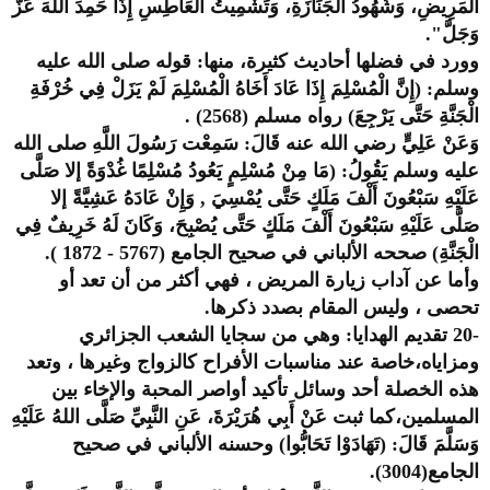
الْمَرِيضِ، وَشُهُودُ الْجَنَازَةِ، وَتَشْمِيتُ الْعَاطِسِ إِذَا حَمِدَ اللَّهَ عَزَّ
وَجَلَّ".
وورد في فضلها أحاديث كثيرة، منها: قوله صلى الله عليه
وسلم: (إِنَّ الْمُسْلِمَ إِذَا عَادَ أَخَاهُ الْمُسْلِمَ لَمْ يَزَلْ فِي خُرْفَةِ
الْجَنَّةِ حَتَّى يَرْجِعَ) رواه مسلم (2568) .
وَعَنْ عَلِيٍّ رضي الله عنه قَالَ: سَمِعْت رَسُولَ اللَّهِ صلى الله
عليه وسلم يَقُولُ: (مَا مِنْ مُسْلِمٍ يَعُودُ مُسْلِمًا غُدْوَةً إلا صَلَّى
عَلَيْهِ سَبْعُونَ أَلْفَ مَلَكٍ حَتَّى يُمْسِيَ , وَإِنْ عَادَهُ عَشِيَّةً إلا
صَلَّى عَلَيْهِ سَبْعُونَ أَلْفَ مَلَكٍ حَتَّى يُصْبِحَ، وَكَانَ لَهُ خَرِيفٌ فِي
الْجَنَّةِ) صححه الألباني في صحيح الجامع (5767 - 1872 ).
وأما عن آداب زيارة المريض ، فهي أكثر من أن تعد أو
تحصى ، وليس المقام بصدد ذكرها.
-20 تقديم الهدايا: وهي من سجايا الشعب الجزائري
ومزاياه،خاصة عند مناسبات الأفراح كالزواج وغيرها ، وتعد
هذه الخصلة أحد وسائل تأكيد أواصر المحبة والإخاء بين
المسلمين،كما ثبت عَنْ أَبِي هُرَيْرَةَ، عَنِ النَّبِيِّ صَلَّى اللهُ عَلَيْهِ
وَسَلَّمَ قَالَ: (تَهَادَوْا تَحَابُّوا) وحسنه الألباني في صحيح
الجامع(3004).