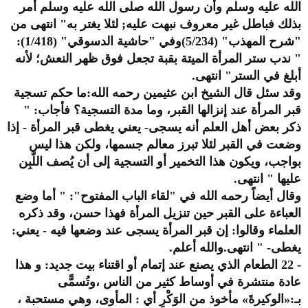
الله عليه وسلم وأن رسول الله صلى الله عليه وسلم أمر
بذلك فباطل غير معروف نبهت عليه; لئلا يغتر به" انتهى من
"شرح المهذب" (5/234)وفي "حاشية الدسوقي" (1/418):
" ندب ستر المرأة الميتة بقبة تجعل فوق ظهر النعش؛ لأنه
أبلغ في الستر" انتهى.
وقد سئل قال الشيخ ابن عثيمين رحمه الله:ما حكم تسجية
قبر المرأة عند إنزالها القبر، وما مدة التسجية؟ فأجاب: "
ذكر بعض أهل العلم أنه يسجى- يعني يغطى قبر المرأة - إذا
وضعت في القبر لئلا تبرز معالم جسمها، ولكن هذا ليس
بواجب، ويكون هذا التخمير أو التسجية إلى أن يُصف اللَّبِن
عليها " انتهى.
وقال أيضاً رحمه الله في "لقاء الباب المفتوح": " أما وضع
العباءة على القبر حين تنزيل المرأة فهذا حسن، وقد ذكره
العلماء وقالوا: إن قبر المرأة يسجى عند وضعها فيه - يعني:
يغطى- " انتهى.والله أعلم.
- 22 الطعام الذي يصنع عند إتمام أو اقتناء بيت جديد: و هذا
عادة منتشرة في أوساط كثير من الناس ،وتُسمًّى
بـ:«الوكيرةَ» مأخوذ من الوَكْرِ أي : المأوى، وهي مستحبة ،