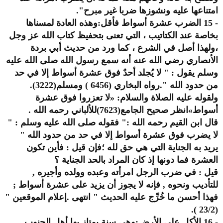
امتناعها عليه ونشوزها ضربا غير مبرح".
- 15 الضرب عشرة أسواط فأقل:وهذه العادة لمسناها
بخاصة عند الكتاتيب ، التي تعنى بتحفيظ كتاب الله عز وجل
،ولهذا أصل في الشرع ، كما ورد من حديث أبي بردة
الأنصاري رضي الله عنه أنه سمع رسول الله صلى الله عليه
وسلم يقول : " لا يُجلد أحدٌ فوق عشرة أسواط إلا في حد
من حدود الله ".رواه البخاري (6456 ) ومسلم(3222).
ولقوله عليه الصلاة والسلام: «لا تعزروا فوق عشرة
أسواط»انظر صحيح الجامع(7623)للألباني رحمه الله .
قال ابن القيم رحمه الله :" فقوله صلى الله عليه وسلم : "
لا يضرب فوق عشرة أسواط إلا في حد من حدود الله "
يريد به الجناية التي هي حق لله ؛فإن قيل : فأين تكون
العشرة فما دونها إذ كان المراد بالحد الجناية ؟
قيل : في ضرب الرجل امرأته وعبده وولده وأجيره ,
للتأديب ونحوه , فإنه لا يجوز أن يزيد على عشرة أسواط ;
فهذا أحسن ما خُرِّج عليه الحديث " انتهى .إعلام الموقعين "
(23/2 ).
- 16 الأكل على الأرض:وهي سنة يمتاز بها أهل الجنوب