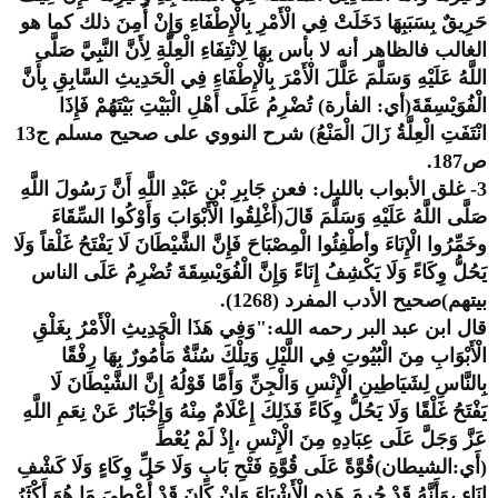
حَرِيقٌ بِسَبَبِهَا دَخَلَتْ فِي الْأَمْرِ بِالْإِطْفَاءِ وَإِنْ أُمِنَ ذلك كما هو
الغالب فالظاهر أنه لا بأس بِهَا لِانْتِفَاءِ الْعِلَّةِ لِأَنَّ النَّبِيَّ صَلَّى
اللَّهُ عَلَيْهِ وَسَلَّمَ عَلَّلَ الْأَمْرَ بِالْإِطْفَاءِ فِي الْحَدِيثِ السَّابِقِ بِأَنَّ
الْفُوَيْسِقَةَ(أي: الفأرة) تُضْرِمُ عَلَى أَهْلِ الْبَيْتِ بَيْتَهُمْ فَإِذَا
انْتَفَتِ الْعِلَّةُ زَالَ الْمَنْعُ) شرح النووي على صحيح مسلم ج13
ص187.
3- غلق الأبواب بالليل: فعن جَابِرِ بْنِ عَبْدِ اللَّهِ أَنَّ رَسُولَ اللَّهِ
صَلَّى اللَّهُ عَلَيْهِ وَسَلَّمَ قَالَ(أَغْلِقُوا الْأَبْوَابَ وَأَوْكُوا السِّقَاءَ
وخَمِّرُوا الْإِنَاءَ وأطْفِئُوا الْمِصْبَاحَ فَإِنَّ الشَّيْطَانَ لَا يَفْتَحُ غَلْقاً وَلَا
يَحُلُّ وِكَاءً وَلَا يَكْشِفُ إِنَاءً وَإِنَّ الْفُوَيْسِقَةَ تُضْرِمُ عَلَى الناس
بيتهم)صحيح الأدب المفرد (1268).
قال ابن عبد البر رحمه الله:"وَفِي هَذَا الْحَدِيثِ الْأَمْرُ بِغَلْقِ
الْأَبْوَابِ مِنَ الْبُيُوتِ فِي اللَّيْلِ وَتِلْكَ سُنَّةٌ مَأْمُورٌ بِهَا رِفْقًا
بِالنَّاسِ لِشَيَاطِينِ الْإِنْسِ وَالْجِنِّ وَأَمَّا قَوْلُهُ إِنَّ الشَّيْطَانَ لَا
يَفْتَحُ غَلْقًا وَلَا يَحُلُّ وِكَاءً فَذَلِكَ إِعْلَامٌ مِنْهُ وَإِخْبَارٌ عَنْ نِعَمِ اللَّهِ
عَزَّ وَجَلَّ عَلَى عِبَادِهِ مِنَ الْإِنْسِ ،إِذْ لَمْ يُعْطَ
(أَي:الشيطان)قُوَّةً عَلَى قُوَّةِ فَتْحِ بَابٍ وَلَا حَلِّ وِكَاءٍ وَلَا كَشْفِ
إِنَاءٍ ،وَأَنَّهُ قَدْ حُرِمَ هَذِهِ الْأَشْيَاءَ وَإِنْ كَانَ قَدْ أُعْطِيَ مَا هُوَ أَكْثَرُ