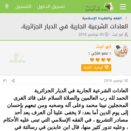
تسجيل الدخول
التسجيل
الفقه والعقيدة الإسلامية
العادات الشرعية الجارية في الديار الجزائرية.
ك
ت
ابو ليث
30 نوفمبر 2016
ا
ا
ت
ر
ابو ليث
ب
ي
:: عضو مَلكِي ::
ا
خ
ل
ا
م
ل
أوفياء اللمة
و
ن
ض
ش
30 نوفمبر 2016
#1
و
ر
ع
العادات الشرعية الجارية في الديار الجزائرية
الحمد لله رب العالمين والصلاة السلام على قائد الغرى
المحجلين نبينا محمد وعلى آله وصحبه ومن تبعهم بإحسان
إلى يوم الدين أما بعد: لا يخفى علينا أن العرف يعد أحد
مصادر التشريع ، في الفقه الإسلامي التي تبنى عليه الأحكام
، وعليه تدور كثير منها، قال ابن عابدين في رسالتة في