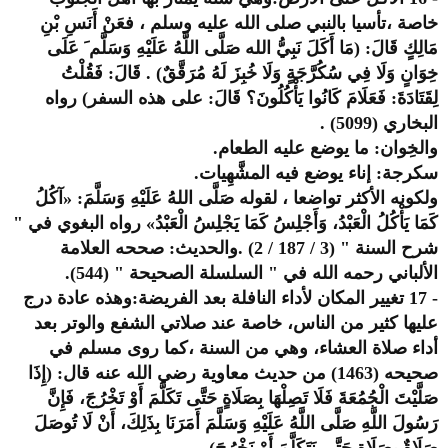
خاصة ،تأسيا بالنبي صلى الله عليه وسلم ، فعَنْ أَنَسِ بْنِ
مَالِكٍ قَالَ: (مَا أَكَلَ نَبِيُّ الله صَلَّى اللَّهُ عَلَيْهِ وَسَلَّم َ عَلَى
خِوَانٍ وَلَا فِي سُكُرَّجَةٍ وَلَا خُبِزَ لَهُ مُرَقَّقٌ) . قَالَ: فَقُلْتُ
لِقَتَادَةَ: فَعَلَامَ كَانُوا يَأْكُلُونَ؟ قَالَ: على هذه السفر) رواه
البخاري (5099) .
والخِوان: ما يوضع عليه الطعام.
سكرجة: إناء يوضع فيه المشَّهِيات.
ولكونه الأكثر تواضعا ، لقوله صَلَّى اللهُ عَلَيْهِ وَسَلَّمَ: «آكُلُ
كَمَا يَأْكُلُ الْعَبْدُ، وَأَجْلِسُ كَمَا يَجْلِسُ الْعَبْدُ» رواه البغوي في "
شرح السنة " (3 / 187 / 2) .والحديث: صححه العلامة
الألباني رحمه الله في " السلسلة الصحيحة " (544).
- 17 تغيير المكان لأداء النافلة بعد الفريضة:وهذه عادة درج
عليها كثير من الناس، خاصة عند صلاتي الشفع والوتر بعد
أداء صلاة العشاء، وهي من السنة ،كما روى مسلم في
صحيحه (1463) من حديث معاوية رضي الله عنه قال: (إِذَا
صَلَّيْتَ الْجُمُعَةَ فَلَا تَصِلْهَا بِصَلَاةٍ حَتَّى تَكَلَّمَ أَوْ تَخْرُجَ، فَإِنَّ
رَسُولَ اللَّهِ صَلَّى اللَّهُ عَلَيْهِ وَسَلَّمَ أَمَرَنَا بِذَلِكَ، أَنْ لَا تُوصَلَ