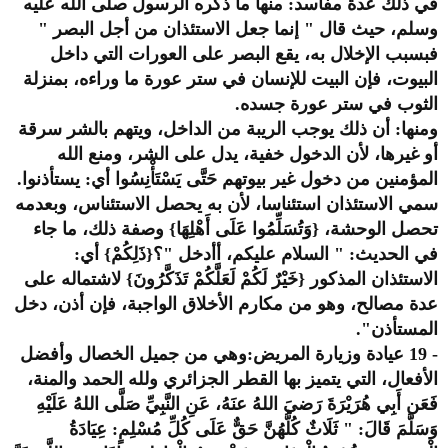
في ذلك عدة مفاسد: منها ما ذكره الرسول صلى الله عليه
وسلم، حيث قال " إنما جعل الاستئذان من أجل البصر "
فبسبب الإخلال به، يقع البصر على العورات التي داخل
البيوت، فإن البيت للإنسان في ستر عورة ما وراءه، بمنزلة
الثوب في ستر عورة جسده.
ومنها: أن ذلك يوجب الريبة من الداخل، ويتهم بالشر سرقة
أو غيرها، لأن الدخول خفية، يدل على الشر، ومنع الله
المؤمنين من دخول غير بيوتهم حَتَّى يَسْتَأْنِسُوا أي: يستأذنوا.
سمي الاستئذان استئناسا، لأن به يحصل الاستئناس، وبعدمه
تحصل الوحشة، {وَتُسَلِّمُوا عَلَى أَهْلِهَا} وصفة ذلك، ما جاء
في الحديث: " السلام عليكم، أأدخل "؟{ذَلِكُمْ} أي:
الاستئذان المذكور {خَيْرٌ لَكُمْ لَعَلَّكُمْ تَذَكَّرُونَ} لاشتماله على
عدة مصالح، وهو من مكارم الأخلاق الواجبة، فإن أذن، دخل
المستأذن".
- 19 عيادة وزيارة المريض:وهي من جميل الخصال وأفضل
الأفعال، التي يتميز بها القطر الجزائري ولله الحمد والمنة،
فَعَن أَبِي هُرَيْرَةَ رَضيَ اللهُ عنَهُ، عَنِ النَّبِيِّ صَلَّى اللهُ عَلَيْهِ
وَسَلَّمَ قَالَ: " ثَلَاثٌ كُلُّهُنَّ حَقٌّ عَلَى كُلِّ مُسْلِمٍ: عِيَادَةُ