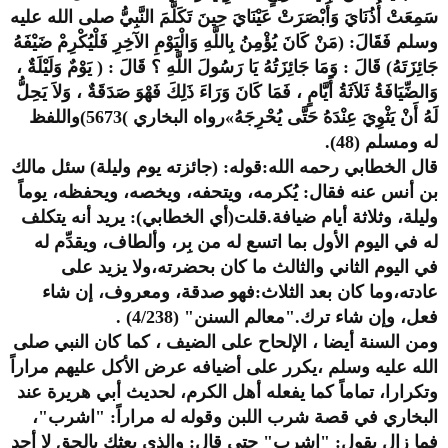
سَمِعَتْ أُذُنَايَ وَأَبْصَرَتْ عَيْنَايَ حِينَ تَكَلَّمَ النَّبِيُّ صلى الله عليه
وسلم فَقَالَ: (مَنْ كَانَ يُؤْمِنُ بِاللَّهِ وَالْيَوْمِ الآخِرِ فَلْيُكْرِمْ ضَيْفَهُ
جَائِزَتَهُ) قَالَ : وَمَا جَائِزَتُهُ يَا رَسُولَ اللَّهِ ؟ قَالَ : ( يَوْمٌ وَلَيْلَةٌ ،
وَالضِّيَافَةُ ثَلاَثَةُ أَيَّامٍ ، فَمَا كَانَ وَرَاءَ ذَلِكَ فَهْوَ صَدَقَةٌ ، وَلاَ يَحِلُّ
لَهُ أَنْ يَثْوِيَ عِنْدَهُ حَتَّى يُحْرِجَهُ»رواه البخاري )5673)واللفظ
له ومسلم (48).
قال الخطابي رحمه الله:قوله: (جائزته يوم وليلة) سئل مالك
بن أنس عنه فقال: يُكرمه، ويتحفه، ويخصه، ويحفظه، يوماً
وليلة، وثلاثة أيام ضيافة.قلت(أي الخطابي): يريد أنه يتكلف
له في اليوم الأول بما اتسع له من بِر، وألطاف، ويقدِّم له
في اليوم الثاني والثالث ما كان بحضرته،ولا يزيد على
عادته،وما كان بعد الثلاث:فهو صدقة، ومعروف، إن شاء
فعل، وإن شاء ترك."معالم السنن" (4/238) .
ومن السنة أيضا ، الإلحاح على الضيف ، كما كان النبي صلى
الله عليه وسلم ،يكرر على أضيافه عرض الأكل عليهم مراراً
وتكرارا، تماماً كما يفعله أهل الكرم، لحديث أبي هريرة عند
البخاري في قصة شرب اللبن وقوله له مراراً: "اشرب"،
فما زال يقول: "اشرب" حتى قال: والذي بعثك بالحق لا أجد