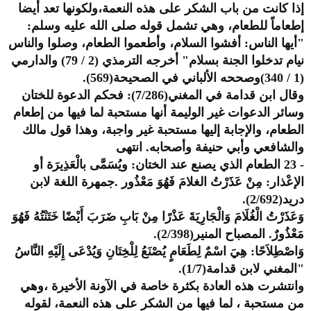
إذا كانت من باب الشكر على هذه النعمة،ولكونها تعد أيضا
إطعاماً للطعام، وهي تشمل قوله صلى الله عليه وسلم:
"أيها الناس: أفشوا السلام، وأطعموا الطعام، وصلوا والناس
نيام تدخلوا الجنة بسلام" أخرجه الترمذي (2 / 79) والدارمي
(1 / 340)وصححه الألباني في الصحيحة(569).
وقال ابن قدامة في المغني(7/286): فحكم الدعوة للختان
وسائر الدعوات غير الوليمة أنها مستحبة لما فيها من إطعام
الطعام، والإجابة إليها مستحبة غير واجبة، وهذا قول مالك
والشافعي وأبي حنيفة وأصحابه. انتهى
- 23 الطعام الذي يصنع عند الختان: ويُسَمَّى بالْعَذِيرَة أو
الإعْذار: مِنْ عَذَرْتُ الغلامَ فَهُوَ مَعْذُور .جمهرة اللغة لابن
دريد(2/692).
وَعَذَرْتُ الْغُلَامَ وَالْجَارِيَةَ عَذْرًا مِنْ بَابِ ضَرَبَ أَيْضًا خَتَنْتُهُ فَهُوَ
مَعْذُورٌ. المصباح المنير(2/398).
وَاصْطِلاَحًا: هِيَ اسْمٌ لِطَعَامٍ يُصْنَعُ لِلْخِتَانِ وَيُدْعَى إِلَيْهِ النَّاسُ
"المغني لابن قدامة(1/7).
وانتشرت هذه العادة بكثرة خاصة في الآونة الأخيرة ،وهي
من مستحبة ، لما فيها من الشكر على هذه النعمة، لقوله