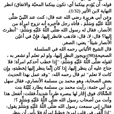
قوله: أن يُؤدم بينكما أي: تكون بينكما المحبّة والاتفاق) انظر
النهاية لابن الأثير (1/32).
وعن أبي هريرة رضي الله عنه قال: كنت عند النّبيّ صَلَّى
اللَّهُ عَلَيْهِ وَسَلَّمَ ، فأتاه رجل فأخبره أنه تزوج امرأة من
الأنصار، فقال له رسول الله صَلَّى اللَّهُ عَلَيْهِ وَسَلَّمَ: "أنظرتَ
إِليها؟ قال: لا، قال: فاذهب فانظر إِليها، فإِنّ في أعيُن
الأنصار شيئاً" يعني: الصغر.
قال الشيخ الألباني رحمه الله في السلسلة
الصحيحة(98):ويجوز النظر إِليها، ولو لم تعلم أو تشعر به ،
لقوله صَلَّى اللَّهُ عَلَيْهِ وَسَلَّمَ: "إِذا خطب أحدكم امرأة؛ فلا
جناح عليه أن ينظر إِليها، إِذا كان إِنَّما ينظر إِليها لِخطبتهِ، وإِن
كانت لا تعلم" ثم قال رحمه الله: "وقد عمل بهذا الحديث
بعض الصحابة، وهو محمد بن مسلمة الأنصاري، فقال سهل
بن أبي حثمة: رأيت محمد بن مسلمة يطارد بُثَيْنَةَ بنت
الضَّحَّاك فوق إِجّار لها ببصره طرداً شديداً،فقلت: أتفعل هذا
وأنت من أصحاب رسول الله صَلَّى اللَّهُ عَلَيْهِ وَسَلَّمَ ؟!
فقال: إِني سمعت رسول الله صَلَّى اللَّهُ عَلَيْهِ وَسَلَّمَ يقول:
"إِذا أُلْقي في قلب امرئٍ خِطبةُ امرأة فلا بأس أن ينظر