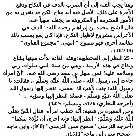
وهنا يجب التنبه إلى أن الضرب بالدف في النكاح ودفع
الأجرة على ذلك، الأصل فيه أنه مباح، لكن قد يقترن به من
الأمور المحرمة أو المكروهة ما يجعله منهياً عنه.
قال الشيخ محمد بن إبراهيم رحمه الله:" الدف في
الأعراس مشروع لإظهار النكاح، فإذا كان يقع بسبب ذلك
مفاسد أخرى فهو ممنوع " انتهى. "مجموع الفتاوى"
(10/218) .
- 25 النظر إلى المخطوبة:وهذه العادة بدأت صيتها يشاع
ويذاع في هذه الأزمنة ، وهي من سنة النبي صلوات ربي
وسلامه عليه؛ فعن سهل بن سعد رضي الله عنه: "أنّ امرأة
جاءت إِلى رسول الله - صَلَّى اللَّهُ عَلَيْهِ وَسَلَّمَ -، فقالت: يا
رسول الله! جئت لأهبَ لك نفسي، فنَظر إِليها رسول الله -
صَلَّى اللَّهُ عَلَيْهِ وَسَلَّمَ - فصعَّد النظر إِليها وصوّبه ... "
(أخرجه البخاري: 5126، ومسلم: 1425).
وعن المغيرة بن شعبة: أنّه خطب امرأة، فقال النّبيّ صَلَّى
اللَّهُ عَلَيْهِ وَسَلَّمَ: "انظر إِليها؛ فإِنه أحرى أن يُؤْدَمَ بينكما"
(أخرجه الترمذي "صحيح سنن الترمذي" (868)، وابن ماجه
"صحيح سنن ابن ماجه"1511).