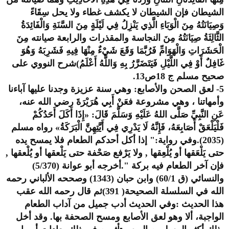
الشيطان فإن الشيطان لا يكشف غطاء ولا يحل سِقَاءً
وَصِيَانَتُهُ مِنَ الْوَبَاءِ الَّذِي يَنْزِلُ فِي لَيْلَةٍ مِنَ السَّنَةِ وَالْفَائِدَةُ
الثَّالِثَةُ صِيَانَتُهُ مِنَ النجاسة والمقذرات والرابعة صيانته مِنَ
الْحَشَرَاتِ وَالْهَوَامِّ فَرُبَّمَا وَقَعَ شَيْءٌ مِنْهَا فِيهِ فَشَرِبَهُ وَهُوَ
غَافِلٌ أَوْ فِي اللَّيْلِ فَيَتَضَرَّرُ بِهِ وَاللَّهُ أَعْلَمُ)شرح النووي على
صحيح مسلم ج 18ص13.
5- لعق الصحن والأصابع: وهي سنة عزيزة وجدنا عليها آباءنا
وأمهاتنا ، وهي مشروعة فعَنْ أَبِي هُرَيْرَةَ رضي الله عنه،
عَنِ النَّبِيِّ صَلَّى اللهُ عَلَيْهِ وَسَلَّمَ قَالَ: «إِذَا أَكَلَ أَحَدُكُمْ
فَلْيَلْعَقْ أَصَابِعَهُ، فَإِنَّهُ لَا يَدْرِي فِي أَيَّتِهِنَّ الْبَرَكَةُ» رواه مسلم
(2035).وفي رواية:" إذا أكل أحدكم الطعام فلا يمسح يده
حتى يَلْعَقها أو يُلْعِقها , ولا يَرْفع صَحْفة حتى يَلْعقها أو يُلْعقها ,
فإن آخر الطعام فيه بركة ".أخرجه أبو عوانة (5/370)
والنسائي (ق 60/1) وابن حبان (1343) وصححه الألباني رحمه
الله في السلسلة الصحيحة( 391)ثم قال رحمه الله عقب
هذا الحديث :وفي الحديث أدب جميل من آداب الطعام
الواجبة، ألا وهو لعق الأصابع ومسح الصحفة بها. وقد أخل