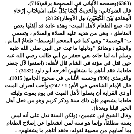
(6363)وصححه الألباني في الصحيحة برقم(716).
قال الشوكاني: وَالْحَدِيثُ أَيْضًا يَدُلُّ عَلَى اسْتِحْبَابِ إرْخَاءِ
الْعِمَامَةِ بَيْنَ الْكَتِفَيْنِ) نيل الأوطار(2/126)
10- صنع الطعام لأهل الميت: وهذه عادة قد ألِفتْها بعض
المناطق ، وهي من هديه عليه الصلاة والسلام ، وتسمى
بـ:"الوضيمة" وهي كما في المعجم الوسيط:"طعامُ المأْتم .
والجمْع : وضائمُ "ودليلها ما ثبت عن النبي صلى الله عليه
وسلم أنه لما جاءه نعي جعفر بن أبي طالب رضي الله عنه
حين قتل في مؤتة في الشام قال لأهله: (اصنعوا لآل جعفر
طعاما، فقد أتاهم ما يشغلهم) أخرجه أبو داود (3132) ؛
والترمذي (998) وحسنه الألباني في صحيح الجامع( 1015).
قال الإمام الشافعي في الأم( 1 / 247):وأحب لجيران الميت
أو ذي القرابة أن يعملوا لأهل الميت في يوم يموت وليلته
طعاما يشبعهم فإن ذلك سنة وذكر كريم وهو من فعل أهل
الخير قبلنا وبعدنا).
وقال الشيخ ابن عثيمين: (ولكن السنة تدل على أنه ليس
بسنة مطلقاً، وإنما هو سنة لمن انشغلوا عن إصلاح الطعام
بما أصابهم من مصيبة لقوله: «فقد أتاهم ما يشغلهم» ،