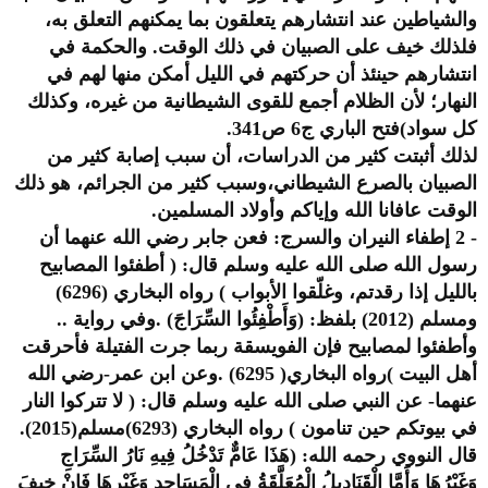
والشياطين عند انتشارهم يتعلقون بما يمكنهم التعلق به،
فلذلك خيف على الصبيان في ذلك الوقت. والحكمة في
انتشارهم حينئذ أن حركتهم في الليل أمكن منها لهم في
النهار؛ لأن الظلام أجمع للقوى الشيطانية من غيره، وكذلك
كل سواد)فتح الباري ج6 ص341.
لذلك أثبتت كثير من الدراسات، أن سبب إصابة كثير من
الصبيان بالصرع الشيطاني،وسبب كثير من الجرائم، هو ذلك
الوقت عافانا الله وإياكم وأولاد المسلمين.
- 2 إطفاء النيران والسرج: فعن جابر رضي الله عنهما أن
رسول الله صلى الله عليه وسلم قال: ( أطفئوا المصابيح
بالليل إذا رقدتم، وغلّقوا الأبواب ) رواه البخاري (6296)
ومسلم (2012) بلفظ: (وَأَطْفِئُوا السِّرَاجَ) .وفي رواية ..
وأطفئوا لمصابيح فإن الفويسقة ربما جرت الفتيلة فأحرقت
أهل البيت )رواه البخاري( 6295) .وعن ابن عمر-رضي الله
عنهما- عن النبي صلى الله عليه وسلم قال: ( لا تتركوا النار
في بيوتكم حين تنامون ) رواه البخاري (6293)مسلم(2015).
قال النووي رحمه الله: (هَذَا عَامٌّ تَدْخُلُ فِيهِ نَارُ السِّرَاجِ
وَغَيْرُهَا وَأَمَّا الْقَنَادِيلُ الْمُعَلَّقَةُ فِي الْمَسَاجِدِ وَغَيْرِهَا فَإِنْ خِيفَ