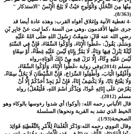
مِنْهَا مِنَ التَّخَلُّلِ وَالْوُلُوجِ حَيْثُ لَا يَلِجُ الْإِنْسُ "الاستذكار "
(8/363).
-4 تغطية الآنية وإغلاق أفواه القرب: وهذه عادة أيضا قد
جرى عليها الأقدمون ،وهي من السنة ،كما ثبت عنْ جَابِرِ بْنِ
رضي الله عنه قَالَ: سَمِعْتُ رَسُولَ اللهِ صَلَّى اللهُ عَلَيْهِ
وَسَلَّمَ، يَقُولُ: «غَطُّوا الْإِنَاءَ، وَأَوْكُوا السِّقَاءَ، فَإِنَّ فِي السَّنَةِ
لَيْلَةً يَنْزِلُ فِيهَا وَبَاءٌ، لَا يَمُرُّ بِإِنَاءٍ لَيْسَ عَلَيْهِ غِطَاءٌ، أَوْ سِقَاءٍ
لَيْسَ عَلَيْهِ وِكَاءٌ، إِلَّا نَزَلَ فِيهِ مِنْ ذَلِكَ الْوَبَاءِ»رواه
مسلم (2014)وفي رواية «غَطُّوا الْإِنَاءَ، وَأَوْكُوا السِّقَاءَ،
وَأَغْلِقُوا الْبَابَ، وَأَطْفِئُوا السِّرَاجَ، فَإِنَّ الشَّيْطَانَ لَا يَحُلُّ سِقَاءً،
وَلَا يَفْتَحُ بَابًا، وَلَا يَكْشِفُ إِنَاءً، فَإِنْ لَمْ يَجِدْ أَحَدُكُمْ إِلَّا أَنْ
يَعْرُضَ عَلَى إِنَائِهِ عُودًا، وَيَذْكُرَ اسْمَ اللهِ، فَلْيَفْعَلْ) رواه
مسلم (2012).
قال الألباني رحمه الله: (أوكوا) أي شدوا رءوسها بالوكاء وهو
الخيط الذي تشد به القربة ونحوها) السلسلة
الصحيحة(1/93).
وقال النووي رحمه الله:وَذَكَرَ الْعُلَمَاءُ لِلْأَمْرِ بِالتَّغْطِيَةِ فَوَائِدَ
مِنْهَا الْفَائِدَتَانِ اللَّتَانِ وَرَدَتَا فِي هَذِهِ الْأَحَادِيثِ وَهُمَا صيانته من