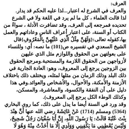
العرف:
والعرف في الشرع له اعتبار...لذا عليه الحكم قد يدار.
لذا قالت العلماء ، كل ما لم يرد في اللغة ولا في الشرع
تحديده فمرجعه إلى العرف، وقد تضافرت الأدلة ، سواءً من
الكتاب أو السنة، على اعتبار أعراف الناس وعاداتهم والعمل
بها،كقوله تعالى:{وَلَهُنَّ مِثْلُ الَّذِي عَلَيْهِنَّ بِالْمَعْرُوفِ}قال
الشيخ السعدي في تفسيره ص(101) ما نصه: أي: وللنساء
على بعولتهن من الحقوق واللوازم مثل الذي عليهن
لأزواجهن من الحقوق اللازمة والمستحبة.ومرجع الحقوق
بين الزوجين يرجع إلى المعروف، وهو: العادة الجارية في
ذلك البلد وذلك الزمان من مثلها لمثله، ويختلف ذلك باختلاف
الأزمنة والأمكنة، والأحوال، والأشخاص والعوائد.وفي هذا
دليل على أن النفقة والكسوة، والمعاشرة، والمسكن،
وكذلك الوطء الكل يرجع إلى المعروف).
وقد ورد في السنة أيضا ما يدل على ذلك، كما روى البخاري
(5364) ومسلم (1714) عَنْ عَائِشَةَ رضي الله عنها أَنَّ هِنْدَ
بِنْتَ عُتْبَةَ قَالَتْ: يَا رَسُولَ اللَّهِ، إِنَّ أَبَا سُفْيَانَ رَجُلٌ شَحِيحٌ،
وَلَيْسَ يُعْطِينِي مَا يَكْفِينِي وَوَلَدِي إِلَّا مَا أَخَذْتُ مِنْهُ وَهُوَ لَا