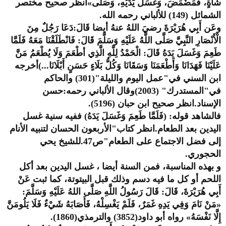
شَاةٍ، فَمَضْمَضَ، وَغَسَلَ يَدَيْهِ، وَصَلَّى»انظر صحيح مختصر
الشمائل (149) للألباني رحمه الله.
وعَن أَبِي هُرَيْرَةَ رضيَ اللهُ عنهُ أيضا قَالَ:دَعَا رَجُلٌ مِنَ
الْأَنْصَارِ النَّبِيَّ صَلَّى اللَّهُ عَلَيْهِ وَسَلَّمَ قَالَ: فَانْطَلَقْنَا مَعَهُ فَلَمَّا
طَعِمَ وَغَسَلَ يَدَهُ قَالَ: الْحَمْدُ لِلَّهِ الَّذِي أطْعَمَ وَلَا يُطْعَمُ مَنَّ
عَلَيْنَا فَهَدَانَا وَأَطْعَمَنَا وَسَقَانَا وَكُلُّ بَلَاءٍ حَسَنٍ أَبْلَانَا...)أخرجه
ابن السني في"عمل اليوم والليلة"(301) والحاكم
في"المستدرك" (2003)وقال الألباني رحمه:حسن
الإسناد.انظر صحيح ابن حبان (5196).
فالشاهد قوله: (فَلَمَّا طَعِمَ وَغَسَلَ يَدَهُ) ففيه سنية غسل
اليدين بعد الطعام.انظر كتاب"الأربعون الحسان لتنبيه الأنام
إلى فضل الاجتماع على الطعام"ص47.للشيخ يحي
الحجوري.
و بهذه المناسبة، فمن السنة أيضا ، غسل اليدين بعد أكل
اللحم أو كل ما فيه دسم وذلك قبل البيتوتة، كما ثبت عَنْ
أَبِي هُرَيْرَةَ، قَالَ: قَالَ رَسُولُ اللَّهِ صَلَّى اللهُ عَلَيْهِ وَسَلَّمَ:
«مَنْ نَامَ وَفِي يَدِهِ غَمَرٌ، فَلَمْ يَغْسِلْهُ، فَأَصَابَهُ شَيْءٌ فَلَا يَلُومَنَّ
إِلَّا نَفْسَهُ» رواه أبو داود(3852) والترمذي(1860).