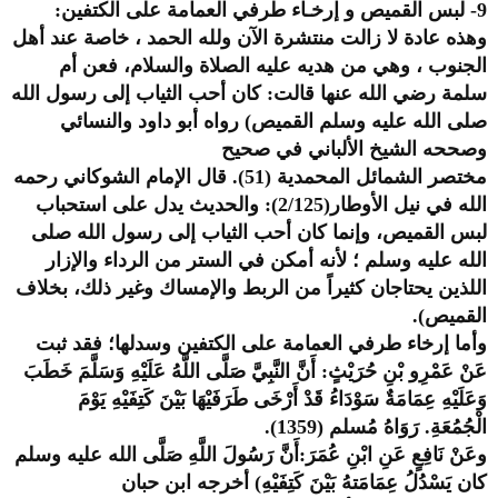
9- لبس القميص و إرخـاء طرفي العمامة على الكتفين:
وهذه عادة لا زالت منتشرة الآن ولله الحمد ، خاصة عند أهل
الجنوب ، وهي من هديه عليه الصلاة والسلام، فعن أم
سلمة رضي الله عنها قالت: كان أحب الثياب إلى رسول الله
صلى الله عليه وسلم القميص) رواه أبو داود والنسائي
وصححه الشيخ الألباني في صحيح
مختصر الشمائل المحمدية (51). قال الإمام الشوكاني رحمه
الله في نيل الأوطار(2/125): والحديث يدل على استحباب
لبس القميص، وإنما كان أحب الثياب إلى رسول الله صلى
الله عليه وسلم ؛ لأنه أمكن في الستر من الرداء والإزار
اللذين يحتاجان كثيراً من الربط والإمساك وغير ذلك، بخلاف
القميص).
وأما إرخاء طرفي العمامة على الكتفين وسدلها؛ فقد ثبت
عَنْ عَمْرِو بْنِ حُرَيْثٍ: أَنَّ النَّبِيَّ صَلَّى اللَّهُ عَلَيْهِ وَسَلَّمَ خَطَبَ
وَعَلَيْهِ عِمَامَةٌ سَوْدَاءُ قَدْ أَرْخَى طَرَفَيْهَا بَيْنَ كَتِفَيْهِ يَوْمَ
الْجُمُعَةِ. رَوَاهُ مُسلم (1359).
وعَنْ نَافِعٍ عَنِ ابْنِ عُمَرَ:أَنَّ رَسُولَ اللَّهِ صَلَّى الله عليه وسلم
كان يَسْدُلُ عِمَامَتهُ بَيْنَ كَتِفَيْهِ) أخرجه ابن حبان