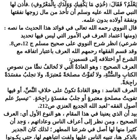
يَعْلَمُ؟ فَقَالَ: (خُذِي مَا يَكْفِيكِ وَوَلَدَكِ بِالْمَعْرُوفِ) .فأذن لها
النبي صلى الله عليه وسلم أن تأخذ من مال زوجها نفقتها
ونفقة أولاده بدون علمه.
قال النووي رحمه الله تعالى في فوائد هذا الحديث ما نصه :
(ومنها اعتماد العرف في الأمور التي ليس فيها تحديد
شرعي) انظر شرح النووي على صحيح مسلم ج 12،ص8.
وقد قسم الفقهاء رحمهم الله العرف باعتبار اتفاقه مع
الشرع أو اختلافه إلى قسمين:
العرف الصحيح : وهو العادَةُ الَّتي لا تُخالفُ نصًّا من نصوصِ
الكتابِ والسُّنَّةِ، ولا تُفوِّتُ مصلحَةً مُعتبرَةً، ولا تجلبُ مفسَدَةً
راجِحَةً.
العرف الفاسد : وهوَ العَادةُ تكونُ على خلافِ النَّصِّ، أو فيها
تفويتُ مصلحةٍ معتبرةٍ أو جلبُ مفسدَةٍ راجِحَةٍ. "تيسيرُ علم
أصول الفقه"لعبد الله الجديع العنزي ص212.
بيد أن الذي يعنينا في هذا المقام ، هو النوع الأول أي: العرف
الصحيح ، ومن نظر إلى أعراف الناس وعاداتهم ، وَجد أن
كثيرا منها لها أصل في شرعنا المطهر ؛ لذلك كان الجدير
بالذكر هنا، تنبيه الناس عليها ولفت انتباههم لها، حتى يكـونوا