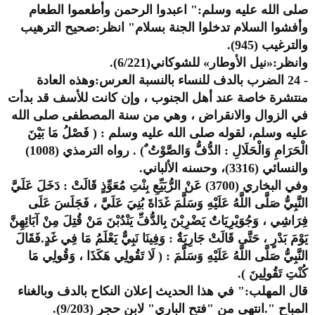
صلى الله عليه وسلم:" اعبدوا الرحمن وأطعموا الطعام
وأفشوا السلام تدخلوا الجنة بسلام" انظر:صحيح الترهيب
والترغيب (945).
وانظر:«نيل الأوطار» للشوكاني(6/221).
- 24 الضرب بالدف للنساء بالنسبة العرس:وهذه العادة
منتشرة خاصة عند أهل الجنوب ، وإن كانت للأسف قد بدأت
في الزوال والانقراض ، وهي من سنة المصطفى صلى الله
عليه وسلم، لقوله صلى الله عليه وسلم : ( فَصْلُ مَا بَيْنَ
الْحَرَامِ وَالْحَلَالِ : الدُّفُّ وَالصَّوْتُ ٌ) . رواه الترمذي (1008)
والنسائي (3316)، وحسنه الألباني.
وفي البخاري (3700) عَنْ الرُّبَيِّعِ بِنْتِ مُعَوِّذٍ قَالَتْ : دَخَلَ عَلَيَّ
النَّبِيُّ صَلَّى اللَّهُ عَلَيْهِ وَسَلَّمَ غَدَاةَ بُنِيَ عَلَيَّ ، فَجَلَسَ عَلَى
فِرَاشِي ، وَجُوَيْرِيَاتٌ يَضْرِبْنَ بِالدُّفِّ يَنْدُبْنَ مَنْ قُتِلَ مِنْ آبَائِهِنَّ
يَوْمَ بَدْرٍ ، حَتَّى قَالَتْ جَارِيَةٌ : وَفِينَا نَبِيٌّ يَعْلَمُ مَا فِي غَدٍ.فَقَالَ
النَّبِيُّ صَلَّى اللَّهُ عَلَيْهِ وَسَلَّمَ : ( لَا تَقُولِي هَكَذَا ، وَقُولِي مَا
كُنْتِ تَقُولِينَ ).
قال المهلب:" في هذا الحديث إعلان النكاح بالدف وبالغناء
المباح ".انتهى من "فتح الباري" لابن حجر (9/203).