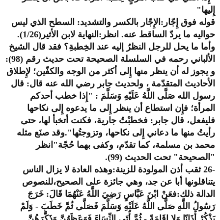
إِليها"
قوله فوق إِجّار:الإِجّار بالكسر والتشديد: السطح الذي ليس
حواليه ما يردّ الساقط عنه. انظر:النهاية لابن الأثير(1/26).
وأما ما يحل للرجل النظرُ إليه عند الخِطبةِ؟ فقد قال الشيخ
الألباني رحمه في السلسلة الصحيحة تحت حديث رقم (98):
و يجوز له أن ينظر منها إِلى أكثر من الوجه والكفّين؛ لإِطلاق
الأحاديث المتقدّمة ، ولحديث جابر رضي الله عنه قال: قال
رسول الله صَلَّى اللَّهُ عَلَيْهِ وَسَلَّمَ : "إِذا خطب أحدكم
المرأة؛ فإِن استطاع أن ينظر إِلى ما يدعوه إِلى نكاحها
فليفعل، قال جابر: فخطبْتُ جارية، فكنت أتخبأ لها، حتى
رأيتُ منها ما دعاني إِلى نكاحها، وتزوجتُها".وقد صنَع مثله
محمد بن مسلمة، كما تقدّم، وكفى بهما حُجّة"انظر
"الصحيحة" تحت الحديث (99).
-26 ثقب أذن المولودة للزينة:وهذه العادة لا يزال الناس
يتناقلونها أبا عن جد، وهي جائزة على الصحيح،للنصوص
الدالة ذلك:فعَنْ ابْنَ عَبَّاسٍ رَضِيَ اللَّهُ عَنْهُمَا قَالَ: خَرَجَ
رَسُولُ اللَّهِ صَلَّى اللَّهُ عَلَيْهِ وَسَلَّمَ فَصَلَّى ثُمَّ خَطَبَ - وَلَمْ
يَذْكُرْ أَذَانًا وَلا إِقَامَةً - ثُمَّ أَتَى النِّسَاءَ فَوَعَظَهُنَّ وَذَكَّرَهُنَّ