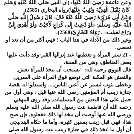
وعن عائشة رَضِيَ اللَّهُ عَنْها: (أن النبي صَلَّى اللَّهُ عَلَيْهِ وَسَلَّم
َ كَانَ يَقْبَلُ الْهَدِيَّةَ وَيُثِيبُ عَلَيْهَا)رواه البخاري (2585).
وَعَنْ أَبِي هُرَيْرَةَ رَضِيَ اللَّهُ عَنْهُ قَالَ: قَالَ رَسُولُ اللَّهِ صَلَّى
اللَّهُ عَلَيْهِ وَسَلَّمَ: «لَوْ دُعِيتُ إِلَى كُرَاعٍ لَأَجَبْتُ وَلَوْ أُهْدِيَ إِلَيَّ
ذِرَاع لقبلت» . رَوَاهُ البُخَارِيّ(2568).
وغير ذلك من الأدلة في هذا الباب ؛ فهي أكثر من أن تعد أو
تحصى.
- 21 ستر المرأة و تغطيتها عند إنزالها القبر:وقد دأبت عليها
بعض المناطق، وهي من السنة،
قال النووي رحمه لله: "يستحب أن يتخذ للمرأة نعش,
والنعش هو المكبة التي توضع فوق المرأة على السرير,
وتغطى بثوب لتستر عن أعين الناس..., واستدلوا له بقصة
جنازة زينب أم المؤمنين رضي الله عنها قيل : وهي أول من
حمل على هذا النعش من المسلمات, وقد روى البيهقي
رحمه الله أن فاطمة بنت رسول الله صلى الله عليه وسلم
ورضي الله عنها أوصت أن يتخذ لها ذلك ففعلوه, فإن صح
هذا، فهي قبل زينب بسنين كثيرة، وأما ما حكاه البندنيجي
أن أول ما اتخذ ذلك في جنازة زينب بنت رسول الله صلى