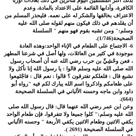
بذلك أكثر المسلمين اليوم متأثرين في ذلك بعادات أوربا
الكافرة، وآدابها القائمة على الاعتداد بالمادة، وعدم
الاعتراف بخالقها والشكر له على نعمه. فليحذر المسلم من
أن يقلدهم في ذلك فيكون منهم لقوله صلى الله عليه
وسلم:" ومن تشبه بقوم فهو منهم " السلسلة
الصحيحة(1/746).
6- الاجتماع على الطعام في الإناء الواحد:وهذه العادة
موجودة في كثير من العائلات، ولها أصل في شرعنا المطهر
، فعن وحْشِيِّ بن حرب رضي الله عنه أن أصحاب رسول
الله صلى الله عليه وسلم قالوا : يا رسول الله إنا نأكل ولا
نشبع قال : فلعلكم تفترقون ؟ قالوا : نعم قال : فاجْتَمِعوا
على طعامكم واذكروا اسم الله يبارك لكم فيه "رواه أبو
داود وابن ماجه وحسنه الألباني في السلسلة الصحيحة
(664).
وعن ابن عمر رضي الله عنهما قال: قال رسول الله صلى
الله عليه وسلم:" كلوا جميعا ولا تتفرقوا، فإن طعام الواحد
يكفي الاثنين وطعام الاثنين يكفي الأربعة " وحسنه الألباني
في السلسلة الصحيحة (2691 ).