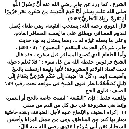
الشرع ، كما ورد عن جَابِرٍ رضي الله عنه أَنَّ رَسُولَ اللَّهِ
صلى الله عليه وسلم لَمَّا قَدِمَ الْمَدِينَةَ مِنْ سَفَرِهِ نَحَرَ جَزُورًا
أَوْ بَقَرَةً. رَوَاهُ الْبُخَارِيُّ(3089).
قال النووي رحمه الله: يستحب النقيعة، وهي طعام يُعمل
لقدوم المسافر، ويطلق على ما يَعمله المسافر القادم،
وعلى ما يعمله غيرُه له ... ومما يستدل به لها: حديث
جابر...ثم ذكر الحديث المتقدم" المجموع " (4 / 400) .
وأما الطعام الذي يُصنع للمسافر قبل سفره ، فقد قال
الشيخ فركوس حفظه الله من كل سوء :" فلا يُعلم دخوله
تحت تَعداد الولائم المشروعة؛ لأنها وليمة ارتبطت بالحجّ
وأضيفت إليه، و«كُلُّ مَا أُضِيفَ إِلَى حُكْمٍ شَرْعِيٍّ يَحْتَاجُ إِلَى
دَلِيلٍ يُصَحِّحُهُ»انظر فتوى الشيخ في موقعه تحت رقم: 749
الصنف: فتاوى الحج .
وللتنبيه فقط ؛ فإن "النقيعة" ليست خاصة بالحج أو العمرة
وإنما هي مشروعة في حق كل من قدم من سفر.
13- إكرام الضيف والإلحاح عليه لأجل الضيافة: وهذه خاصّية
تمتاز بها كثير من المناطق، وهي من جميل المزايا وأحسن
السجايا، فعَن أَبِي شُرَيْحٍ العَدَوِي رضي الله عنه قَالَ: