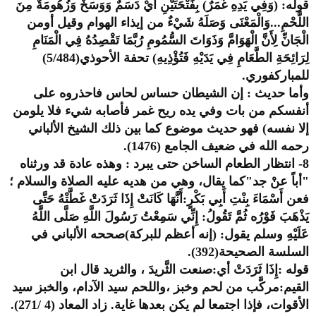
قوله: (وَفِي يَدِهِ غَمَرٌ) بِفَتْحَتَيْنِ أَيْ دَسَمٌ وَوَسَخٌ وَزُهُومَةٌ مِنَ
اللَّحْمِ...وَالْمَعْنَى وَصَلَهُ شَيْءٌ من إيذاء الهوام وقيل أومن
الْجَانِّ لِأَنَّ الْهَوَامَّ وَذَوَاتَ السُّمُومِ رُبَّمَا تَقْصِدُهُ فِي الْمَنَامِ
لِرَائِحَةِ الطَّعَامِ فِي يَدَيْهِ فَتُؤْذِيهِ) تحفة الأحوذي(5/484)
للمباركفوري.
وأما حديث : إن الشيطان حساس لحاس فاحذروه على
أنفسكم من بات وفي يده ريح غمر فأصابه شيء فلا يلومن
إلا نفسه) فهو حديث موضوع كما بين ذلك الشيخ الألباني
رحمه الله في ضعيف الجامع (1476).
8- انتظار الطعام الساخن حتى يبرد : وهذه عادة قد ورثناه
"أباً عنْ جد"كما يقال، وهي من هديه عليه الصلاة والسلام ؛
فعن أَسْمَاءَ بِنْتِ أَبِي بَكْرٍ:أَنَّهَا كَانَتْ إِذَا ثَرَدَتْ غَطَّتْهُ حَتَّى
يَذْهَبَ فَوْرُه ثُمَّ تَقُولُ: إِنِّي سَمِعْتُ رَسُولَ اللَّهِ صَلَّى اللَّهُ
عَلَيْهِ وسلم يقول: (إنه أعظم للبركة)صححه الألباني في
السلسة الصحيحة(392).
قوله :إِذَا ثَرَدَتْ أي:صنعت الثَّريدَ ، والثريد قال ابن
القيم:مركَّب من لحم وخبز ،واللحم سيد الآدام، والخبز سيد
الأقوات، فإذا اجتمعا لم يكن بعدها غاية. زاد المعاد (4 /271).