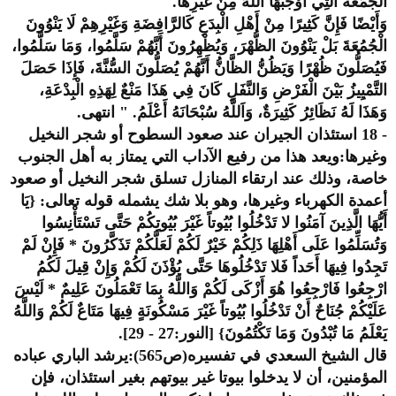
الْجُمُعَةُ الَّتِي أَوْجَبَهَا اللَّهُ مِنْ غَيْرِهَا.
وَأَيْضًا فَإِنَّ كَثِيرًا مِنْ أَهْلِ الْبِدَعِ كَالرَّافِضَةِ وَغَيْرِهِمْ لَا يَنْوُونَ
الْجُمُعَةَ بَلْ يَنْوُونَ الظُّهْرَ، وَيُظْهِرُونَ أَنَّهُمْ سَلَّمُوا، وَمَا سَلَّمُوا،
فَيُصَلُّونَ ظُهْرًا وَيَظُنُّ الظَّانُّ أَنَّهُمْ يُصَلُّونَ السُّنَّةَ، فَإِذَا حَصَلَ
التَّمْيِيزُ بَيْنَ الْفَرْضِ وَالنَّفَلِ كَانَ فِي هَذَا مَنْعٌ لِهَذِهِ الْبِدْعَةِ،
وَهَذَا لَهُ نَظَائِرُ كَثِيرَةٌ، وَاَللَّهُ سُبْحَانَهُ أَعْلَمُ. " انتهى.
- 18 استئذان الجيران عند صعود السطوح أو شجر النخيل
وغيرها:ويعد هذا من رفيع الآداب التي يمتاز به أهل الجنوب
خاصة، وذلك عند ارتقاء المنازل تسلق شجر النخيل أو صعود
أعمدة الكهرباء وغيرها، وهو بلا شك يشمله قوله تعالى: {يَا
أَيُّهَا الَّذِينَ آمَنُوا لا تَدْخُلُوا بُيُوتاً غَيْرَ بُيُوتِكُمْ حَتَّى تَسْتَأْنِسُوا
وَتُسَلِّمُوا عَلَى أَهْلِهَا ذَلِكُمْ خَيْرٌ لَكُمْ لَعَلَّكُمْ تَذَكَّرُونَ * فَإِنْ لَمْ
تَجِدُوا فِيهَا أَحَداً فَلا تَدْخُلُوهَا حَتَّى يُؤْذَنَ لَكُمْ وَإِنْ قِيلَ لَكُمُ
ارْجِعُوا فَارْجِعُوا هُوَ أَزْكَى لَكُمْ وَاللَّهُ بِمَا تَعْمَلُونَ عَلِيمٌ * لَيْسَ
عَلَيْكُمْ جُنَاحٌ أَنْ تَدْخُلُوا بُيُوتاً غَيْرَ مَسْكُونَةٍ فِيهَا مَتَاعٌ لَكُمْ وَاللَّهُ
يَعْلَمُ مَا تُبْدُونَ وَمَا تَكْتُمُونَ} [النور:27 - 29].
قال الشيخ السعدي في تفسيره(ص565):يرشد الباري عباده
المؤمنين، أن لا يدخلوا بيوتا غير بيوتهم بغير استئذان، فإن