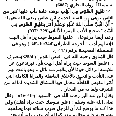
له مسلكاً. رواه البخاري (6087) .
- 14 تَعْلِيقِ السَّوْطِ فِي الْبَيْتِ :وهذه عادة دأب عليها كثير من
الناس ،وهي من السنة لحديث ابْنِ عباس رضي الله عنهما:
" أَنَّ النَّبِيَّ صَلَّى اللهُ عَلَيْهِ وَسَلَّمَ أَمَرَ بِتَعْلِيقِ السَّوْطِ فِي
الْبَيْتِ" صحيح الأدب المفرد للألباني(937/1229).
وعنه أيضا مرفوعا: " علقوا السوط حيث يراه أهل البيت
فإنه لهم أدب " أخرجه الطبراني(10/344-345 ) وهو في
السلسلة الصحيحة برقم (1447).
قال المُناوي رحمه الله في "فيض القدير"( 325/4)بتصرف
:"(علقوا السوط حيث يراه أهل البيت)أي: فيرتدعون عن
ملابسة الرذائل خوفا لأن ينالهم منه نائل ...وهو باعث لهم
على التأدب والتخلق بالأخلاق الفاضلة والمزايا الكاملة التي
أكثر النفوس الفَاظَّة تتحمل فيها المشاق الشديدة لما له من
الشرف ولما به من الفخار".
وقال ابن عبد البر رحمه الله في "التمهيد"(160/19):" وقال
صلى الله عليه وسلم : (علق سوطك حيث يراه أهلك) وفي
هذا كله ما يوضح لك أن للرجل ضرب نسائه فيما يصلحهم
وتصلح به حاله وحالهم معه كما له أن يضرب امرأته عند