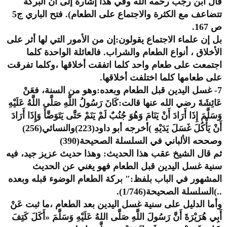
قال ابن رجب رحمه الله وفي هذا إشارة إلى أن البركة
تتضاعف مع الكثرة والاجتماع على الطعام). فتح الباري ج5
ص 167.
بل إن علماء الاجتماع يقولون:إن من الأمور التي لها أثر على
الأخلاق ، أنواع الطعام والشراب. فالعائلة الواحدة كلما
اجتمعت على طعام واحد كلما اتفقت أخلاقها ،وكلما تفرقت
على طعامها كلما اختلفت أخلاقها.
7- غسل اليدين قبل الطعام وبعده:وهو من السنة، فعَنْ
عَائِشَةَ رضي الله عنها قالت:كَانَ رَسُولُ اللَّهِ صَلَّى اللَّهُ عَلَيْهِ
وَسَلَّمَ إِذَا أَرَادَ أَنْ يَنَامَ وَهُوَ جُنُبٌ لَمْ يَنَمْ حَتَّى يَتَوَضَّأَ وَإِذَا أَرَادَ
أَنْ يَأْكُلَ غَسَلَ يَدَيْهِ )أخرجه أبو داود(223)والنسائي(256)
وصححه الألباني في السلسلة الصحيحة(390)
ثم قال الشيخ عقب هذا الحديث: وهذا حديث عزيز جيد، فيه
سنية غسل اليدين قبل الطعام فهو يغني عن الحديث
المشهور في الباب بلفظ:" بركة الطعام الوضوء قبله وبعده
..)السلسلة الصحيحة(1/746).
وأما الدليل على سنية غسل اليدين بعد الطعام ،ما ثبت عَنْ
أَبِي هُرَيْرَةَ أَنَّ رَسُولَ اللَّهِ صَلَّى اللهُ عَلَيْهِ وَسَلَّمَ «أَكَلَ كَتِفَ