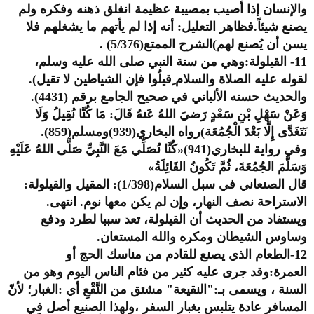
والإنسان إذا أصيب بمصيبة عظيمة انغلق ذهنه وفكره ولم
يصنع شيئاً.فظاهر التعليل: أنه إذا لم يأتهم ما يشغلهم فلا
يسن أن يُصنع لهم)الشرح الممتع(5/376) .
11- القيلولة:وهي من سنة النبي صلى الله عليه وسلم،
لقوله عليه الصلاة والسلام ِقيلُوا فإن الشياطين لا تقيل).
والحديث حسنه الألباني في صحيح الجامع برقم (4431).
وَعَنْ سَهْلِ بْنِ سَعْدٍ رَضيَ اللهُ عَنهُ قَالَ: مَا كُنَّا نُقِيلُ وَلَا
نَتَغَدَّى إِلَّا بَعْدَ الْجُمُعَة)رواه البخاري(939)ومسلم(859).
وفي رواية للبخاري(941)«كُنَّا نُصَلِّي مَعَ النَّبِيِّ صَلَّى اللهُ عَلَيْهِ
وَسَلَّمَ الجُمُعَةَ، ثُمَّ تَكُونُ القَائِلَةُ»
قال الصنعاني في سبل السلام(1/398): المقيل والقيلولة:
الاستراحة نصف النهار، وإن لم يكن معها نوم. انتهى.
ويستفاد من الحديث أن القيلولة، تعد سببا لطرد ودفع
وساوس الشيطان ومكره والله المستعان.
12-الطعام الذي يصنع للقادم من مناسك الحج أو
العمرة:وقد جرى عليه كثير من فئام الناس اليوم وهو من
السنة ، ويسمى بـ:"النقيعة" مشتق من النَّقْعِ أي :الغبار؛ لأنّ
المسافر عادة يتلبس بغبار السفر ،ولهذا الصنيع أصل في