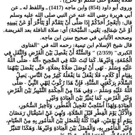
صَلَاةٌ بِصَلَاةٍ حَتَّى نَتَكَلَّمَ أَوْ نَخْرُجَ) .
وروى أبو داود (854) وابن ماجه (1417) ـ واللفظ له ـ عن
أبي هريرة رضي الله عنه عن النبي صلى الله عليه وسلم
قال: (أَيَعْجِزُ أَحَدُكُمْ إِذَا صَلَّى أَنْ يَتَقَدَّمَ أَوْ يَتَأَخَّرَ أَوْ عَنْ يَمِينِهِ
أَوْ عَنْ شِمَالِهِ، يَعْنِي: السُّبْحَةَ) أي: صلاة النافلة بعد الفريضة.
وصححه الألباني في صحيح سنن ابن ماجه.
قال شيخ الإسلام ابن تيمية: رحمه الله في "الفتاوى
الكبرى" (2/359) " وَالسُّنَّةُ أَنْ يَفْصِلَ بَيْنَ الْفَرْضِ وَالنَّفَلِ فِي
الْجُمُعَةِ، وَغَيْرِهَا. كَمَا ثَبَتَ عَنْهُ فِي الصَّحِيحِ «أَنَّهُ - صَلَّى اللَّهُ
عَلَيْهِ وَسَلَّمَ - نَهَى أَنْ تُوصَلَ صَلَاةٌ بِصَلَاةٍ، حَتَّى يُفْصَلَ بَيْنَهُمَا
بِقِيَامٍ أَوْ كَلَامٍ» فَلَا يَفْعَلُ مَا يَفْعَلُهُ كَثِيرٌ مِنْ النَّاسِ. يَصِلُ
السَّلَامَ بِرَكْعَتِي السُّنَّةِ، فَإِنَّ هَذَا رُكُوبٌ لِنَهْيِ النَّبِيِّ - صَلَّى
اللَّهُ عَلَيْهِ وَسَلَّمَ -. وَفِي هَذَا مِنْ الْحِكْمَةِ التَّمْيِيزُ بَيْنَ الْفَرْضِ
وَغَيْرِ الْفَرْضِ، كَمَا يُمَيِّزُ بَيْنَ الْعِبَادَةِ وَغَيْرِ
الْعِبَادَةِ.وَلِهَذَا اُسْتُحِبَّ تَعْجِيلُ الْفُطُورِ، وَتَأْخِيرُ السُّحُورِ،
وَالْأَكْلُ يَوْمَ الْفِطْرِ قَبْلَ الصَّلَاةِ، وَنُهِيَ عَنْ اسْتِقْبَالِ رَمَضَانَ
بِيَوْمٍ أَوْ يَوْمَيْنِ، فَهَذَا كُلُّهُ لِلْفَصْلِ بَيْنَ الْمَأْمُورِ بِهِ مِنْ الصِّيَامِ،
وَغَيْرِ الْمَأْمُورِ بِهِ، وَالْفَصْلُ بَيْنَ الْعِبَادَةِ وَغَيْرِهَا. وَهَكَذَا تَتَمَيَّزُ