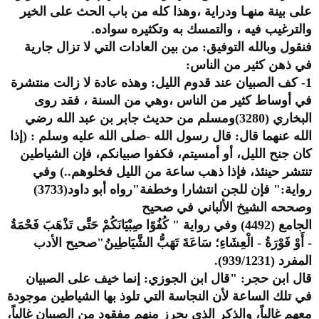
على بينة منهـا ودراية ،وهذا كله من باب الحث على الخير
والترغيب فيه ، والتمسك به وتكثيره سواده.
فنقول وبالله التوفيق: من بين العادات التي لا تزال جارية
في ذهن كثير من الناس:
1- كف الصبيان عند قدوم الليل: وهذه عادة لا زالت منتشرة
في أوساط كثير من الناس ،وهي من السنة ، فقد روى
البخاري (3280)ومسلم من حديث جابر بن عبد الله رضي
الله عنهما قال: قال رسول الله -صلى الله عليه وسلم : (إذا
كان جنح الليل، أو أمسيتم، فكفوا صبيانكم، فإن الشياطين
تنتشر حينئذ، فإذا ذهب ساعة من الليل فخلوهم..) وفي
رواية:" فإن للجن انتشارا وخطفة"رواه أبو داود(3733)
وصححه الشيخ الألباني في صحيح
الجامع (4492) وفي رواية " كُفُوًا صِبْيَانَكُمْ حَتَّى تَذْهَبَ فَحْمَةُ
- أَوْ فَوْرَةُ - الْعِشَاءِ؛ سَاعَةَ تَهَبُّ الشَّيَاطِينُ"صحيح الأدب
المفرد (939/1231).
قال ابن حجر: "قال ابن الجوزي: إنما خيف على الصبيان
في تلك الساعة لأن النجاسة التي تلوذ بها الشياطين موجودة
معهم غالباً، والذكر الذي يحرز منهم مفقود من الصبيان غالباً،