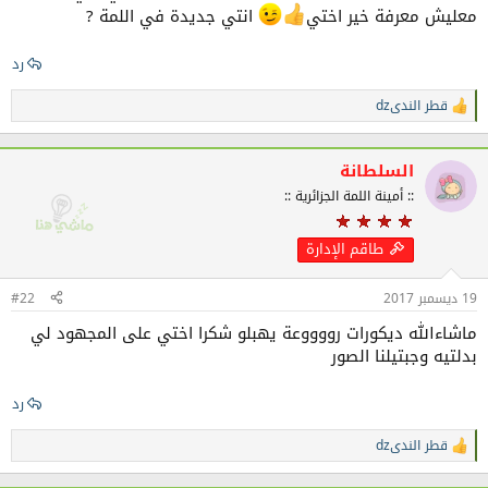
معليش معرفة خير اختي
انتي جديدة في اللمة ?
رد
قطر الندىdz
ا
ل
ت
ف
السلطانة
ا
:: أمينة اللمة الجزائرية ::
ع
ل
ا
طاقم الإدارة
ت
:
19 ديسمبر 2017
#22
ماشاءالله ديكورات رووووعة يهبلو شكرا اختي على المجهود لي
بدلتيه وجبتيلنا الصور
رد
قطر الندىdz
ا
ل
ت