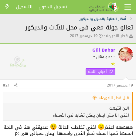
تسجيل الدخول
التسجيل
أفكار العناية بالمنزل والديكور
تعالو جولة معي في محل للأثاث والديكور
ك
ت
قطر الندىdz
19 ديسمبر 2017
ا
ا
ت
ر
Gül Bahar
ب
ي
ا
خ
:: عضو فعّال ::
ل
ا
م
ل
أحباب اللمة
و
ن
ض
ش
و
ر
19 ديسمبر 2017
#21
ع
قال قطر الندىdz:
الان انتبهت
اختي انا مش ايمان يمكن تشابه في الأسماء
ههههه اعتذر
اختي تخلطت الحالة
صديقتي هنا في اللمة
امسها كميا اسمك قطر الندى واسمها ايمان عمبالي هي :p