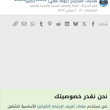
لمحبات المكياج (جولة معي) *****حصريا*****
قطر الندىdz
الزينة والعناية بالجسم والبشرة والشعر
المشاركات
21
5 فيفري 2018
X
Facebook
Bluesky
LinkedIn
Reddit
Pinterest
Tumblr
WhatsApp
رابط
البريد الإلكترو
شارك:
نحن نقدر خصوصيتك
أفكار العناية بالمنزل والديكور
نحن نستخدم
ملفات تعريف الإرتباط (الكوكيز)
الأساسية لتشغيل
الكوكيز