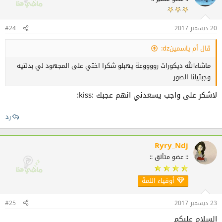
ع
ل
ا
ت
20 ديسمبر 2017
#24
:
قال أم ياسمينdz:
ماشاءالله ديكورات رووووعة يهبلو شكرا اختي على المجهود لي بدلتيه
وجبتيلنا الصور
لاشكر على واجب يسعدني انهم عجبك :kiss:
رد
Ryry_Ndj
:: عضو متألق ::
أوفياء اللمة
23 ديسمبر 2017
#25
السلام عليكم