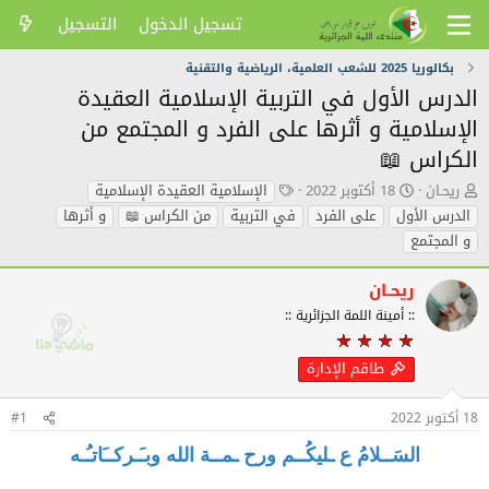
تسجيل الدخول
التسجيل
بكالوريا 2025 للشعب العلمية، الرياضية والتقنية
الدرس الأول في التربية الإسلامية العقيدة
الإسلامية و أثرها على الفرد و المجتمع من
الكراس 📖
ك
ت
ا
ريحـان
18 أكتوبر 2022
الإسلامية العقيدة الإسلامية
ا
ا
ل
الدرس الأول
على الفرد
في التربية
من الكراس 📖
و أثرها
ت
ر
ك
و المجتمع
ب
ي
ل
ا
خ
م
ل
ا
ا
ريحـان
م
ل
ت
:: أمينة اللمة الجزائرية ::
و
ن
ا
ض
ش
ل
و
ر
د
طاقم الإدارة
ع
ل
ا
18 أكتوبر 2022
#1
ل
ي
السَــلامُ ع ـليكُــم ورح ـمــة الله وبـَـركــَاتـُـه
ة