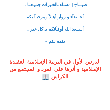
صبـــآح | مسـآء ـالخـيرآت جميـعــآ ..
أعــضآء و زوآر أهـلآ ومرحبـآ بكم
أســعد الله أوقـآتكم بـ كل خير ..
نقدم لكم ~
الدرس الأول في التربية الإسلامية العقيدة
الإسلامية و أثرها على الفرد و المجتمع من
الكراس