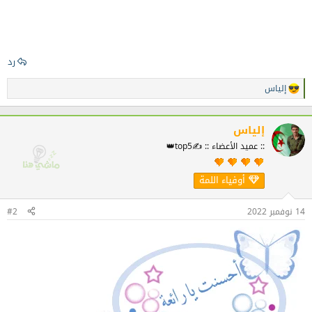
رد
إلياس
ا
ل
ت
ف
إلياس
ا
:: عميد الأعضاء :: ✍️top5👑
ع
ل
ا
أوفياء اللمة
ت
:
14 نوفمبر 2022
#2