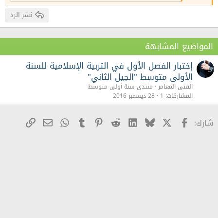
نشر الرد
المواضيع المشابهة
إختبار الفصل الأول في التربية الإسلامية للسنة
الأولى متوسط "الجيل الثاني"
الفتى المغامر
منتدى سنة أولى متوسط
المشاركات
1
28 ديسمبر 2016
X
Facebook
Bluesky
LinkedIn
Reddit
Pinterest
Tumblr
WhatsApp
رابط
البريد الإلكترو
شارك: