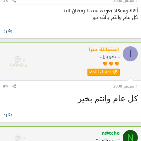
1 سبتمبر 2008
#3
أهلا وسهلا بعودة سيدنا رمضان الينا
كل عام وانتم بألف خير
رد
المتفائلة خيرا
ا
:: عضو بارز ::
أوفياء اللمة
1 سبتمبر 2008
#4
كل عام وانتم بخير
رد
n@tcho
N
:: عضو مُتميز ::