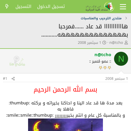
تسجيل الدخول
التسجيل
منتدى الترحيب والمناسبات
هااااااااااا قد عاد ......فمرحبا
بههههههههههههههه...........
ك
ت
n@tcho
1 سبتمبر 2008
ا
ا
ت
ر
n@tcho
N
ب
ي
:: عضو مُتميز ::
ا
خ
ل
ا
م
ل
1 سبتمبر 2008
و
ن
#1
ض
ش
بسم الله الرحمن الرحيم
و
ر
ع
بعد مدة ها قد عاد الينا و احاكنا بخيراته و بركته :thumbup:
فاهلا به
و بالمناسبة كل عام و انتم بخيررررررررر :smile::smile::thumbup: