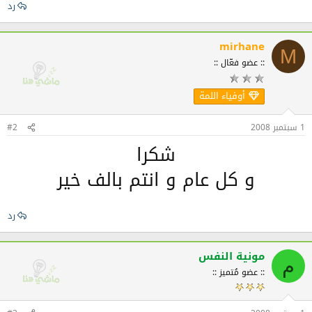
رد
mirhane
M
:: عضو فعّال ::
أوفياء اللمة
1 سبتمبر 2008
#2
شكرا
و كل عام و انتم بالف خير
رد
مونية النفس
م
:: عضو مُتميز ::