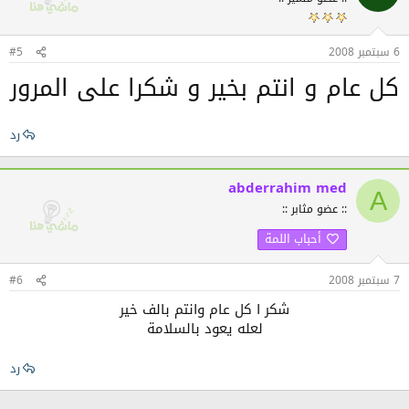
6 سبتمبر 2008
#5
كل عام و انتم بخير و شكرا على المرور
رد
abderrahim med
A
:: عضو مثابر ::
أحباب اللمة
7 سبتمبر 2008
#6
شكر ا كل عام وانتم بالف خير
لعله يعود بالسلامة​
رد