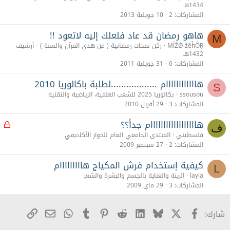
1434هـ
المشاركات
2
10 جويلية 2013
هاهو رمضان قد عاد فلعلك إليه لاتعود !!
M
MĺŹǾ žĕĥÔŖ
ركن نفحات رمضانية ( من هدي القرآن والسنة ) - أرشيف
1432هـ
المشاركات
6
31 جويلية 2011
هاااااااااااام ..................لطلبة باكالوريا 2010
S
ssousou
بكالوريا 2025 للشعب العلمية، الرياضية والتقنية
المشاركات
3
29 أفريل 2010
هاااااااااااااااااام جداً؟؟
م
ف
غ
فلسطيني
المنتدى الجامعي العام للحوار الأكاديمي
ل
المشاركات
2
27 سبتمبر 2009
ق
كيفية إستخدام فرش المكياج هااااااااام
L
layla
الزينة والعناية بالجسم والبشرة والشعر
المشاركات
3
29 ماي 2009
X
Facebook
Bluesky
LinkedIn
Reddit
Pinterest
Tumblr
WhatsApp
رابط
البريد الإلكترو
شارك: