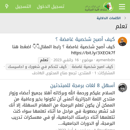
تسجيل الدخول
التسجيل
الكلمات الدلالية
تعلم
كيف أصبح شخصية غامضة ؟
كيف أصبح شخصية غامضة ؟ رابط المقال👇👇 اضغط هنا
https://bit.ly/3XEOk7f
aymenbdn
موضوع
16 جانفي 2023
تعلم
كيف اصبح شخصية غامضة
كيف تتحكم في شعورك و احاسيسك
المشاركات: 1
المنتدى:
تجمع صناع المحتوى الهادف
أسهل 8 لغات برمجة للمبتدئين
السلام عليكم ورحمة الله وبركاته أهلا بجميع أعضاء وزوار
منتدى اللمة الجزائرية أتمنى أن تكونوا بخير وعافية من
الممكن أن يكون تعلم البرمجة من المهام السهلة، إلا أنك
قد تشعر بصعوبة في مراحل ما أثناء تعلمها سواء كنت
تتعلمها أثناء دراستك الجامعية، أو في معسكرات تدريب
البرمجة، أو الدورات الجامعية،...