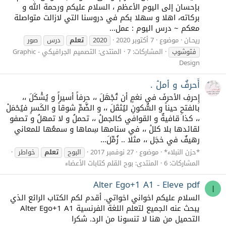
بإحسان إلى اليوم الأعظم ، السلام عليكم ورحمة الله و
بركاته، اهلا و سهلا بكم في دروسنا التي لازالت متواصلة
معكم ~ درس اليوم : عمل...
ريحـان
موضوع
7 أكتوبر 2020
2020
تعلم
درس
صور
فتوشوب
المشاركات: 7
المنتدى:
التصميم الجرافيكي - Graphic
Design
أَحرفٌ و أملۡ .
إِحرفِ الأحرفَ في نغمٍ أن تُجۡهَلَ ،، حرفاً أسيراً و يُشۡكَلَ ،،
بالفتحِ حيناً و السُّكونِ ليُثقَلَ ،، و الضَّمِّ شوقاً و الكَسرِ فيُحۡمَلۡ
،، كذا قافيةٌ و القوافي كالجملۡ ،، تحملُ و لا تمهلُ و تصفو
لقائدها بلا كللۡ ،، في سنامها سِماها و سمعُها للمعاني
رهيفٌ في خجَل ،، مثلا .. زُمِّلَ...
*حزن النبلاء*
موضوع
27 نوفمبر 2017
البوح
تعلم
خواطر
المشاركات: 6
المنتدى:
بوح القلم كتابات الأعضاء
Alter Ego+1 A1 - Eleve pdf
I
السلام عليكم اخواني اخواتي. أقدم لكم الكتاب الرائع الذي
يبحث عنه الجميع لتعلم اللغة الفرنسية Alter Ego+1 A1
التحميل من هنا لا تنسونا من الرد. شكرا