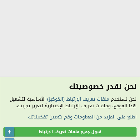
نحن نقدر خصوصيتك
الكلمات الدلالية
نحن نستخدم
ملفات تعريف الإرتباط (الكوكيز)
الأساسية لتشغيل
الكوكيز
هذا الموقع، وملفات تعريف الإرتباط الإختيارية لتعزيز تجربتك.
اتصل بنا
شروط الاستخدام
سياسة الخصوصية
مساعدة
R
اطلع على المزيد من المعلومات وقم بتعيين تفضيلاتك
S
S
الساعة معتمدة بتوقيت (UTC+01:00). تم تحميل الصفحة على: 9:47 مساءً.
المنتدى غير مسؤول عن أي اتفاق تجاري أو تعاوني بين الأعضاء، فعلى كل شخص تحمل
Top
قبول جميع ملفات تعريف الإرتباط
مسئولية نفسه.