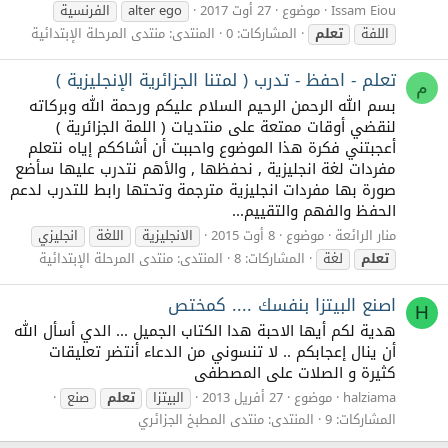
Issam Eiou
موضوع
27 أوت 2017
alter ego
الفرنسية
اللفة
تعلم
المشاركات: 0
المنتدى:
منتدى المرحلة الإبتدائية
تعلم - احفظ - تدرب ( لمتنا الجزائرية الإنجليزية )
م
بسم الله الرحمن الرحيم السلام عليكم ورحمة الله وبركاته
لنقضي أوقات ممتعة على منتديات ( اللمة الجزائرية )
أعجبتني فكرة هذا الموضوع واحببت أن أشاككم إياه نتعلم
مفردات لغة انجليزية , نحفظها , والأهم نتدرب عليها سأضع
صورة بها مفردات انجليزية مترجمة وتحتها رابط للتدرب لدعم
الحفظ والفهم والتقييم...
منار الرائعة
موضوع
8 أوت 2015
الانجليزية
اللغة
انجليزي
تعلم
لغة
المشاركات: 8
المنتدى:
منتدى المرحلة الإبتدائية
اصنع البيتزا بنفسك .... كمختص
H
هدية لكم أيها الاحبة هدا الكتاب الجميل ... الدي أسأل الله
أن ينال إعجابكم .. لا تنسوني من الدعاء أنتضر تعليقات
كثيرة و الصلات على المصطفى
halziama
موضوع
27 أفريل 2013
البيتزا
تعلم
صنع
المشاركات: 9
المنتدى:
منتدى المطبخ الجزائري