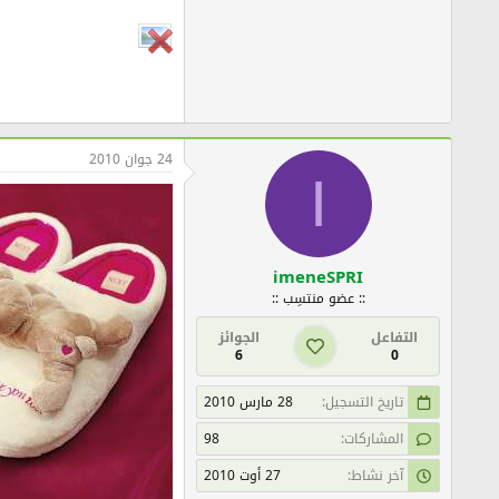
24 جوان 2010
I
imeneSPRI
:: عضو منتسِب ::
التفاعل
الجوائز
6
0
تاريخ التسجيل
28 مارس 2010
المشاركات
98
آخر نشاط
27 أوت 2010