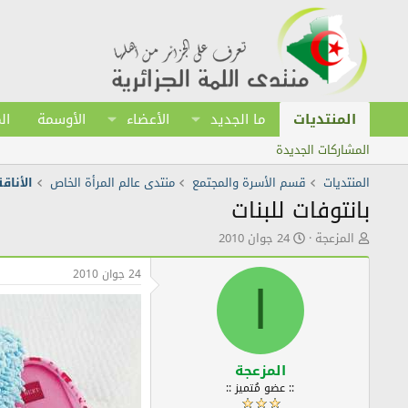
المنتديات
ما الجديد
الأعضاء
الأوسمة
ال
المشاركات الجديدة
المنتديات
قسم الأسرة والمجتمع
منتدى عالم المرأة الخاص
الأناق
بانتوفات للبنات
ك
ت
المزعجة
24 جوان 2010
ا
ا
ت
ر
24 جوان 2010
ب
ي
ا
ا
خ
ل
ا
م
ل
و
ن
ض
ش
المزعجة
و
ر
:: عضو مُتميز ::
ع